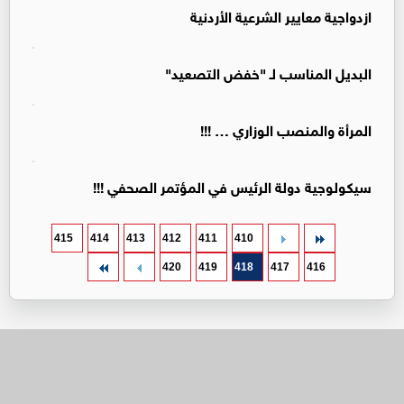
ازدواجية معايير الشرعية الأردنية
البديل المناسب لـ "خفض التصعيد"
المرأة والمنصب الوزاري … !!!
سيكولوجية دولة الرئيس في المؤتمر الصحفي !!!
415
414
413
412
411
410
420
419
418
417
416