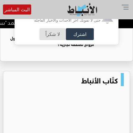
البث المباشر
أترغب في تفعيل الإشعارات؟
حتى لا تفوتك آخر الأحداث والأخبار العاجلة
"الضمان الاجتماعي" تعتمد "سند" 
اشترك
لا شكراً
فتيات يستغللنه لتحقيق مكاسب مادية.. هل تحول
الزواج لصفقة تجارية؟
كتّاب الأنباط