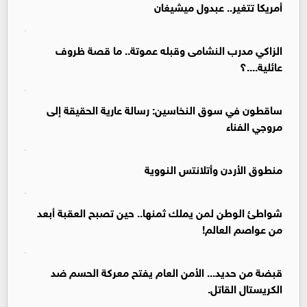
أمريكا تتغير.. عبدول ميشيغان
الزاكي مدرب النشامى وقبله عموتة.. ما قصة ظروف
عائلية....؟
ساقطون في سوق النخاسين: رسالة عارية الحقيقة إلى
مروجي الفناء
منطوق الأردن وأتلانتس النووية
شواطئ الوطن لمن يملك ثمنها.. حين تصبح العقبة أبعد
من عواصم العالم!
قبضة من حديد... الأمن العام يفتح معركة الحسم ضد
الكريستال القاتل.