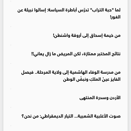
لما "حبة التراب" تدرّس أباطرة السياسة: إسالوا نبيلة عن
الغور!
من خيمة إسحاق إلى أروقة واشنطن!
نتائج المختبر ممتازة، لكن المريض ما زال يعاني!!
من مدرسة الوفاء الهاشمية إلى ولاية المرحلة.. فيصل
الفايز عينُ الملكِ ونبضُ الوطن
الأردن وسدرة المنتهى
صوت الأغلبية الشعبية... التيار الديمقراطي: من نحن؟