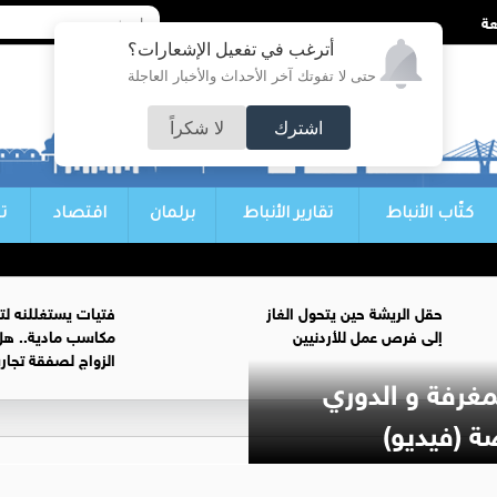
أترغب في تفعيل الإشعارات؟
حتى لا تفوتك آخر الأحداث والأخبار العاجلة
اشترك
لا شكراً
كتّاب الأنباط
تقارير الأنباط
برلمان
اقتصاد
ت
حقل الريشة حين يتحول الغاز
فتيات يستغللنه لت
إلى فرص عمل للأردنيين
مكاسب مادية.. هل
الزواج لصفقة تجار
مغرفة و الدوري