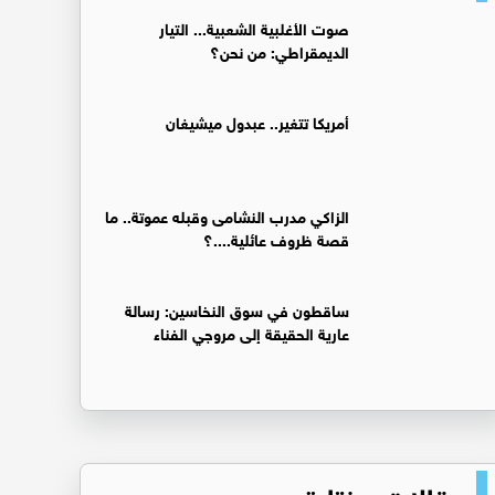
صوت الأغلبية الشعبية... التيار
الديمقراطي: من نحن؟
أمريكا تتغير.. عبدول ميشيغان
الزاكي مدرب النشامى وقبله عموتة.. ما
قصة ظروف عائلية....؟
ساقطون في سوق النخاسين: رسالة
عارية الحقيقة إلى مروجي الفناء
مقالات مختارة