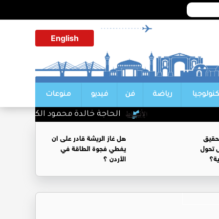
English
كنولوجيا
رياضة
فن
فيديو
منوعات
الحاجة خالدة محمود الكرمي في ذمة الله
حقيق
هل غاز الريشة قادر على ان
 تحول
يغطي فجوة الطاقة في
ية؟
الأردن ؟