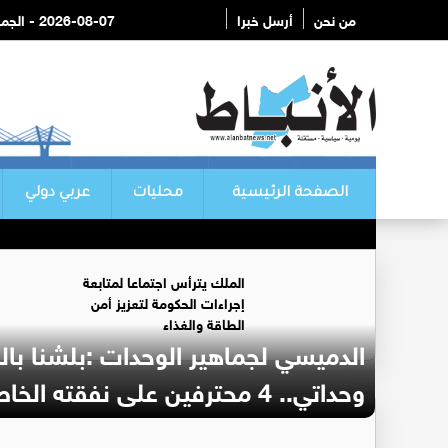
من نحن
أرسل خبرا
2026-08-07 - الجمعة
الصفحة الرئيسية
محليات
عربي دولي
الملك يترأس اجتماعا لمتابعة
إجراءات الحكومة لتعزيز أمن
الطاقة والغذاء
الدميسي لجماهير الوحدات :بلشنا بال
وحداتي.. 4 محترفين على نفقته الخاصة (فيديو)