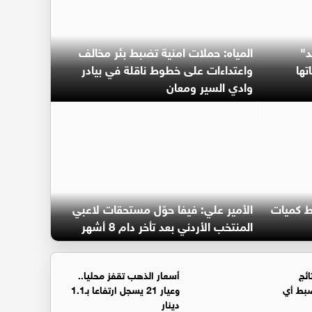
د"
المياه: حملات امنية تضبط بئر مخالف
تها
واعتداءات على خطوط ناقلة في بيادر
وادي السير ومعان
ط كميات
الأمير علي: فيفا حوّل مستحقات لاعبي
المنتخب الأردني بعد تأخر دام 8 أشهر
ائج
أسعار الذهب تقفز محليا..
ضبط أي
وعيار 21 يسجل ارتفاعا بـ1.1
دينار