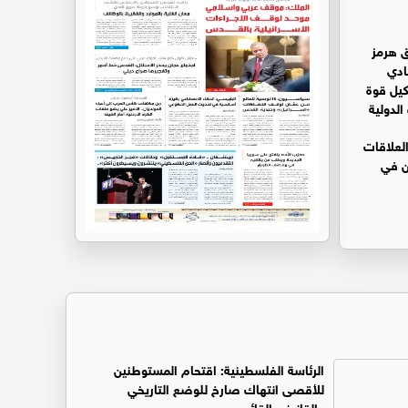
 هرمز
ادي
كيل قوة
 الدولية
لعلاقات
ين في
الرئاسة الفلسطينية: اقتحام المستوطنين
للأقصى انتهاك صارخ للوضع التاريخي
والقانوني القائم