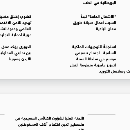
البريطانية في الطب
"الأشغال العامة" تبدأ
قشوع: إغلاق مضيق
السبت أعمال صيانة طريق
تهديد للأمن الاقتص
معان البادية
العالمي ودعوة لتش
عربية لحماية التجارة
استجابةً للتوجيهات الملكية
الدويري يؤكد عمق ا
السامية.. اجتماع تنسيقي
بين نقابتي المقاول
موسع في سلطة العقبة
الأردن وسوريا
لتعزيز جاهزية منظومة النقل
ت وسلاسل التوريد
اللجنة العليا لشؤون الكنائس المسيحية في
فلسطين تدين اقتحام آلاف المستوطنين
للأقصى