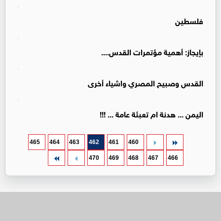
فلسطين
بإيجاز: أهمية مؤتمرات القدس....
القدس وصبيح المصري واشياء أخرى
اليمن ... هدنة ام تعبئة عامة ... !!!
465
464
463
462
461
460
470
469
468
467
466