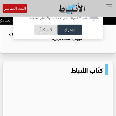
البث المباشر
أترغب في تفعيل الإشعارات؟
حتى لا تفوتك آخر الأحداث والأخبار العاجلة
توقيف شبكات دعارة في شارع ال
اشترك
لا شكراً
فتيات يستغللنه لتحقيق مكاسب مادية.. هل تحول
الزواج لصفقة تجارية؟
كتّاب الأنباط