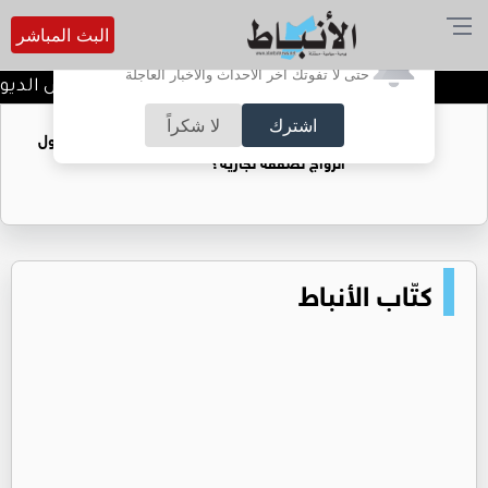
البث المباشر
أترغب في تفعيل الإشعارات؟
حتى لا تفوتك آخر الأحداث والأخبار العاجلة
إرادة ملكية بتعيين رئيس الديو
اشترك
لا شكراً
فتيات يستغللنه لتحقيق مكاسب مادية.. هل تحول
الزواج لصفقة تجارية؟
كتّاب الأنباط