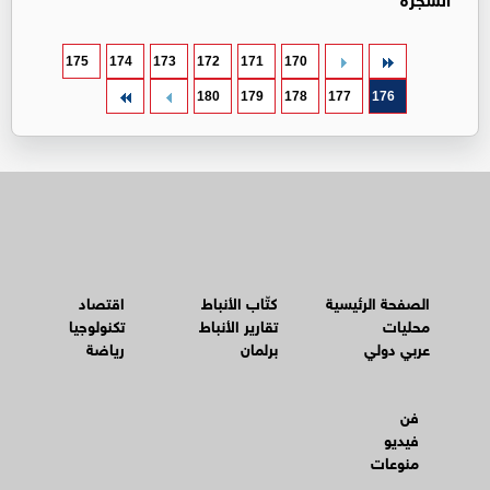
175
174
173
172
171
170
180
179
178
177
176
الصفحة الرئيسية
كتّاب الأنباط
اقتصاد
محليات
تقارير الأنباط
تكنولوجيا
عربي دولي
برلمان
رياضة
فن
فيديو
منوعات