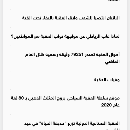
النائبان انتصرا للشعب وابناء العقبة بالبقاء تحت القبة
لماذا غاب الرياطي عن مواجهة نواب العقبة مع المواطنين؟
أحوال العقبة تصدر 79251 وثيقة رسمية خلال العام
الماضي
وفيات العقبة
موقع سلطة العقبة السياحي يروج المثلث الذهبي بـ 80 لغة
عام 2020
العقبة الصناعية الدولية تزرع "حديقة الحياة" في عيد
الشجرة