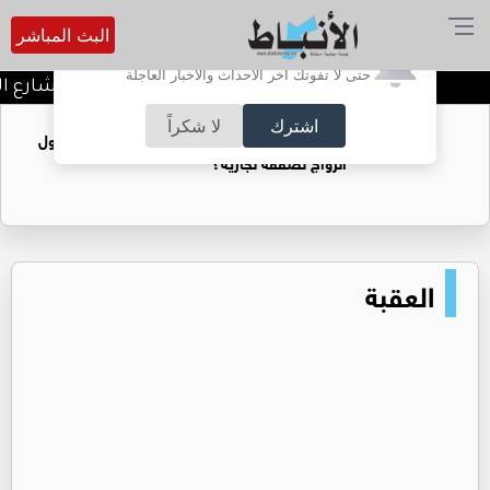
البث المباشر
أترغب في تفعيل الإشعارات؟
حتى لا تفوتك آخر الأحداث والأخبار العاجلة
توقيف شبكات دعارة في شارع الح
اشترك
لا شكراً
فتيات يستغللنه لتحقيق مكاسب مادية.. هل تحول
الزواج لصفقة تجارية؟
العقبة