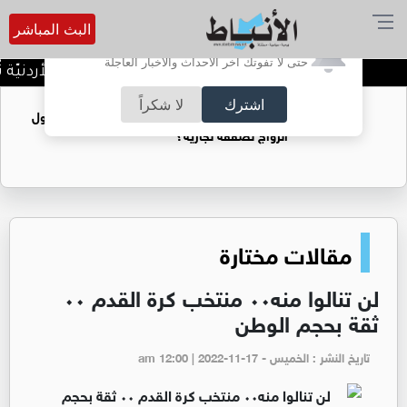
البث المباشر
أترغب في تفعيل الإشعارات؟
حتى لا تفوتك آخر الأحداث والأخبار العاجلة
كلّيّة الحقوق في الجامعة الأردنيّة تُواصل صناع
اشترك
لا شكراً
فتيات يستغللنه لتحقيق مكاسب مادية.. هل تحول
الزواج لصفقة تجارية؟
مقالات مختارة
لن تنالوا منه٠٠ منتخب كرة القدم ٠٠
ثقة بحجم الوطن
تاريخ النشر : الخميس - am 12:00 | 2022-11-17