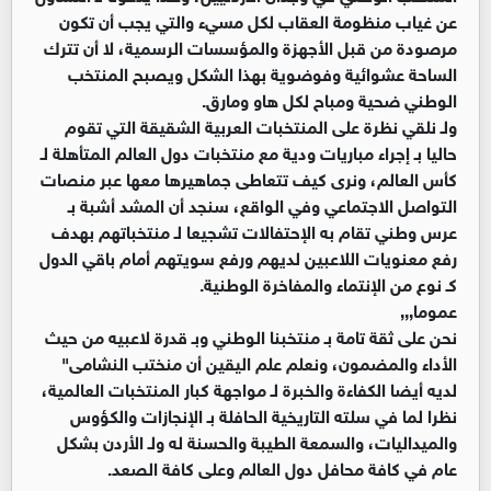
عن غياب منظومة العقاب لكل مسيء والتي يجب أن تكون
مرصودة من قبل الأجهزة والمؤسسات الرسمية، لا أن تترك
الساحة عشوائية وفوضوية بهذا الشكل ويصبح المنتخب
الوطني ضحية ومباح لكل هاو ومارق.
ولـ نلقي نظرة على المنتخبات العربية الشقيقة التي تقوم
حاليا بـ إجراء مباريات ودية مع منتخبات دول العالم المتأهلة لـ
كأس العالم، ونرى كيف تتعاطى جماهيرها معها عبر منصات
التواصل الاجتماعي وفي الواقع، سنجد أن المشد أشبة بـ
عرس وطني تقام به الإحتفالات تشجيعا لـ منتخباتهم بهدف
رفع معنويات اللاعبين لديهم ورفع سويتهم أمام باقي الدول
كـ نوع من الإنتماء والمفاخرة الوطنية.
عموما,,,
نحن على ثقة تامة بـ منتخبنا الوطني وبـ قدرة لاعبيه من حيث
الأداء والمضمون، ونعلم علم اليقين أن منختب النشامى"
لديه أيضا الكفاءة والخبرة لـ مواجهة كبار المنتخبات العالمية،
نظرا لما في سلته التاريخية الحافلة بـ الإنجازات والكؤوس
والميداليات، والسمعة الطيبة والحسنة له ولـ الأردن بشكل
عام في كافة محافل دول العالم وعلى كافة الصعد.