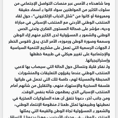
وما شاهدناه بـ الأمس عبر منصات التواصل الإجتماعي من
سلوك الكثير من المواطنين سواء كانوا بـ أسماء حقيقة
ومعروفة أو كانوا من "شلل الذباب الإلكتروني"، حول لقاء
المنتخب الوطني الأردني مع المنتخب الإسباني في مباراة
وديه، مؤشر على ضحالة المستوى الفكري وتدني الحس
الوطني والشعور بـ المسؤولية لدى الكثير منهم إزاء الوطن
وسمعة وصورة الوطن ورموزه، الأمر الذي يدق ناقوس الخطر
لـ الجهات الرسمية التي تعمل على مشاريع التنمية السياسية
والإجتماعية على تغيير هيكلي في طبيعة خططها
وإستراتيجياتها.
ولـ نفكر قليلا ونتسائل حول الحالة التي سيصاب بها لاعبي
المنتخب الوطني عندما يقرؤون التعليقات والمنشورات
المحبطة والمسيئة لهم، خاصة تلك التي تحمل في طياتها
فلسفة السخرية والإستهزاء منهم، والتقليل من شأنهم أمام
المنتخب الإسباني الذي يعظمون شأنه بنفس الوقت.
ومن جانب آخر، دعونا نتفق أن هذه السلوكيات المخزية في
نمطيتها وطبيعتها تمثل طعنا لـ منظومة الإنتماء الوطني،
والشعور بـ المسؤولية تجاة الوطن والقيمة التي يمثلها
المنتخب الوطني في وجدان الأردنيين، وهذا يدعونا لـ التساؤل