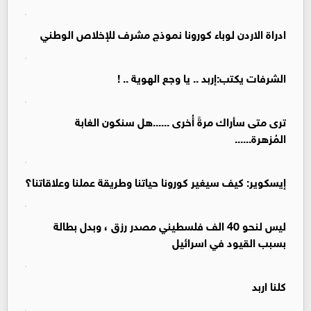
ادراة الاردن لوباء كورونا نموذج مشرف للإخلاص الوطني
الشرفات يكتب:إربد .. يا وجع الهوية .. !
ترى متى سأراك مرةً أُخرى ......هل سنكون الغابة
المُزهرة......
إيسكوير: كيف سيغير كورونا حياتنا وطريقة عملنا وعلاقاتنا؟
ليس لنحو 40 الف فلسطيني مصدر رزق ، وبدل بطالة
بسبب القيود في اسرائيل
كلنا اربد