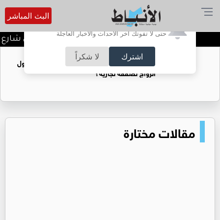
البث المباشر
أترغب في تفعيل الإشعارات؟
حتى لا تفوتك آخر الأحداث والأخبار العاجلة
توقيف شبكات دعارة في شارع ال
اشترك
لا شكراً
فتيات يستغللنه لتحقيق مكاسب مادية.. هل تحول
الزواج لصفقة تجارية؟
مقالات مختارة