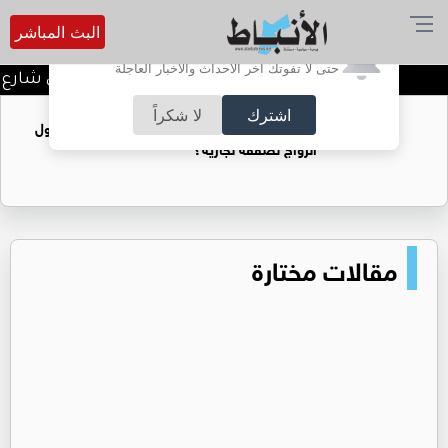
البث المباشر
أترغب في تفعيل الإشعارات؟
حتى لا تفوتك آخر الأحداث والأخبار العاجلة
توقيف شبكات دعارة في شارع ال
اشترك
لا شكراً
فتيات يستغللنه لتحقيق مكاسب مادية.. هل تحول
الزواج لصفقة تجارية؟
مقالات مختارة