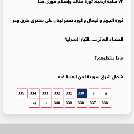
٧٢ ساعة اردنية: ثورة هناك وإصلاح فوري هنا
ثورة الجوع والجمال والورد تضع لبنان على مفترق طرق وعر
الحصاد المائي......الآبار المنزلية
ماذا ينتظرهم؟
شمال شرق سورية لمن الغلبة فيه
335
334
333
332
331
330
340
339
338
337
336