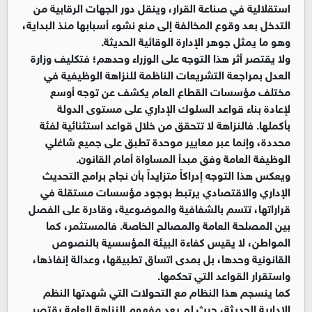
استقلالية في صناعة القرار، وينقل دور الجهات الرقابية من
التدخل بعد وقوع المخالفة إلى منع نشوء أسبابها منذ البداية،
وهو ما يمثل جوهر الإدارة الوقائية الحديثة.
ولا يقتصر أثر هذا التوجه على الوزراء وحدهم؛ فتكليف وزارة
العدل بمراجعة التشريعات الناظمة للنزاهة الوظيفية في
مختلف مؤسسات القطاع العام يكشف عن توجه أوسع
لإعادة بناء قواعد السلوك الإداري على مستوى الدولة
بأكملها. فالنزاهة لا تتحقق من خلال قواعد استثنائية لفئة
محددة، وإنما عبر معايير موحدة تطبق على جميع شاغلي
الوظيفة العامة وفق مبدأ المساواة أمام القانون.
ويعكس هذا التوجه إدراكاً متزايداً بأن نجاح برامج التحديث
الإداري والاقتصادي يرتبط بوجود مؤسسات مستقلة في
قراراتها، تتسم بالشفافية والموضوعية، وقادرة على الفصل
بين المصلحة العامة والمصالح الخاصة. فالمستثمر، كما
المواطن، لا يقيس كفاءة البيئة المؤسسية بالنصوص
القانونية وحدها، بل بمدى اتساق تطبيقها، وعدالة إنفاذها،
واستقرار القواعد التي تحكمها.
كما ينسجم هذا النظام مع التحولات التي شهدتها النظم
الإدارية الحديثة، حيث لم يعد مفهوم النزاهة العامة يقتصر