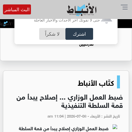
البث المباشر
أترغب في تفعيل الإشعارات؟
حتى لا تفوتك آخر الأحداث والأخبار العاجلة
معركة أول جندوها ملك
ا
اشترك
لا شكراً
حقل الريشة حين يتحول الغاز إلى فرص عمل
للأردنيين
كتّاب الأنباط
ضبط العمل الوزاري ... إصلاح يبدأ من
قمة السلطة التنفيذية
تاريخ النشر : الأربعاء - am 11:04 | 2026-07-08