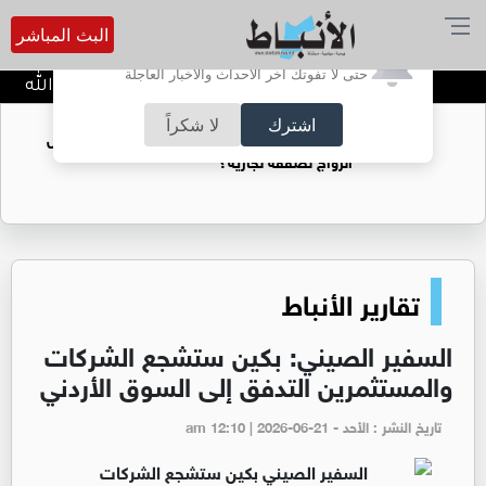
البث المباشر
أترغب في تفعيل الإشعارات؟
حتى لا تفوتك آخر الأحداث والأخبار العاجلة
الحاجة خالدة محمود الكرمي في ذمة الله
اشترك
لا شكراً
هل غاز الريشة قادر على ان يغطي فجوة الطاقة في
الأردن ؟
تقارير الأنباط
‏‏السفير الصيني: بكين ستشجع الشركات
والمستثمرين التدفق إلى السوق الأردني
تاريخ النشر : الأحد - am 12:10 | 2026-06-21