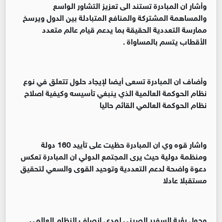
‏‏وأشار ان المبادرة تستند الى تعزيز التشاور الواسع
والمساهمة المشتركة والمنافع المتبادلة بين الدول ويرسخ
ممارسة التعددية الحقيقة بما يدعم قيام عالم متعدد
الأقطاب يتسم بالمساواة .
‏‏وأضاف ان المبادرة تسعى أيضا لإيجاد حلول تتعلق في نوع
نظام الحوكمة العالمية الذي ينبغي تأسيسه وكيفية اصلاح
نظام الحوكمة العالمي القائم حاليا
‏‏واشار قوه وي ان المبادرة حظيت على تأييد 160 دولة
ومنظمة دولية حيث يرى المجتمع الدولي ان المبادرة تعكس
دعوة واضحة لدعم التعددية وتوحيد القوى والسعي لتحقيق
مستقبلا عادلا
‏‏وحول رؤية السفير الصيني لمدى انصاف النظام العالمي