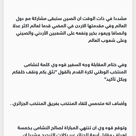
‏‏مشددا في ذات الوقت ان الصين ستبقى مشاركة مع دول
العالم وفي مقدمتها الاردن في المضي قدما لعالم اكثر عدلا
وانصافا ويعود بخير ونفعه على الشعبين الأردني والصيني
وعلى شعوب العالم
‏‏وفي ختام المقابلة وجه السفير قوه وي كلمة لنشامى
المنتخب الوطني لكرة القدم بالقول "نثق بكم ونقف خلفكم
وبكل تأكيد"
‏‏وأضاف انه متحمس للقاء المنتخب بفريق المنتخب الجزائري .
‏وتوقع قوه وي ان تنتهي المباراة لصالح النشامى بـخمسة
اهداف مقابل أربعة للجزائر عبر ركلات الترجيح مشيرا ان