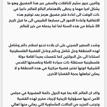
وتأمين عبور سليم للناقلات والسفن عبر هذا المضيق وهو ما
يشكل امرا مهما و يحظى بالاهتمام البالغ للعالم داعيا في
ذات الوقت الى اعادة فتح مضيق هرمز بعد توقيع هذه
الاتفاقية واعادة الامور الى مسارها الطبيعي الى ما قبل تاريخ
28 شباط من هذه السنة لما لما يحمله من خير للعالم
‏‏وشدد السفير الصيني على ان بلاده تدعو لسلام دائم وشامل
لهذه المنطقة وحل شامل ودائم وعادل للقضية الفلسطينية
استنادا الى حل الدولتين كما تتمسك بمبدأ اقامة دولة
فلسطينية مستقلة ذات سيادة كاملة وعاصمتها القدس
الشرقية كونها تعتبر قضية مركزية في هذه المنطقة و لا
يمكن تجاهلها بحجة القضايا الأخرى
‏‏واكد ان العالم كله بما فيه الدول دائمة العضوية في مجلس
الأمن لديها مسؤولية تاريخية لإيجاد مخرج لهذه القضية
وتجنب المزيد من الحالات المأساوية التي يعاني منها اهالي