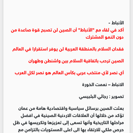
الأنباط -
‏أكد في لقاء مع "الأنباط" أن الصين لن تصبح قوة صاعدة من
دون النمو المشترك
‏‏فقدان السلام بالمنطقة العربية لن يوفر استقرارا في العالم
‏‏الصين ترحب باتفاقية السلام بين واشنطن وطهران
‏‏أي نصر لأي منتخب عربي بكأس العالم هو نصر لكل العرب
‏الانباط – نعمت الخورة
‏تصوير : رجائي البلبيسي
‏بعثت الصين برسائل سياسية واقتصادية هامة من عمان
تؤكد من خلالها أن العلاقات الاردنية الصينية في افضل
مراحلها التاريخية وأنها تسعى إلى تعزيزها وتكريسها في ظل
حرص ملكي للارتقاء بها الى اعلى المستويات بالتزامن مع