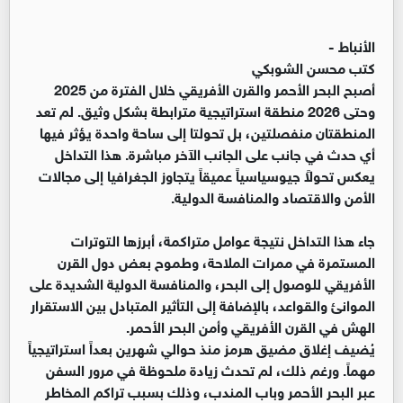
الأنباط -
كتب محسن الشوبكي
أصبح البحر الأحمر والقرن الأفريقي خلال الفترة من 2025
وحتى 2026 منطقة استراتيجية مترابطة بشكل وثيق. لم تعد
المنطقتان منفصلتين، بل تحولتا إلى ساحة واحدة يؤثر فيها
أي حدث في جانب على الجانب الآخر مباشرة. هذا التداخل
يعكس تحولاً جيوسياسياً عميقاً يتجاوز الجغرافيا إلى مجالات
الأمن والاقتصاد والمنافسة الدولية.
جاء هذا التداخل نتيجة عوامل متراكمة، أبرزها التوترات
المستمرة في ممرات الملاحة، وطموح بعض دول القرن
الأفريقي للوصول إلى البحر، والمنافسة الدولية الشديدة على
الموانئ والقواعد، بالإضافة إلى التأثير المتبادل بين الاستقرار
الهش في القرن الأفريقي وأمن البحر الأحمر.
يُضيف إغلاق مضيق هرمز منذ حوالي شهرين بعداً استراتيجياً
مهماً. ورغم ذلك، لم تحدث زيادة ملحوظة في مرور السفن
عبر البحر الأحمر وباب المندب، وذلك بسبب تراكم المخاطر