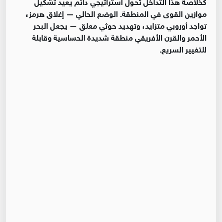
كخلاصة هذا التداخل تحول استراتيجي دائم يعيد تشكيل
موازين القوى في المنطقة. الوضع الحالي — إغلاق هرمز،
تواجد أوروبي متزايد، وتهديد حوثي معلق — يجعل البحر
الأحمر والقرن الأفريقي منطقة شديدة الحساسية وقابلة
للتغيير السريع.