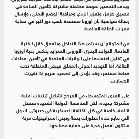
بهدف التحضير لمهمة محتملة مشتركة لتأمين الملاحة في
مضيق هرمز، وتعزيز الردع, ومراقبة الوضع الأمني، وإرسال
رسالة سياسية بأن أوروبا مستعدة للعب دور أكبر في حماية
ممرات الطاقة العالمية.
من المتوقع أن يستمر هذا التداخل ويتعمق خلال الفترة
القادمة. التواجد البحري الأوروبي المتزايد يعكس رغبة أوروبا
في تقليل اعتمادها على الولايات المتحدة في تأمين إمدادات
الطاقة. أما التهديد الحوثي المعلق فيبقي المنطقة تحت
ضغط مستمر، وقد يؤدي إلى تصعيد سريع إذا تغيرت
الحسابات.
على المدى المتوسط، من المرجح تشكيل ترتيبات أمنية
مشتركة جديدة، لكن المنافسة الدولية الشديدة ستظل
قائمة، خاصة في ظل الكثافة العسكرية في جيبوتي. الدول
التي تتابع هذه التطورات بدقة وتبني استراتيجيات مرنة
ستكون أفضل قدرة على حماية مصالحها.