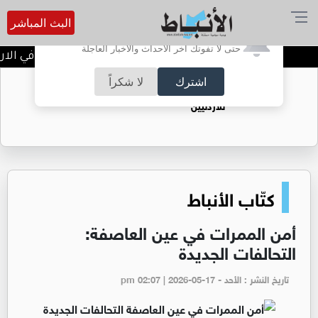
البث المباشر
أترغب في تفعيل الإشعارات؟
حتى لا تفوتك آخر الأحداث والأخبار العاجلة
بلاغ مرتقب بعطلة رسمية في الاردن
اشترك
لا شكراً
حقل الريشة حين يتحول الغاز إلى فرص عمل
للأردنيين
كتّاب الأنباط
أمن الممرات في عين العاصفة:
التحالفات الجديدة
تاريخ النشر : الأحد - pm 02:07 | 2026-05-17