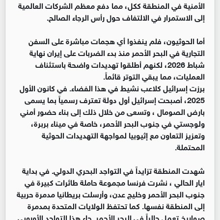
الأمنية في المنطقة ككل، مما دفع معظم الشركات العالمية
إلى الاستمرار في الالتفاف حول رأس الرجاء الصالح.
أما الحوثيون، فلم ينفذوا أي هجمات مباشرة على السفن
التجارية في البحر الأحمر منذ بدء الضربات على إيران نهاية
شباط 2026، لكنهم أطلقوا تهديدات واضحة باستئناف
العمليات، مما يبقي التوتر قائماً.
برزت إسرائيل كلاعب نشيط في هذا الفضاء. في كانون الأول
2025، أصبحت إسرائيل أول دولة تعترف رسمياً بما يسمى
بارض الصومال ، وتسعى من خلال ذلك إلى بناء حضور أمني
ولوجستي في جنوب البحر الأحمر، خاصة في ميناء بربرة،
وتعزيز التعاون مع إثيوبيا لمواجهة التهديدات الحوثية
المحتملة.
شهدت المنطقة تزايداً في التواجد البحري الدولي. في بداية
ايار الحالي ، نشرت فرنسا مجموعة حاملة طائرات كبيرة في
جنوب البحر الأحمر وخليج عدن، وأرسلت بريطانيا مدمرة حربية
إلى المنطقة نفسها. كما تحتفظ الولايات المتحدة بمدمرة
صواريخ تعمل حالياً في البحر الأحمر. جاء هذا التواجد الأوروبي