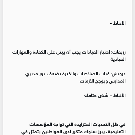
الأنباط -
زريقات: اختيار القيادات يجب أن يبنى على الكفاءة والمهارات
القيادية
درويش: غياب الصلاحيات والخبرة يضعف دور مديري
المدارس ويؤجج الأزمات
الأنباط – شذى حتاملة
في ظل التحديات المتزايدة التي تواجه المؤسسات
التعليمية، يبرز سلوك متكرر لدى المواطنين يتمثل في