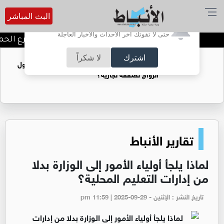
البث المباشر
أترغب في تفعيل الإشعارات؟
حتى لا تفوتك آخر الأحداث والأخبار العاجلة
توقيف شبكات دعارة في شارع الحمرا
اشترك
لا شكراً
فتيات يستغللنه لتحقيق مكاسب مادية.. هل تحول
الزواج لصفقة تجارية؟
تقارير الأنباط
لماذا يلجأ أولياء الأمور إلى الوزارة بدلا
من إدارات التعليم المحلية؟
تاريخ النشر : الإثنين - pm 11:59 | 2025-09-29