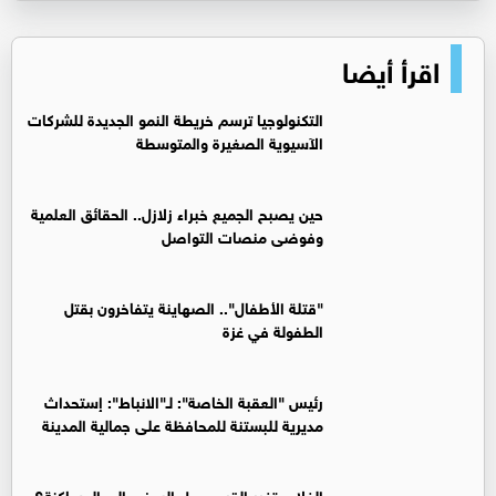
اقرأ أيضا
التكنولوجيا ترسم خريطة النمو الجديدة للشركات
الآسيوية الصغيرة والمتوسطة
حين يصبح الجميع خبراء زلازل.. الحقائق العلمية
وفوضى منصات التواصل
"قتلة الأطفال".. الصهاينة يتفاخرون بقتل
الطفولة في غزة
رئيس "العقبة الخاصة": لـ"الانباط": إستحداث
مديرية للبستنة للمحافظة على جمالية المدينة
الغلاء وتغير القيم.. هل البعض إلى المساكنة؟