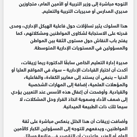
التوجه مباشرة إلى وزير التربية أو الأمين العام، متجاوزين
مديري المدارس أو مديريات التربية والتعليم.
هذا السلوك يثير تساؤلات حول فاعلية الهيكل الإداري، ومدى
قدرته على الاستجابة لشكاوى المواطنين ومشكلاتهم، كما
يفتح باب النقاش حول مستوى الثقة بين المواطن
والمسؤولين في المستويات الإدارية المتوسطة.
مديرة إدارة التعليم الخاص سابقًا الدكتورة ريما زريقات،
أكدت أن اختيار القيادات الإدارية – سواء في المواقع العليا أو
الدنيا – ينبغي أن يستند إلى معايير الكفاءة، والفاعلية،
والمؤهلات العلمية، إضافة إلى المهارات الشخصية
والقيادية. وأوضحت أن إغفال هذه الأسس عند التعيين يؤدي
إلى ضعف الأداء وصعوبة اتخاذ القرار وحل المشكلات، لا
سيما تلك ذات الطبيعة الميدانية.
وأضافت زريقات أن هذا الخلل ينعكس مباشرة على ثقة
المواطنين، ويدفعهم للتوجه إلى المسؤولين الكبار كالأمين
العام أو الوزير. واعتبرت أن التقصير في متابعة وسائل