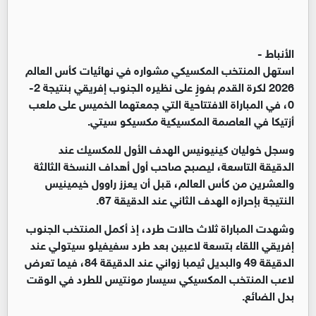
الأنباط -
استهل المنتخب المكسيكي مشواره في نهائيات كأس العالم
2026 لكرة القدم بفوزٍ على نظيره الجنوب إفريقي بنتيجة 2-
0، في المباراة الافتتاحية التي جمعتهما الخميس على ملعب
أزتيكا في العاصمة المكسيكية مكسيكو سيتي.
وسجل خوليان كينيونيس الهدف الأول للمكسيك عند
الدقيقة التاسعة، ليصبح صاحب أول أهداف النسخة الثالثة
والعشرين من كأس العالم، قبل أن يعزز راوول خيمينيس
النتيجة بإحرازه الهدف الثاني عند الدقيقة 67.
وشهدت المباراة ثلاث حالات طرد، إذ أكمل المنتخب الجنوب
إفريقي اللقاء بتسعة لاعبين بعد طرد سفيفيلو سيتولي عند
الدقيقة 49 والبديل ثيمبا زواني عند الدقيقة 84، فيما تعرض
لاعب المنتخب المكسيكي سيسار مونتيس للطرد في الوقت
بدل الضائع.