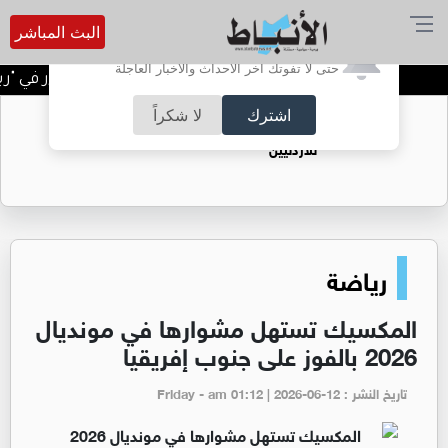
البث المباشر
أترغب في تفعيل الإشعارات؟
حتى لا تفوتك آخر الأحداث والأخبار العاجلة
كثيرون لا يستخدمونه .. زر في "ر
اشترك
لا شكراً
حقل الريشة حين يتحول الغاز إلى فرص عمل
للأردنيين
رياضة
المكسيك تستهل مشوارها في مونديال
2026 بالفوز على جنوب إفريقيا
تاريخ النشر : Friday - am 01:12 | 2026-06-12