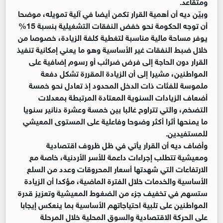
ومتقاعد.
وبيّن ديه أن أهمية القرار تكمن أيضا في آلية تمويله، موضحا
أن توجه الحكومة نحو خفض النفقات التشغيلية بنسبة 15%
يوفر مساحة مالية مناسبة لتغطية كلفة الزيادة، خصوصا من
خلال ضبط النفقات غير الأساسية وهو ما يعني إمكانية تنفيذ
القرار دون الحاجة إلى فرض ضرائب أو رسوم إضافية على
المواطنين، مشيرا إلى أن الزيادة المقررة تشكل دفعة
ملموسة للفئات ذات الدخل المحدود إذ تعادل نحو خمسة
أضعاف الزيادات السنوية المعتادة المرتبطة بمعدلات
التضخم، والتي تتراوح غالبا بين خمسة وعشرة دنانير سنويا
ما يمنحها أثرا أكثر وضوحا وفاعلية على المستوى المعيشي
للمستفيدين.
وأضاف ديه أن القرار يأتي في ظل ظروف اقتصادية
ومعيشية تتطلب إجراءات داعمة للأسر الأردنية، خاصة مع
الارتفاعات التي شهدتها أسعار المحروقات وعدد من السلع
الأساسية والخدمات خلال الفترة الماضية، مؤكدا أن الزيادة
ستسهم في تخفيف جزء من الضغوط المعيشية وتعزيز قدرة
المواطنين على تلبية احتياجاتهم الأساسية بما ينعكس إيجابا
على الحركة الاقتصادية والسوق المحلية خلال المرحلة