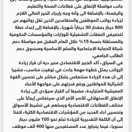
جانب مواصلة الإنفاق على قطاعات الصحة والتعليم
والرقمنة، بالإضاقة الى وأنه وجه بإيجاد الحيز المالي اللازم
لزيادة رواتب الموظفين والمتقاعدين الذين تقل رواتبهم عن
600 دينار بمقدار 30 ديناراً شهريا، بالإضافة إلى إعداد خطة
لتخفيض النفقات التشغيلية للوزارات والمؤسسات الحكومية
والمستقلة بنسبة 15% خلال العام المقبل مع مواصلة دعم
شبكة الحماية الاجتماعية والسلع الأساسية وصندوق دعم
الطالب الجامعي.
في السياق، أكد الخبير الاقتصادي منير ديه أن قرار زيادة
الرواتب يمثل خطوة مهمة جاءت في توقيت مناسب، مشيرا
إلى أن هذه الزيادة ستنعكس بشكل مباشر على تحسين القوة
الشرائية للمواطنين ورفع قدرتهم على مواجهة الأعباء
المعيشية المتزايدة، مضيفا أن القرار سيؤدي إلى زيادة
الإنفاق الاستهلاكي للأسر الأمر الذي سينعكس إيجابا على
مختلف القطاعات الاقتصادية ويساهم في تنشيط الأسواق
وتحسين أداء العديد من المؤشرات الاقتصادية الكلية، لافتا
إلى أن الكلفة التقديرية للزيادة تبلغ نحو 100 مليون دينار
سنويا، فيما يتجاوز عدد المستفيدين منها 400 ألف موظف