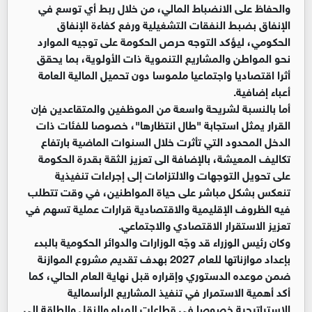
والحفاظ على الانضباط المالي، من خلال ربط أي توسع في
الإنفاق بضبط النفقات التشغيلية ورفع كفاءة الإنفاق
الحكومي، ليؤكد التوجه حرص الحكومة على توجيه الموارد
نحو المواطن والمشاريع التنموية ذات الأولوية، بما يحقق
أثرا اقتصاديا واجتماعيا ملموسا دون تحميل المالية العامة
أعباء إضافية.
أما بالنسبة لشريحة واسعة من الموظفين والمتقاعدين فإن
القرار يمثل استجابة "طال انتظارها"، خصوصا للفئات ذات
الدخل المحدود التي تأثرت خلال السنوات الماضية بارتفاع
تكاليف المعيشة، بالإضافة الى تعزيز الثقة بقدرة الحكومة
على تحويل التوجهات والالتزامات إلى إجراءات تنفيذية
تنعكس بشكل مباشر على حياة المواطنين، في وقت تتطلب
فيه الظروف الإقليمية والاقتصادية قرارات عملية تسهم في
تعزيز الاستقرار الاقتصادي والاجتماعي.
وكان رئيس الوزراء قد وجّه الوزارات والدوائر الحكومية بالبدء
بإعداد موازناتها للعام 2027 بهدف تقديم مشروع الموازنة
ضمن موعده الدستوري وإقراره قبل نهاية العام الحالي، كما
أكد أهمية الاستمرار في تنفيذ المشاريع الرأسمالية
الاستراتيجية خصوصا في قطاعات المياه والنقل والطاقة إلى