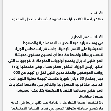
الأنباط -
ديه : زيادة الـ 30 دينارا دفعة مهمة لأصحاب الدخل المحدود
الأنباط – عمر الخطيب
في وقت تتزايد فيه التحديات الاقتصادية والضغوط
المعيشية على الأسر الأردنية، جاءت قرارات مجلس الوزراء
لتبعث برسالة واضحة مفادها أن تحسين مستوى معيشة
المواطنين لا يزال يتصدر أولويات الحكومة، فالتوجيهات التي
أعلنها رئيس الوزراء الدكتور جعفر حسان وفي مقدمتها زيادة
رواتب الموظفين والمتقاعدين الذين تقل رواتبهم عن 600
دينار بمقدار 30 دينارا شهريا عكست ترجمة عملية للنهج الذي
أكد عليه منذ توليه المسؤولية والقائم على ملامسة احتياجات
المواطنين ومعالجة القضايا المرتبطة بتكاليف المعيشة
بصورة مباشرة.
ولا تقتصر أهمية القرار على الزيادة بحد ذاتها وإنما في كونه
جاء ضمن معادلة متوازنة تجمع بين تعزيز الحماية الاجتماعية