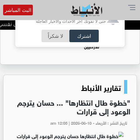
البث المباشر
أترغب في تفعيل الإشعارات؟
حتى لا تفوتك آخر الأحداث والأخبار العاجلة
الضحك وقت الأزمات.. خلل نفسي أم 
اشترك
لا شكراً
حقل الريشة حين يتحول الغاز إلى فرص عمل
للأردنيين
تقارير الأنباط
"خطوة طال انتظارها" ... حسان يترجم
الوعود إلى قرارات
تاريخ النشر : الأربعاء - am 12:05 | 2026-06-10