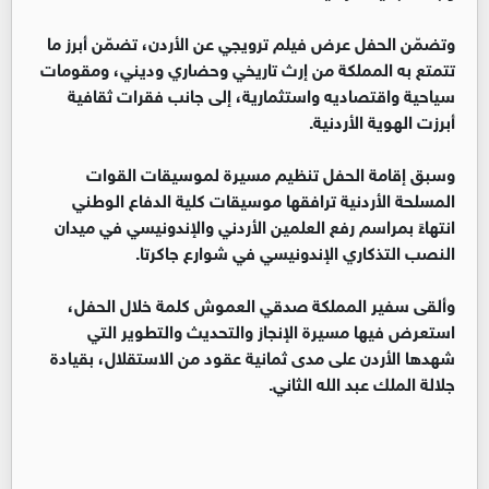
وتضمّن الحفل عرض فيلم ترويجي عن الأردن، تضمّن أبرز ما
تتمتع به المملكة من إرث تاريخي وحضاري وديني، ومقومات
سياحية واقتصاديه واستثمارية، إلى جانب فقرات ثقافية
أبرزت الهوية الأردنية.
وسبق إقامة الحفل تنظيم مسيرة لموسيقات القوات
المسلحة الأردنية ترافقها موسيقات كلية الدفاع الوطني
انتهاءً بمراسم رفع العلمين الأردني والإندونيسي في ميدان
النصب التذكاري الإندونيسي في شوارع جاكرتا.
وألقى سفير المملكة صدقي العموش كلمة خلال الحفل،
استعرض فيها مسيرة الإنجاز والتحديث والتطوير التي
شهدها الأردن على مدى ثمانية عقود من الاستقلال، بقيادة
جلالة الملك عبد الله الثاني.