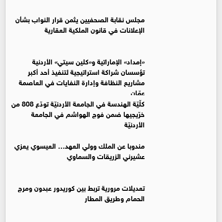
مجلس نقابة الصحفيين يثمن قرار النواب بشأن
الإعلانات في قانون الملكية العقارية
«إمداد» الإماراتية و«كلين سيتي» الأردنية
تؤسسان شراكة استراتيجية لتنفيذ أحد أكبر
مشاريع النظافة وإدارة النفايات في العاصمة
عمّان
كلّيّة الهندسة في الجامعة الأردنيّة تودّع 808 من
خرّيجيها ضمن فوج الهواشم في الجامعة
الأردنيّة
مندوبا عن الملك وولي العهد… العيسوي يعزي
عشيرني الزريقات والسماوي
تعديلات مرورية تربط بين كوريدور عبدون ومرج
الحمام وطريق المطار