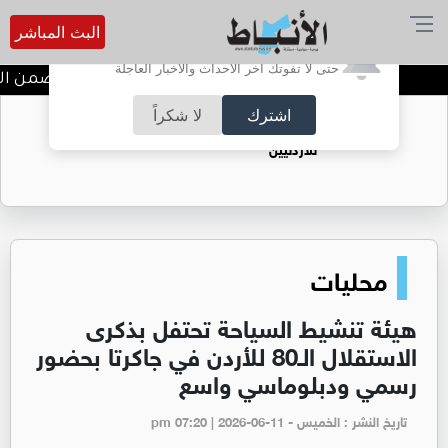
البث المباشر
أترغب في تفعيل الإشعارات؟
حتى لا تفوتك آخر الأحداث والأخبار العاجلة
ندوة تعاين التراث الأردني ضمن الب
اشترك
لا شكراً
حقل الريشة حين يتحول الغاز إلى فرص عمل
للأردنيين
محليات
هيئة تنشيط السياحة تحتفل بذكرى
الاستقلال الـ80 للأردن في جاكرتا بحضور
رسمي ودبلوماسي واسع
تاريخ النشر : الخميس - pm 07:20 | 2026-06-11