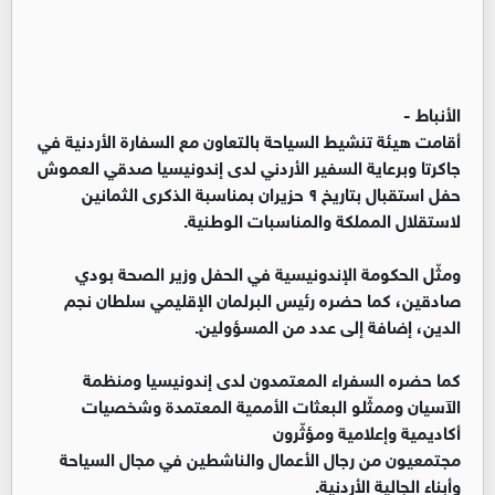
الأنباط -
أقامت هيئة تنشيط السياحة بالتعاون مع السفارة الأردنية في
جاكرتا وبرعاية السفير الأردني لدى إندونيسيا صدقي العموش
حفل استقبال بتاريخ ٩ حزيران بمناسبة الذكرى الثمانين
لاستقلال المملكة والمناسبات الوطنية.
ومثّل الحكومة الإندونيسية في الحفل وزير الصحة بودي
صادقين، كما حضره رئيس البرلمان الإقليمي سلطان نجم
الدين، إضافة إلى عدد من المسؤولين.
كما حضره السفراء المعتمدون لدى إندونيسيا ومنظمة
الآسيان وممثّلو البعثات الأممية المعتمدة وشخصيات
أكاديمية وإعلامية ومؤثّرون
مجتمعيون من رجال الأعمال والناشطين في مجال السياحة
وأبناء الجالية الأردنية.