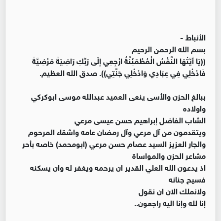
الأنباط -
بسم الله الرحمن الرحيم
((يَا أَيَّتُهَا النَّفْسُ الْمُطْمَئِنَّةُ ارْجِعِي إِلَى رَبِّكِ رَاضِيَةً مَرْضِيَّةً
فَادْخُلِي فِي عِبَادِي وَادْخُلِي جَنَّتِي)). صدق الله العظيم.
ببالغ الحزن والأسى ينعى العميد عبدالله موسى ابوكركي
واولاده
الشاب الفاضل إبراهيم حسن عيسى مرعي
ويتقدمون من آل مرعي وآل رمضان عامه واشقاء المرحوم
والجار العزيز السيد عصام حسن مرعي (ابومحمد) خاصه بأحر
مشاعر الحزن والمواساة
اذ يدعون الله العلي القدير ان يرحمه ويغفر له وان يسكنه
فسيح جنانه
ولانملك الان ان نقول
إنا لله وإنا اليه راجعون..