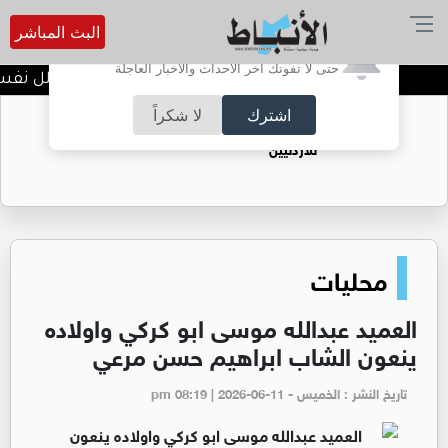
البث المباشر
أترغب في تفعيل الإشعارات؟
حتى لا تفوتك آخر الأحداث والأخبار العاجلة
الضحك وقت الأزمات.. خلل نفسي أ
اشترك
لا شكراً
حقل الريشة حين يتحول الغاز إلى فرص عمل
للأردنيين
محليات
العميد عبدالله موسى ابو كركي واولاده
ينعون الشاب ابراهيم حسن مرعي
تاريخ النشر : الخميس - pm 08:19 | 2026-06-11