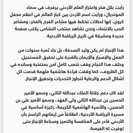
رأيت بكل فخر واعتزاز العلم الأردني يرفرف في سماء
المونديال، ورأيت اسم الأردن بين كبار العالم في أعظم محفل
كروي. إنها لحظات تختلط فيها مشاعر الفرح بالفخر، ومشاعر
الحب بالانتماء، ونحن نشاهد منتخب النشامى يكتب صفحة
جديدة ومشرقة في تاريخ الرياضة الأردنية.
هذا الإنجاز لم يكن وليد الصدفة، بل جاء ثمرة سنوات من
العمل والإصرار والإيمان بالقدرة على تحقيق المستحيل.
وخلف هذا النجاح وقف شعب كامل آمن بمنتخبه وسانده في
كل الظروف، كما وقفت قيادة هاشمية ملهمة قدمت كل
أشكال الدعم والرعاية لتجاوز التحديات وتحقيق الإنجاز.
لقد كان دعم جلالة الملك عبدالله الثاني، وسمو الأمير
الحسين بن عبدالله الثاني ولي العهد، وسمو الأمير علي بن
الحسين، والأسرة الهاشمية الكريمة، ركيزة أساسية في
مسيرة الرياضة الأردنية، انطلاقاً من إيمانهم الراسخ بأن
الأردني قادر على المنافسة والتميز وصناعة الإنجاز متى
توفرت له الفرصة.