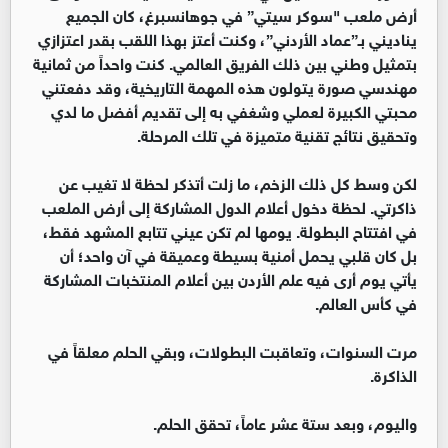
أرض ملعب "سوكر سيتي” في جوهانسبرغ، كان الجميع
يناديني بـ”عماد الأردني”، وكنت أعتز بهذا اللقب بقدر اعتزازي
بتمثيل وطني بين ذلك الفريق العالمي. كنت واحداً من ثمانية
مهندسي صورة يتولون هذه المهمة التاريخية، وقد دفعتني
محبتي الكبيرة لعملي وشغفي به إلى تقديم أفضل ما لدي
وتحقيق نتائج تقنية متميزة في تلك المرحلة.
لكن وسط كل ذلك الزخم، ما زلت أتذكر لحظة لا تغيب عن
ذاكرتي. لحظة دخول أعلام الدول المشاركة إلى أرض الملعب
في افتتاح البطولة. يومها لم تكن عيني تتابع المشهد فقط،
بل كان قلبي يحمل أمنية بسيطة وعميقة في آن واحد؛ أن
يأتي يوم أرى فيه علم الأردن بين أعلام المنتخبات المشاركة
في كأس العالم.
مرت السنوات، وتعاقبت البطولات، وبقي الحلم معلقاً في
الذاكرة.
واليوم، وبعد ستة عشر عاماً، تحقق الحلم.