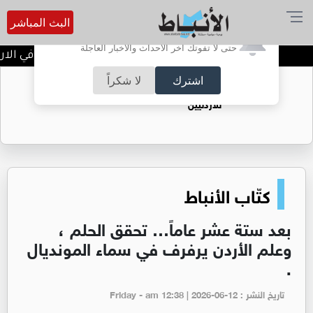
البث المباشر
أترغب في تفعيل الإشعارات؟
حتى لا تفوتك آخر الأحداث والأخبار العاجلة
بلاغ مرتقب بعطلة رسمية في الاردن
اشترك
لا شكراً
حقل الريشة حين يتحول الغاز إلى فرص عمل
للأردنيين
كتّاب الأنباط
بعد ستة عشر عاماً… تحقق الحلم ،
وعلم الأردن يرفرف في سماء المونديال
.
تاريخ النشر : Friday - am 12:38 | 2026-06-12