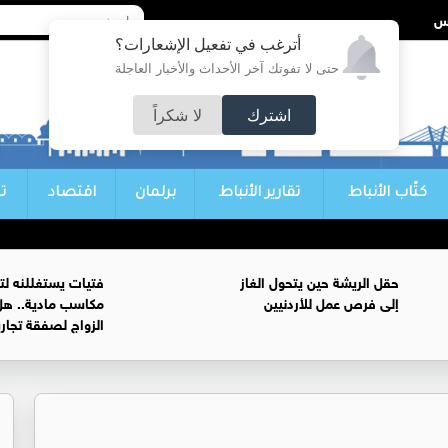
أترغب في تفعيل الإشعارات؟
حتى لا تفوتك آخر الأحداث والأخبار العاجلة
اشترك
لا شكراً
كتّاب الأنباط
تقارير الأنباط
برلمان
اقتصاد
ت
حقل الريشة حين يتحول الغاز
فتيات يستغللنه لت
إلى فرص عمل للأردنيين
مكاسب مادية.. هل
الزواج لصفقة تجار