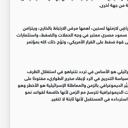
ية من جهة أخرى
.
راضٍ لازمتها لسنين، أهمها مرض الارتباط بالخارج، ويتزامن
ومع صمود مصري معتبر في وجه الحملات والضغط، واستثمارات
 قوة ضغط على القرار الأمريكي، وتوِّج ذلك كله بمؤتمر
ائيلي هو الأساس في تردد نتنياهو في استغلال الظرف
سياسة التدريج في الرد لإبقاء مخرج الطواريء مفتوحًا على
ُر الديموغرافي بالزمن والمماطلة الإسرائيلية هو الأخطر وهو
ت الديموغرافية تترسخ مع الزمن لأنها خاضعة لقواعد نمو
ترداده في المستقبل لأنها ثابتة لا تتغير
.