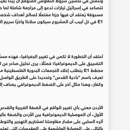
تتصاعد في إسرائيل تيارات تدعو إلى مراجعة شاملة لما ح
مسبوقة يُعتقد أن فيها جزءًا مفتعلًا لصالح أهداف ش
E1
في تل أبيب أن المشروع
سيكون سلاحًا واخزًا سريع ا
أعتقد أن الخطورة لا تكمن في تغيير الجغرافيا، فهذه مسأ
التضييق على الديموغرافيا؛ فمثلًا، يرى تحليل صادر عن
مخطط
E1
يتطلب إخلاء التجمعات البدوية الفلسطينية من
تعرف باسم "بادية القدس" وتحديدا على الطريق الواصل
وكفار، وهذا مثال آخر على الضغط الديموغرافي يضاف إل
الأردن معني بأي تغيير للواقع في الضفة الغربية والق
الأول، أن الموصلية الديموغرافية بين الأردن والضفة عا
أثره السلبي على مقدار مقاومتنا لمشاريع التهجير والتوطي
بالتالي على الوصاية الهاشمية على المقدسات التي تعتبر الو