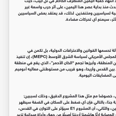
دث منذ بداية عصر هذا اليمين، على أثر حرب واسعة غير
خصية لسياسيين ومتنفذين. لذلك، قد يعتقد بعض السياسيين
لأثر، سيمنع أي تحركات مضادة
.
لة تحسمها القوانين والاعترافات الدولية، بل تكمن في
 المجلس الأمريكي لسياسة الشرق الأوسط
(MEPC)
، إن تنفيذ
 المنطقة، وأبرزها تجمع "الخان الأحمر”، الذي يقع في منطقة
 بين القدس وأريحا، وهو قريب من مستوطنتي معاليه أدوميم
ى المضايقات اليومية
.
دس، خصوصًا مع مثل هذا المشروع الدقيق، وذلك لسببين:
لية جدًا، بالتالي فإن أي ضغط على السكان في الضفة سيظهر
ن، والثاني، أن المشروع
E1
سيؤثر على التوازن في القدس،
صاية إرثًا هاشميًا أردنيًا أصيلًا من جهة، وأداة ميدانية تزيد