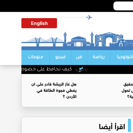
English
كنولوجيا
رياضة
فن
فيديو
منوعات
كيف تحافظ على خصوصية محادثاتك مع أ
حقيق
هل غاز الريشة قادر على ان
 تحول
يغطي فجوة الطاقة في
ية؟
الأردن ؟
اقرأ أيضا