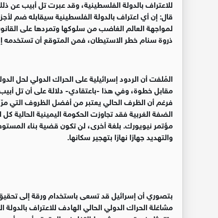
للاعتراف بالدولة الفلسطينية، وقد عبرت تل أبيب عن ذلك 
قال: إن أي اعتراف بالدولة الفلسطينية سيقابله ضم لأجزا
لمواجهة العالم الغاضب من سلوكها وتمردها على القانون 
ذروة سنام خطر الاستيطان، فمن المتوقع أن تستخدمه إ
المُلفت أن الردود إسرائيلية على الحراك الدولي لحل ال
مقابل خطوة، وفي هذا -باعتقادي- دلالة على أن تل أبي
فرغم أن الظرف الحالي يعتبر من أفضل الظروف التي مر
الضفة الغربية فقد تجاوزت الحكومة اليمينية الحالية كل
مؤتمر نيويورك. بلغة أخرى، لن تكون قضية بناء المستو
والتهديد جهارًا نهارًا بتهجير سكانها
.
بتصوري أن إسرائيل قد تسعى باستخدام ورقة
E1
إلى تحقيق
مشاغلة الحراك الدولي الحالي الهادف للاعتراف بالدولة 
وتتمثل في تحسين شروط التفاوض المتوقع أن يبدأ بعيد 