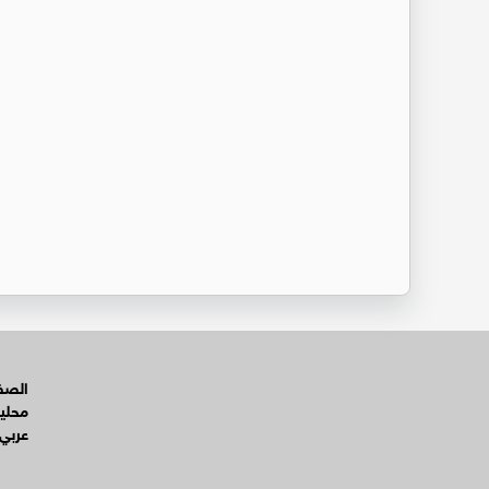
الصفح
محلي
عربي