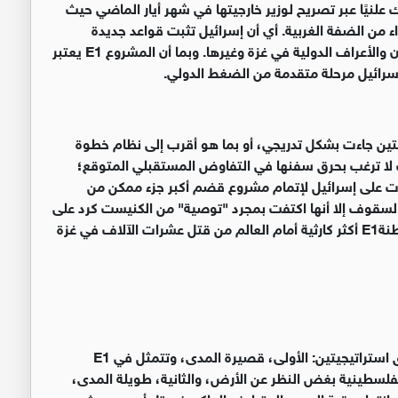
علنيًا عبر تصريح لوزير خارجيتها في شهر أيار الماضي حيث
ء من الضفة الغربية. أي أن إسرائيل تثبت قواعد جديدة
والأعراف الدولية في غزة وغيرها. وبما أن المشروع
E1
يعتبر
سرائيل مرحلة متقدمة من الضغط الدولي
.
دولتين جاءت بشكل تدريجي، أو بما هو أقرب إلى نظام خطوة
ب لا ترغب بحرق سفنها في التفاوض المستقبلي المتوقع؛
ّت على إسرائيل لإتمام مشروع قضم أكبر جزء ممكن من
 السقوف إلا أنها اكتفت بمجرد "توصية" من الكنيست كرد على
طنة
E1
أكثر كارثية أمام العالم من قتل عشرات الآلاف في غزة
 استراتيجيتين: الأولى، قصيرة المدى، وتتمثل في
الفلسطينية بغض النظر عن الأرض، والثانية، طويلة المدى،
انتهاء حقبة اليمين المتطرف الحاكم في تل أبيب، حيث