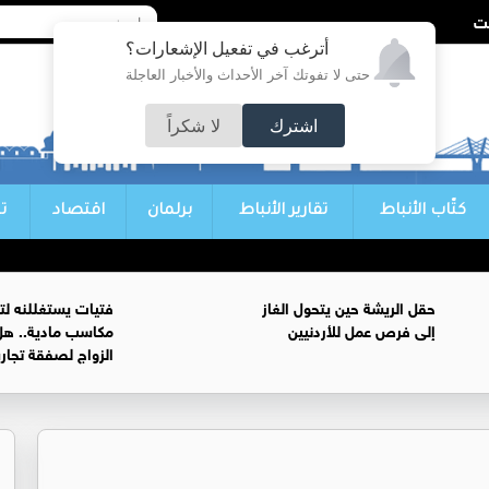
أترغب في تفعيل الإشعارات؟
حتى لا تفوتك آخر الأحداث والأخبار العاجلة
اشترك
لا شكراً
كتّاب الأنباط
تقارير الأنباط
برلمان
اقتصاد
ت
حقل الريشة حين يتحول الغاز
فتيات يستغللنه لت
إلى فرص عمل للأردنيين
مكاسب مادية.. هل
الزواج لصفقة تجار