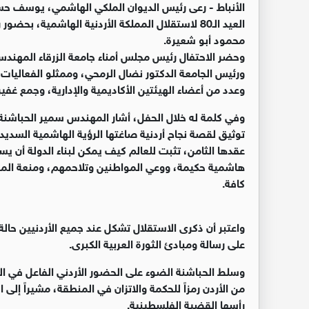
الأنباط -
رعى رئيس الديوان الملكي الهاشمي، يوسف حسن ا
العيد الـ80 لاستقلال المملكة الأردنية الهاشمية، ب
محمود أبو شعيرة.
وحضر الاحتفال رئيس مجلس أمناء جامعة الزرقاء المهندس 
ورئيس الجامعة الدكتور نضال الرمحي، وممثلو الفعاليات 
وعدد من أعضاء الهيئتين الأكاديمية والإدارية، وجمع غفير
وفي كلمة له خلال الحفل، أشار المهندس سمير الحباشنة
توثيق لقصة نجاح أردنية صاغتها الرؤية الهاشمية السديد
عقدها الثامن، تثبت للعالم كيف يمكن لبناء الدولة أن يست
هاشمية حكيمة، ووعي المواطنين وتلاحمهم، ومنعة المؤ
كافة.
واعتبر أن ذكرى الاستقلال تشكل عند جميع الأردنيين حالة
على رسالة ومبادئ الثورة العربية الكبرى.
وسلط الحباشنة الضوء على الحضور الأردني الفاعل في ال
من الأردن رمزاً للحكمة والاتزان في المنطقة، مشيراً إلى 
رأسها القضية الفلسطينية.