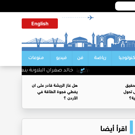
English
كنولوجيا
رياضة
فن
فيديو
منوعات
خالد صفران البلاونة ينعي والدة الإعلا
حقيق
هل غاز الريشة قادر على ان
 تحول
يغطي فجوة الطاقة في
ية؟
الأردن ؟
اقرأ أيضا