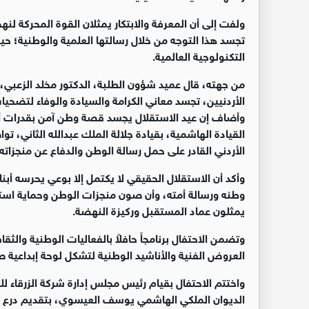
ولفت إلى أن المعرفة والابتكار يمثلان القوة المحركة لنه
تجسد هذا التوجه من خلال رسالتها العلمية والوطنية؛ حيث 
التكنولوجية العالمية.
من جهته، قال عميد شؤون الطلبة، الدكتور مخلد الزعبي،
الأردنيين، تجسد معاني الكرامة والسيادة والوفاء لتضحيات ا
وأضاف إن عيد الاستقلال يجسد قصة وطن آمن بقدرات أبنا
القيادة الهاشمية، بقيادة جلالة الملك عبدالله الثاني، تو
الأردني القادر على حمل رسالة الوطن والدفاع عن منجزاته.
وأكد أن الاستقلال الحقيقي لا يكتمل إلا بوعي يحرسه أب
وطنه ورسالة أمته، وأن صون منجزات الوطن وحماية استق
يمثلون عماد المستقبل وركيزة النهضة.
وتضمن الاحتفال برنامجاً حافلاً بالفعاليات الوطنية والثق
العروض الفنية والأناشيد الوطنية لتشكل لوحة إبداعية ص
واختتم الاحتفال بقيام رئيس مجلس إدارة شركة الزرقاء لل
الديوان الملكي الهاشمي يوسف العيسوي، بتقديم درع تقد