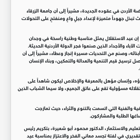
ضة الأردن في عقوده الجديدة، مشيراً إلى أن جامعة الزرقاء
تبذل جهوداً متميزة لإعداد جيلٍ واعٍ ومنفتحٍ على التحولات
 إن عيد الاستقلال يمثل مناسبة وطنية راسخة في وجدان
لآباء والأجداد الذين صنعوا فجر الدولة الأردنية الحديثة.
ئه، وصنع من التحديات مسيرة إنجاز وعطاء، مشيراً إلى أن
اصل ترسيخ قيم التنمية والعدالة والتمكين، وبناء الإنسان
ناؤه، وإنسان مؤهل بالمعرفة والإخلاص ليكون شاهداً على
لاله مسؤولية تقع على عاتق الجميع، ولا سيما الشباب الذين
افية والفنية التي اتسمت بالتنوع والثراء، حيث تمازجت
اغها الطلبة والمشاركون.
تعليم والاستثمار، الدكتور محمود أبو شعيرة، بتكريم رئيس
يري في لفتة تجسد معاني الفخر والاعتزاز بمناسبة عيد