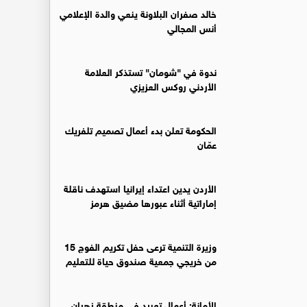
خالد صفران البلاونة ينعي والدة الإعلامي
أنس المجالي
ندوة في "شومان" تستذكر العلامة
الأردني روكس العزيزي
الحكومة تعلن بدء أعمال تصميم تلفريك
عمّان
الأردن يدين اعتداء إيرانيا استهدف ناقلة
إماراتية أثناء عبورها مضيق هرمز
وزيرة التنمية ترعى حفل تكريم الفوج 15
من خريجي جمعية صندوق حياة للتعليم
الأمانة: أعمال تعبيد في منطقة زهران