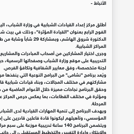
الأنباط -
أطلق مركز إعداد القيادات الشبابية في وزارة الشباب، اليو
الفوج الرابع بعنوان "القيادة المؤثرة"، وذلك في بيت شب
الدكتورة شروق الهاشم، وبم
المراكز الشبابية.
وجرى اختيار المشاركين من أصحاب المبادرات والمشاريع ا
التدريبية على موقع وزارة الشباب وصفحاتها الرسمية، 
لجنة متخصصة، وفق معايير الشفافية وتكافؤ الفرص.
ويُعد برنامج "نشامى" من البرامج النوعية التي ينفذها م
مشاركتهم في مختلف المجالات، وبناء قيادات شبابية ق
وحقق البرنامج نجاحات مميزة خلال الأعوام الماضية من خ
ومؤثرة في مختلف القطاعات، بما يعكس حرص المركز على
المرحلة.
ويهدف البرنامج إلى تنمية المهارات القيادية لدى الشباب
المؤسسي، وتأهيلهم ليكونوا قادة فاعلين قادرين على إح
ويتضمن البرنامج 140 ساعة تدريبية موزعة
والابتكار، وإدارة التغيير، والتخطيط المستقبلي، إلى جان