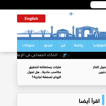
English
كنولوجيا
رياضة
فن
فيديو
منوعات
الذكاء الصناعي في الإعلام الجديد ضرو
ول الغاز
فتيات يستغللنه لتحقيق
نيين
مكاسب مادية.. هل تحول
الزواج لصفقة تجارية؟
اقرأ أيضا