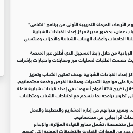
م الأربعاء، المرحلة التدريبية الأولى من برنامج "نشامى"
اب عمان، بحضور مديرة مركز إعداد القيادات الشبابية
شاركة 29 شاباً وشابة من طلبة الجامعات وأعضاء الهيئات الشبابية والأحزاب ومنتسبي
لريادية من خلال رابط التسجيل الذي أُطلق عبر المنصة
حيث خضعت الطلبات لعمليات فرز ومقابلات واختبارات بإشراف
ركز إعداد القيادات الشبابية بهدف تمكين الشباب وتعزيز
ادرة على مواجهة التحديات وصناعة الفرص وخدمة مجتمعاتهم.
لال تخريج ثلاثة أفواج أسهمت في إعداد قيادات شبابية فاعلة
 تطوير برامجه بما ينسجم مع احتياجات الشباب ومتطلبات
، وتعزيز قدراتهم في إدارة المشاريع والتخطيط والعمل
داث أثر إيجابي في مجتمعاتهم.
 على سبع مراحل متخصصة، تشمل محاور القيادة المؤثرة، والإبداع
ب عدد من المهارات القيادية والتطبيقات العملية التي تسهم