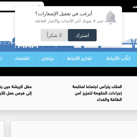
أترغب في تفعيل الإشعارات؟
حتى لا تفوتك آخر الأحداث والأخبار العاجلة
اشترك
لا شكراً
كتّاب الأنباط
تقارير الأنباط
برلمان
اقتصاد
ت
الملك يترأس اجتماعا لمتابعة
حقل الريشة حين يتح
إجراءات الحكومة لتعزيز أمن
إلى فرص عمل للأرد
الطاقة والغذاء