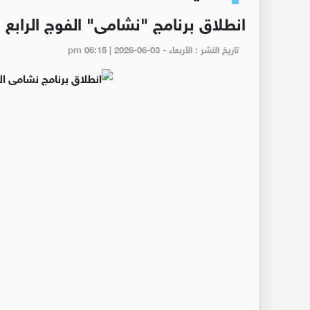
انطلاق برنامج "نشامى" الفوج الراب
تاريخ النشر : الأربعاء - pm 06:15 | 2026-06-03