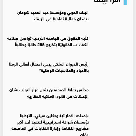
البنك العربي ومؤسسة عبد الحميد شومان
ينفذان فعالية ثقافية في الزرقاء
كلّيّة الحقوق في الجامعة الأردنيّة تُواصل صناعة
الكفاءات القانونيّة بتخريج 265 طالبًا وطالبةً
رئيس الديوان الملكي يرعى احتفال أهالي الرمثا
بالأعياد والمناسبات الوطنية*
مجلس نقابة الصحفيين يثمن قرار النواب بشأن
الإعلانات في قانون الملكية العقارية
«إمداد» الإماراتية و«كلين سيتي» الأردنية
تؤسسان شراكة استراتيجية لتنفيذ أحد أكبر
مشاريع النظافة وإدارة النفايات في العاصمة
عمّان