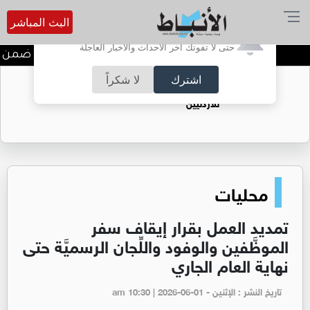
البث المباشر
أترغب في تفعيل الإشعارات؟
حتى لا تفوتك آخر الأحداث والأخبار العاجلة
ندوة تعاين التراث الأردني ضمن ا
اشترك
لا شكراً
حقل الريشة حين يتحول الغاز إلى فرص عمل
للأردنيين
محليات
تمديد العمل بقرار إيقاف سفر
الموظَّفين والوفود واللِّجان الرسميَّة حتى
نهاية العام الجاري
تاريخ النشر : الإثنين - am 10:30 | 2026-06-01