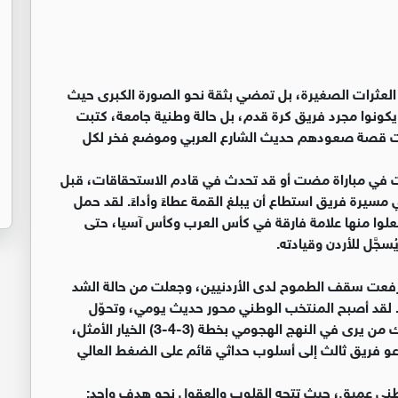
ل العثرات الصغيرة، بل تمضي بثقة نحو الصورة الكبرى حيث
 يكونوا مجرد فريق كرة قدم، بل حالة وطنية جامعة، كتبت
حت قصة صعودهم حديث الشارع العربي وموضع فخر لكل
ت في مباراة مضت أو قد تحدث في قادم الاستحقاقات، قبل
 مسيرة فريق استطاع أن يبلغ القمة عطاءً وأداءً. لقد حمل
لوا منها علامة فارقة في كأس العرب وكأس آسيا، حتى
سجَّل للأردن وقيادته.
 رفعت سقف الطموح لدى الأردنيين، وجعلت من حالة الشد
 لقد أصبح المنتخب الوطني محور حديث يومي، وتحوّل
الأردنيون إلى محللين يتداولون الخطط والتكتيكات؛ فهناك من يرى في النهج الهجومي بخطة (3-4-3) الخيار الأمثل،
واقعية الدفاعية عبر (4-4-2)، فيما يدعو فريق ثالث إلى أسلوب حداثي قائم على الضغط العالي
ط وطني عميق، حيث تتجه القلوب والعقول نحو هدف واحد: