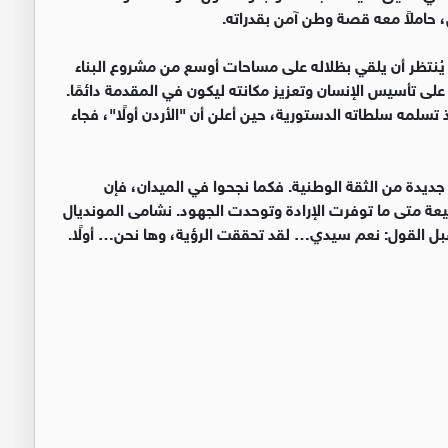
، حاملاً معه قصة وطن آمن بقدراته.
 يُنتظر أن يلقي بظلاله على مساحات أوسع من مشروع البناء
 على تأسيس الإنسان وتعزيز مكانته ليكون في المقدمة دائمًا.
ذ تسلمه سلطاته الدستورية، حين أعلن أن "الأردن أولًا"، فجاء
 جديدة من الثقة الوطنية. فكما نجحوا في الميدان، فإن
ليعة متى ما توفرت الإرادة وتوحدت الجهود. نشامى المونديال
ل القول: نعم سيدي… لقد تحققت الرؤية، وها نحن… أولًا.