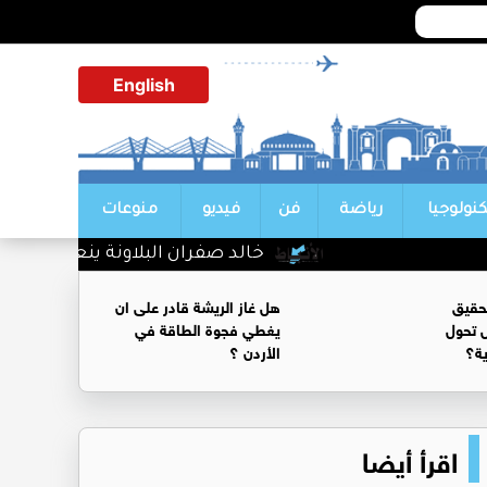
English
كنولوجيا
رياضة
فن
فيديو
منوعات
خالد صفران البلاونة ينعي والدة الإعل
حقيق
هل غاز الريشة قادر على ان
 تحول
يغطي فجوة الطاقة في
ية؟
الأردن ؟
اقرأ أيضا