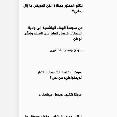
نتائج المختبر ممتازة، لكن المريض ما زال
يعاني!!
من مدرسة الوفاء الهاشمية إلى ولاية
المرحلة.. فيصل الفايز عينُ الملكِ ونبضُ
الوطن
الأردن وسدرة المنتهى
صوت الأغلبية الشعبية... التيار
الديمقراطي: من نحن؟
أمريكا تتغير.. عبدول ميشيغان
الزاكي مدرب النشامى وقبله عموتة.. ما