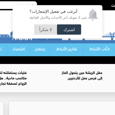
أترغب في تفعيل الإشعارات؟
حتى لا تفوتك آخر الأحداث والأخبار العاجلة
اشترك
لا شكراً
كتّاب الأنباط
تقارير الأنباط
برلمان
اقتصاد
ت
حقل الريشة حين يتحول الغاز
فتيات يستغللنه لت
إلى فرص عمل للأردنيين
مكاسب مادية.. هل
الزواج لصفقة تجار