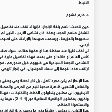
الأنباط -
د. حازم قشوع
حين تتحدث الأمم بلغة الإنجاز، فإنها لا تقف عند تفاصي
تتشكل ملامح المجد. وهكذا كان نشامى الأردن، الذين لم
سطورها بالعزيمة، ورسمت حدودها بالإرادة، حتى أصب
أردني.
لن أقف كثيرًا عند سقطة هنا أو هفوة هناك، سواء حدث
كأس العالم أو خلاله أو حتى بعده. فهذه تفاصيل عابرة في
النشامى النجمة السباعية في قلوبهم قبل صدورهم، فجع
ارتقت هذه النجمة إلى سماء المونديال، في إنجاز تاريخي يُ
هذا الإنجاز لم يكن مجرد تأهل، بل كان لحظة وعي وطني
والتفاعل الشعبي ظاهرة صحية تنبع من الحرص والمحبة.
وآخرون يفضلون ال
والاستحواذ المنظم.
هذا التباين لا يعكس اختلافًا بقدر ما يجسد حالة انخرا