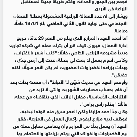
فجمع بين الجذور والحداثة، وفتح طريقًا جديدًا لمستقبل
الزراعة في الأردن.
ويشار إلى أن عدد العمالة الزراعية المشمولة بمظلة الضمان
الاجتماعي حتى نهاية كانون الثاني الماضي بلغ 18761 عاملًا
وعاملة.
أما أحمد الفهد، المزارع الذي يبلغ من العمر 29 عامًا، خريج
إدارة الأعمال، فيروي كيف قرر أن يترك عمله في شركة تجارية
ويبدأ مشروعه الزراعي الخاص، قائلًا: "كنت أشعر بالاغتراب،
وكأنني أقوم بعمل لا يمت لي بصلة، عدت إلى أرض جدّي،
وبدأت بزراعة الخضراوات العضوية، لم يكن الأمر سهلًا، لكنه
حقيقي".
وأوضح الفهد في حديث شيّق لـ"الأنباط"، أن قصته بدأت بعد
أن قام بحساب مصاريفه الشهرية، والتي لا تزيد عن
الالتزامات الأساسية، مقابل الراتب الذي يتقاضاه من عمله،
قائلًا: "بطلع راس براس".
وكان جدّ أحمد مزارعًا ولكن العمر سرق منه قوته البدنية،
فوظف لديه مزارع ليقوم بإكمال العمل في المزرعة، فقرر
الفهد أن يعمل بدلًا من المزارع وأن يتقاضى مقابل عمله من
بيع الخضراوات والفواكة التي يهتم بزراعتها والاهتمام بها