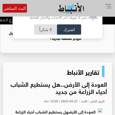
البث المباشر
أترغب في تفعيل الإشعارات؟
حتى لا تفوتك آخر الأحداث والأخبار العاجلة
توقيف شبكات دعارة في شارع الحمرا
اشترك
لا شكراً
فتيات يستغللنه لتحقيق مكاسب مادية.. هل تحول
الزواج لصفقة تجارية؟
تقارير الأنباط
العودة إلى الأرض..هل يستطيع الشباب
أحياء الزراعة من جديد
تاريخ النشر : الأحد - am 12:05 | 2025-04-27