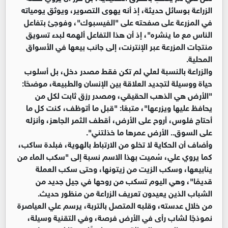
الزراعة بوسائل حديثة، إذ أنه يهوى التصوير، ويوثق يومياته
في المزرعة على صفحته على "الفيسبوك"، وفوجئ بتفاعل
الناس مع ما ينشره"، إذ أن هذا التفاعل ألهمه لبدء تسويق
منتجات المزرعة عبر الإنترنت، إلى جانب بيعها في الأسواق
المحلية.
والزراعة بالنسبة لعلي لم تكن فقط مصدر دخل، بل أسلوب
حياة ووسيلة لتجديد العلاقة بين الإنسان والطبيعة، موضحًا:
"الأرض هي الذهب الحقيقي، ومصدر رزق ثابت لكل من
يحافظ عليها ويزرعها"، متبعًا: "قبل ما أتوظف، كنت كل ما
أحتاج فلوس، أروح على الأرض، أقطف الثمر الجاهز، وأنزله
على السوق.. الأرض عمرها ما خذلتني".
وأضاف أن الحكاية لا تخلو من الارتباط بالهوية، فبلدة ساكب،
كما يروي علي، سُميت بهذا الاسم نسبة إلى "سكب الماء من
ينابيعها، وسكب الزيت من زيتونها، وحتى سكب العملة
قديمًا"، وهي اليوم تسكب من روحها في جيل جديد من
الشباب الذين يعيدون تعريف الزراعة من منظور حديث.
من خلال عدسته، وقلبه المتصل بالتربة، يرسم علي العياصرة
نموذجًا لشاب رأى في الأرض فرصة، وفي التقنية وسيلة،