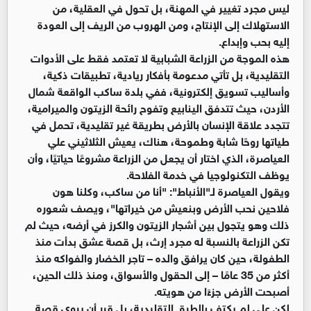
ليس مجرد تغيير في المهنة، بل تحول في العقلية، من
الاستهلاك إلى الإنتاج، ومن الهروب من الريف إلى العودة
إليه بحب وإبداع.
هذه الموجة من الزراعة الشبابية لا تعتمد فقط على الأدوات
التقليدية، بل تأتي مدعومة بأفكار ريادية، تطبيقات ذكية،
وأساليب تسويق إلكترونية، ففي بلدة ساكب الواقعة شمال
الأردن، حيث تتدفق الينابيع وتفوح رائحة الزيتون والميرامية،
تتجدد علاقة الإنسان بالأرض بطريقة غير تقليدية، تحمل في
طياتها روحًا شابة وطموحة، هناك، يعيش الثلاثيني علي
العياصرة، الذي اختار أن يجعل من الزراعة مشروعًا حياتيًا، وأن
يوظف التكنولوجيا في خدمة الفلاحة.
ويقول العياصرة لـ"الأنباط": "أنا من ساكب، وكلنا هون
فلاحين نحب الأرض وبنعيش من خيراتها"، ويصف شعوره
ذلك وهو يتجول بين أشجار الزيتون والكرز في أرضه، حيث لم
تكن الزراعة بالنسبة له مجرد إرث، بل قصة عشق بدأت منذ
الطفولة، حين كان يرافق والده – تاجر الخضار والفواكه منذ
أكثر من 35 عامًا – إلى الحقول والأسواق، ومنذ ذلك الحين،
أصبحت الأرض جزءًا من هويته.
لكن علي لم يكتفِ بالطرق التقليدية، بل قرر أن يروي قصة