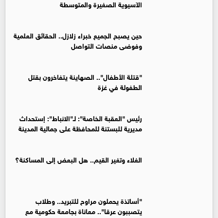
الآسيوية الصغيرة والمتوسطة
حين يصبح الجميع خبراء زلازل.. الحقائق العلمية
وفوضى منصات التواصل
"قتلة الأطفال".. الصهاينة يتفاخرون بقتل
الطفولة في غزة
رئيس "العقبة الخاصة": لـ"الانباط": إستحداث
مديرية للبستنة للمحافظة على جمالية المدينة
الغلاء وتغير القيم.. هل البعض إلى المساكنة؟
"أساتذة يحملون مراوح للتبريد.. وطلاب
يتصببون عرقا".. معاناة بجامعة حكومية مع