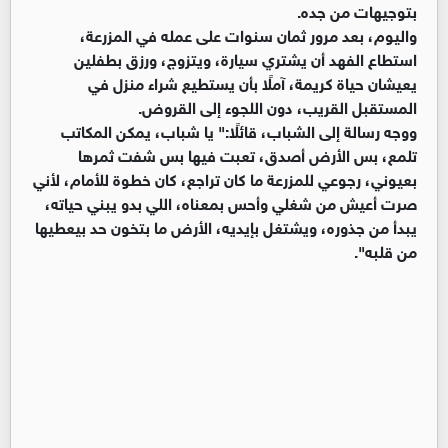
بتوجيهات من جده.
واليوم، بعد مرور ثمان سنوات على عمله في المزرعة،
استطاع الفهد أن يشتري سيارة، ويتزوج، ورزق بطفلين
يعيشان حياة كريمة، آملًا بأن يستطيع شراء منزل في
المستقبل القريب، دون اللجوء إلى القروض.
ووجه رسالة إلى الشباب، قائلًا:" يا شباب، يمكن المكاتب
تلمع، بس الأرض أصدق، تعبت فيها بس شفت ثمرها
بعيوني، رجوعي للمزرعة ما كان تراجع، كان خطوة للأمام، لأني
صرت أعيش من شغلي وأحس بمعناه، اللي بدو يبني حياته،
يبدأ من جذوره، ويشتغل بإيديه، الأرض ما بتخون حد بيعطيها
من قلبه".