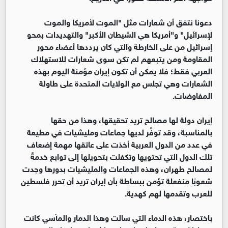
دعونا نتفق أن شعارات مثل "الموت لأمريكا والموت
لإسرائيل" و"أمريكا هي الشيطان الأكبر" والتهديدات بمحو
إسرائيل من على الخارطة والتي كان يرددها أعضاء محور
المقاومة ومن يتبعهم لم تكن سوى شعارات للاستهلاك
العربي فقط؛ فلا يمكن أن تكون إيران مؤمنة اليوم بهذه
الشعارات وهي تجلس مع الولايات المتحدة على طاولة
المفاوضات.
إيران دولة لها مصالح تريد تحقيقها، وهذا من حقها
بالمناسبة، وقد توفَّر لديها جماعات ومليشيات في مطيعة
في عدد من الدول العربية أخذت على عاتقها مهمة إضعاف
تلك الدول التي تحتويها وتكفلت بتحويلها إلى توابع خدمةً
لمصالح طهران، وهذه الجماعات والمليشيات بدورها وجدت
شعوبًا منفعلة تؤمن ببساطة بأن إيران تريد أن تحرر فلسطين
للعرب وتقدمها لهم كهدية.
باختصار، هذه الدماء التي سالت وهذا الدمار والمآسي كانت