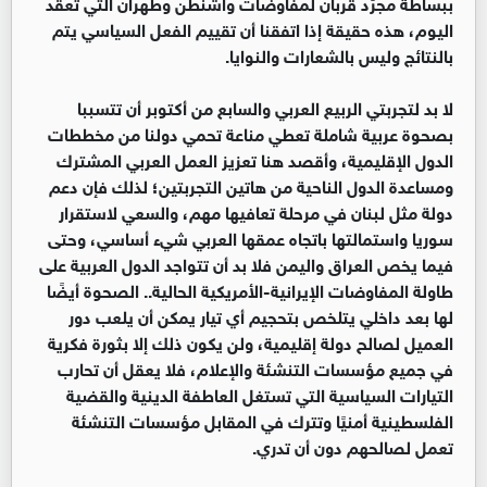
ببساطة مجرّد قربان لمفاوضات واشنطن وطهران التي تعقد
اليوم، هذه حقيقة إذا اتفقنا أن تقييم الفعل السياسي يتم
بالنتائج وليس بالشعارات والنوايا.
لا بد لتجربتي الربيع العربي والسابع من أكتوبر أن تتسببا
بصحوة عربية شاملة تعطي مناعة تحمي دولنا من مخططات
الدول الإقليمية، وأقصد هنا تعزيز العمل العربي المشترك
ومساعدة الدول الناحية من هاتين التجربتين؛ لذلك فإن دعم
دولة مثل لبنان في مرحلة تعافيها مهم، والسعي لاستقرار
سوريا واستمالتها باتجاه عمقها العربي شيء أساسي، وحتى
فيما يخص العراق واليمن فلا بد أن تتواجد الدول العربية على
طاولة المفاوضات الإيرانية-الأمريكية الحالية.. الصحوة أيضًا
لها بعد داخلي يتلخص بتحجيم أي تيار يمكن أن يلعب دور
العميل لصالح دولة إقليمية، ولن يكون ذلك إلا بثورة فكرية
في جميع مؤسسات التنشئة والإعلام، فلا يعقل أن تحارب
التيارات السياسية التي تستغل العاطفة الدينية والقضية
الفلسطينية أمنيًا وتترك في المقابل مؤسسات التنشئة
تعمل لصالحهم دون أن تدري.