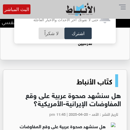
البث المباشر
أترغب في تفعيل الإشعارات؟
حتى لا تفوتك آخر الأحداث والأخبار العاجلة
الضحك وقت الأزمات.. خلل نفسي أم حي
اشترك
لا شكراً
حقل الريشة حين يتحول الغاز إلى فرص عمل
للأردنيين
كتّاب الأنباط
هل سنشهد صحوة عربية على وقع
المفاوضات الإيرانية-الأمريكية؟
تاريخ النشر : الأحد - pm 11:45 | 2025-04-20