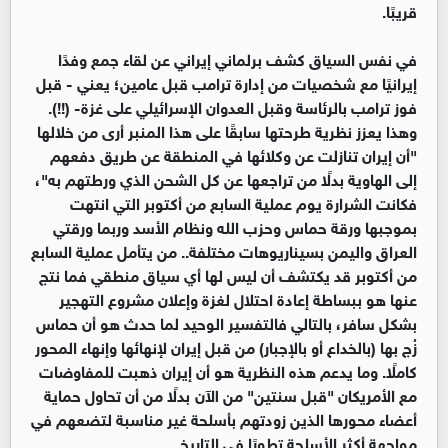
قريبًا.
في نفس السياق كشف برلماني إيراني عن لقاء جمع وفدًا
إيرانيًا مع شخصيات من إدارة ترامب قبل عامين؛ يعني - قبل
فوز ترامب بالرئاسة وقبل العدوان الإسرائيلي على غزة- (!!).
وهذا يعزز نظرية طرحتها سابقًا على هذا المنبر أرى من خلالها
"أن إيران تنازلت عن وكلائها في المنطقة عن طريق دفعهم
إلى الهاوية بدلًا من تراجعها عن كل الشحن الذي ورطتهم به"،
فكانت الشرارة يوم عملية السابع من أكتوبر التي انتهت
بموجبها ورقة حماس وحزب الله ونظام الأسد وربما ورقتي
العراق واليمن بسيناريوهات مختلفة.. من يتأمل عملية السابع
من أكتوبر قد يكتشف أن ليس لها أي سياق منطقي فما نتج
عنها هو ببساطة إعادة احتلال لغزة وإعلان مشروع التهجير
بشكل سافر، بالتالي فالتفسير الوحيد لما حدث هو أن حماس
زُج بها (بالخداع أو بالإجبار) من قبل إيران لإنهائها وإنهاء المحور
كاملًا. وما يدعم هذه النظرية هو أن إيران ذهبت للمفاوضات
مع الأمريكان "قبل سنتين" من الآن بدلًا من أن تحاول حماية
أعضاء محورها الذين زودتهم بأسلحة غير مناسبة لتضعهم في
مواجهة أكثر الأسلحة تطورًا في التاريخ.