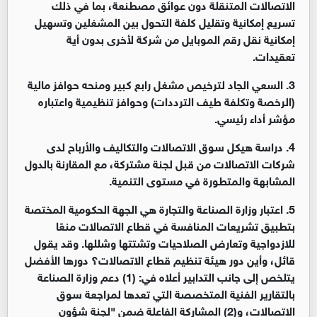
الاتصالات المتنقلة دون عوائق مصطنعة، بما في ذلك
تسريع إمكانية وتقليل كلفة التحول بين المشغلين وتسهيل
إمكانية نقل رقم الموبايل من شركة لأخرى بدون أية
تعقيدات
.
3
.
السعي الجاد لترخيص مشغل رابع كبير ومنحه حوافز مالية
(الرخصة وتكلفة طيف الترددات) وحوافز تنظيمية واعتباره
مؤشر أداء رئيسي
.
4
.
دراسة هيكل سوق الاتصالات والتكاليف والأرباح لدى
شركات الاتصالات من قبل لجنة مشتركة، مع المقارنة بالدول
المشابهة والمتطورة في مستوى التنمية
.
5
.
اعتبار وزارة الصناعة والتجارة هي الجهة الحكومية المختصة
بتطبيق تشريعات المنافسة في قطاع الاتصالات منعًا
للازدواجية وتعارض الصلاحيات وتشتتها وشللها. وقد يقول
قائل، وأين دور هيئة تنظيم قطاع الاتصالات؟ دورها الأفضل
يتلخص إلى جانب التدابير أعلاه في: (1) دعم وزارة الصناعة
بالتقارير الفنية المتخصصة التي تعدها لمراجعة سوق
الاتصالات، و(2) المشاركة الفاعلة ضمن "لجنة شؤون