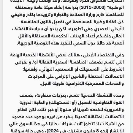
الوطنية" (2006-2015) بدراسة إنشاء هيئة عامة ومستقلة
للمنافسة خارج وزارة الصناعة والتجارة وتزويدها بكادر وظيفي
ذي كفاءة وخبرة للمساهمة في تفعيل قانون المنافسة
الأردني العصري وفي تطويره، لكن يبدو أن سياسة التقشف
المالي وتضخم أعداد الهيئات الحكومية المستقلة والأقل
أهمية قد حالتا دون السعي لتنفيذ هذه التوصية الوجيهة
.
وفي الاقتصاد الأردني، هنالك بعض الأنشطة الخدمية الهامة
التي تتسم بضعف المنافسة السعرية الفعالة أو/ و بفرض
الشروط على المستهلك أو المستفيد النهائي، وأهمها:
الاتصالات المتنقلة والتأمين الإلزامي على المركبات
والخدمات المصرفية الإقراضية طويلة الأجل
.
وهذه الأنشطة الخدمية تتسم، بدرجات متفاوتة، بضعف
القوة التفاوضية للعميل (أو المستهلك) والحاجة الدورية
والضرورية للخدمة شهريًا أو سنويًا أو غير ذلك. لكن قطاع
الاتصالات المتنقلة تحديدًا ينفرد عن غيره بوجود عدد محدود
من الشركات لا تتجاوز ثلاث شركات حاليًا في هذا السوق عالي
الانتشار (نحو 8 مليون مشترك في 2024)، وهي حالة سوقية