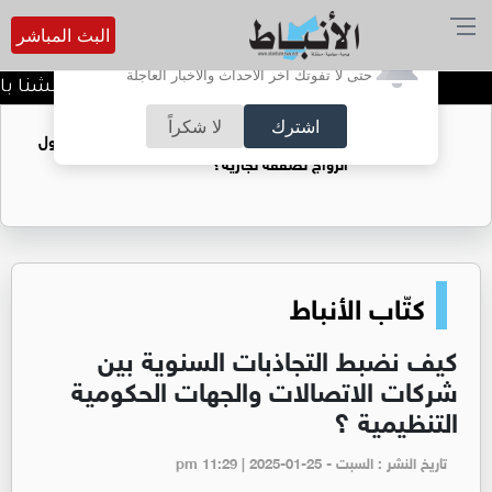
البث المباشر
أترغب في تفعيل الإشعارات؟
حتى لا تفوتك آخر الأحداث والأخبار العاجلة
الدميسي لجماهير الوحدات :بلشنا بالمغرفة و الدوري وحداتي.. 4
اشترك
لا شكراً
فتيات يستغللنه لتحقيق مكاسب مادية.. هل تحول
الزواج لصفقة تجارية؟
كتّاب الأنباط
كيف نضبط التجاذبات السنوية بين
شركات الاتصالات والجهات الحكومية
التنظيمية ؟
تاريخ النشر : السبت - pm 11:29 | 2025-01-25