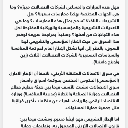
فهل هذه القرارات والمساعي لشركات الاتصالات مبررّة؟ وما
هي الجهات المختصة بهكذا ممارسات سعرية؟ هل
التشريعات النافذة تسمح بمثل هذه الممارسات؟ وما هي
التعديلات التشريعية والمؤسسية والهيكلية المقترحة لحل
هذه التجاذبات من أصلها؟ وسنبدأ بمراجعة سريعة لوضع
هذا السوق من حيث الإطار المؤسسي والتشريعي لهذا
السوق، بالنظر إلى أنها تشكل الإطار العام لحوكمة المنافسة
والسياسات التسعيرية للشركات الاتصالات الثلاث (زين
وأورنج وأمنية
).
في سوق الاتصالات المتنقلة الأردني، نلاحظ أن الإطار الاداري
(المؤسسي) الحكومي المختص بحوكمة أسواق وأسعار
سوق الاتصالات مشتت للأسف فيما بين هيئة تنظيم قطاع
الاتصالات ووزارة الصناعة والتجارة (مديرية المنافسة) ووزارة
الاقتصاد الرقمي والريادة، ناهيك عن منظمات أخرى مُراقِبة
مثل جمعية حماية المستهلك
.
أما الإطار التشريعي فهو أيضًا متنوع ومشتت فيما بين:
قانون الاتصالات الأردني المعمول به، وتعليمات حماية