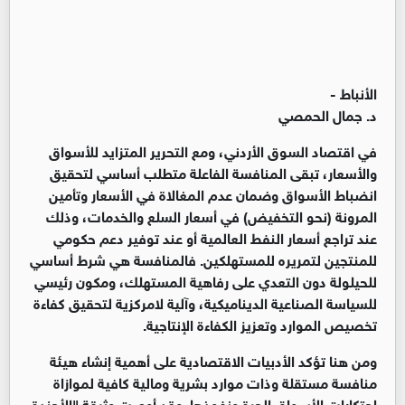
الأنباط -
د. جمال الحمصي
في اقتصاد السوق الأردني، ومع التحرير المتزايد للأسواق
والأسعار، تبقى المنافسة الفاعلة متطلب أساسي لتحقيق
انضباط الأسواق وضمان عدم المغالاة في الأسعار وتأمين
المرونة (نحو التخفيض) في أسعار السلع والخدمات، وذلك
عند تراجع أسعار النفط العالمية أو عند توفير دعم حكومي
للمنتجين لتمريره للمستهلكين. فالمنافسة هي شرط أساسي
للحيلولة دون التعدي على رفاهية المستهلك، ومكون رئيسي
للسياسة الصناعية الديناميكية، وآلية لامركزية لتحقيق كفاءة
تخصيص الموارد وتعزيز الكفاءة الإنتاجية
.
ومن هنا تؤكد الأدبيات الاقتصادية على أهمية إنشاء هيئة
منافسة مستقلة وذات موارد بشرية ومالية كافية لموازاة
احتكارات الأسواق الحرة ونفوذها. وقد أوصت وثيقة "الأجندة