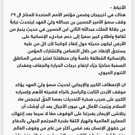
الأنباط -
هناك في أذربيجان وضمنَ مؤتمر الأمم المتحدة للمناخ ال ٢٩
وقفَ سموّ الأمير الحسين بن عبدالله وليّ العهد ليتحدثَ نيابةً
عن جلالة الملك عبدالله الثاني ابن الحسين في حديثٍ ينبعُ من
ثقافةٍ واطلاعٍ كبير سعيًا إلى دعمِ مباديء الإنسانية على
الأرض ليكون حديثه حولَ إنقاذِ كوكبنا لأن كل من عليه
يستحقُ الإنقاذ من خلال التضامن والتشارك المؤمن
بالإنسانية المُطلقة خاصةً وان منطقتنا تعتبرُ ضمن المناطقِ
الصعبة مناخيًا جرّاء ارتفاع درجات الحرارة والجفاف وفقدان
التنوع الحيوي.
ان الإنعطاف الكبير والإيجابي لحديث سموّ وليّ العهد يؤكد
موقف الأردن الثابت والراسخ باتجاهِ قضيته الأهم وإصراره
الكبير على ضربِ صخرة التحديات بعصا الحقّ لينبجسَ ماء
السلام ويُنيتَ الآمال في عيون الأجيال بعد أن أوشك أن
يتلاشى الإيمان بقدرتنا على الوقوف معًا لا سيما بعد إنتهاكِ
المعايير العالمية وانهيار الثقة بقدرة المجتمع الدولي بالدفاع
عن حقوق الإنسان بعد مُضي أكثر من عامٍ من وقوف العالم
متفرجًا أمام عشرات الآلاف من الشهداء في قطاع غزة هاشم