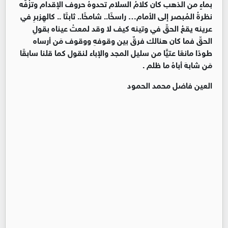
بماءٍ من الذهب كان كلامُ السلام تحدوهُ حروف الإقدام وتزُفّه
نظرةُ المُبصر إلى الأمام… راسخًا.. شامخًا.. ثابتًا .. كالهِزبرِ في
عرينه يقعُ الحقّ في وتينه كيف لا وقد لمعتْ عيناه بقولِ
الحقّ فما كان هنالك فرقٌ بين وقوفهِ ووقوف مَن أرساه
طودًا مانعًا عتيًّا من سليل المجد والإباء لنقول كما قلنا سابقًا
مَن شابهَ أباهُ ما ظلم .
العين فاضل محمد الحمود