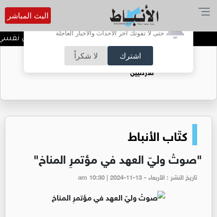
البث المباشر
أترغب في تفعيل الإشعارات؟
حتى لا تفوتك آخر الأحداث والأخبار العاجلة
الضحك وقت الأزمات.. خلل نفسي أم 
اشترك
لا شكراً
حقل الريشة حين يتحول الغاز إلى فرص عمل
للأردنيين
كتّاب الأنباط
"صوتُ وليّ العهد في مؤتمرِ المناخ"
تاريخ النشر : الأربعاء - am 10:30 | 2024-11-13