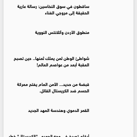
ساقطون في سوق النخاسين: رسالة عارية
الحقيقة إلى مروجي الفناء
منطوق الأردن وأتلانتس النووية
شواطئ الوطن لمن يملك ثمنها.. حين تصبح
العقبة أبعد من عواصم العالم!
قبضة من حديد... الأمن العام يفتح معركة
الحسم ضد الكريستال القاتل.
القمر الدموي وهندسة العهد الجديد
أرقام تصرخ في وجه الجميع.. "الكريستال" خطر