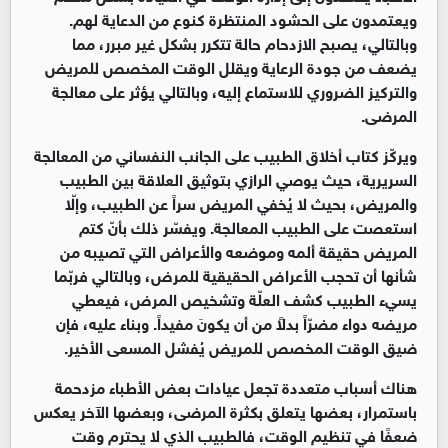
ويعتمدون على الحشود المنتظرة كنوع من الدعاية لهم.
وبالتالي، يصبح الازدحام حالة تتكرر بشكل غير مبرر، مما
يضعف من جودة الرعاية ويقلل الوقت المخصص للمريض
والتركيز الضروري للاستماع إليه، وبالتالي يؤثر على معالجة
المرضى.
ويركّز كتاب أخلاق الطبيب على الجانب النفساني من المعالجة
السريرية، حيث يوصي الرازي بتوثيق العلاقة بين الطبيب
والمريض، بحيث لا يُخفي المريض سراً عن الطبيب، وإلّا
استعصت على الطبيب المعالجة. ويفسّر ذلك بأنّ كتم
المريض حقيقة ألمه وموضعه والأعراض التي تصيبه من
شأنها أن تحجب الأعراض الحقيقية للمرض، وبالتالي فربّما
يسيء الطبيب كشف العلّة وتشخيص المرض، فيعطي
مريضه دواء مضرّاً بدلاً من أن يكونَ مفيداً. وبناء عليه، فإن
ضيق الوقت المخصص للمريض يُفشل المسعى الأخير.
هناك أسباب متعددة تجعل عيادات بعض الأطباء مزدحمة
باستمرار، بعضها يتعلق بكثرة المرضى، وبعضها الآخر يعكس
ضعفًا في تنظيم الوقت، فالطبيب الذي لا يحترم وقت