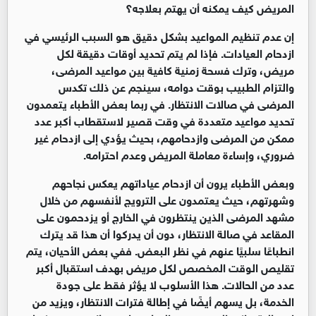
المريض كيف يمكنه أن يهتم بعلاجه؟
إن عدم تنظيم المواعيد بشكل دقيق هو السبب الرئيسي في
ازدحام العيادات. فإذا لم يتم تحديد أوقات دقيقة لكل
مريض، وترك فسحة زمنية كافية بين مواعيد المرضى،
والتزام الطبيب بوقت دوامه، سينجم عن ذلك تكدس
المرضى في صالات الانتظار. في ربما بعض الأطباء يتعمدون
تحديد مواعيد متعددة في وقت قصير لاستقطاب أكبر عدد
ممكن من المرضى وازدحامهم، بحيث يؤدي إلى ازدحام غير
ضروري، وإساءة معاملة المريض وعدم احترامه.
وبعض الأطباء يرون أن ازدحام عياداتهم يعكس نجاحهم
وشهرتهم، حيث يعتمدون على الترويج لأنفسهم من خلال
مشهد المرضى الذين ينتظرون في الخارج أو يزدحمون على
المقاعد في صالة الانتظار، دون أن يدركوا أن هذا قد يترك
انطباعًا سلبيًا عنهم في نظر البعض. ففي بعض الأحيان، يتم
تقليص الوقت المخصص لكل مريض بهدف استقبال أكبر
عدد من الحالات. هذا الأسلوب لا يؤثر فقط على جودة
الخدمة، بل يسهم أيضًا في إطالة فترات الانتظار، ويزيد من