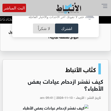
البث المباشر
أترغب في تفعيل الإشعارات؟
حتى لا تفوتك آخر الأحداث والأخبار العاجلة
كيف تحافظ على خصوصية محادثاتك مع 
اشترك
لا شكراً
فتيات يستغللنه لتحقيق مكاسب مادية.. هل تحول
الزواج لصفقة تجارية؟
كتّاب الأنباط
كيف نفسّر ازدحام عيادات بعض
الأطباء؟
تاريخ النشر : الأربعاء - am 09:41 | 2024-11-13