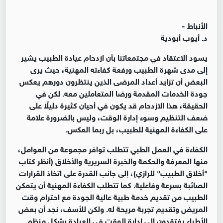
الأنباط -
د. أيوب أبودية
يسود الاعتقاد في مجتمعاتنا بأن ازدحام عيادة الطبيب يشير
إلى مدى شهرة الطبيب ورفعة كفاءته المهنية، حيث يرى
البعض أن تزايد أعداد المرضى الذين ينتظرون دورهم يعكس
جودة الخدمات المقدمة ورضا المتعاملين معه. لكن في
الحقيقة، هذا الازدحام قد يكون في أحيان كثيرة دليلًا على
ضعف التنظيم وسوء إدارة الوقت، وليس بالضرورة علامة
على الكفاءة المهنية للطبيب، بل ربما العكس.
الكفاءة في العمل الطبي تتطلب توافر مجموعة من العوامل،
منها المعرفة والحكمة والخبرة السريرية والأخلاق (أنظر كتاب
"أخلاق الطبيب" للرازي)، إلى جانب القدرة على اتخاذ القرارات
الصائبة بسرعة وفاعلية. كما تتطلب الكفاءة المهنية أن يتمكن
الطبيب من تقديم خدمة طبية عالية الجودة مع احترام وقت
المريض وتقديم تجربة مريحة له. ولكن للأسف، نجد أن بعض
الأطباء يفتقدون إلى إدارة الوقت في العيادة بشكل منظم