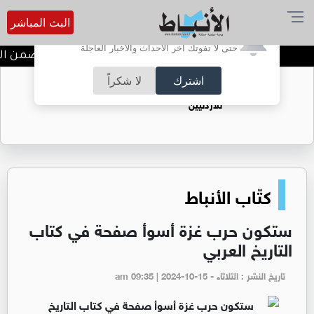
البث المباشر
أترغب في تفعيل الإشعارات؟
حتى لا تفوتك آخر الأحداث والأخبار العاجلة
ندوة تعاين التراث الأردني ضمن الب
اشترك
لا شكراً
حقل الريشة حين يتحول الغاز إلى فرص عمل
للأردنيين
كتّاب الأنباط
ستكون حرب غزة أسوأ صفحة في كتاب
التاريخ العربي
تاريخ النشر : الثلاثاء - am 09:35 | 2024-10-15