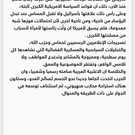
منذ الان، ذلك أن قواعد السياسة الامريكية الكبرى ثابته،
وعلى رأس ذلك علاقتها بأسرائيل ولا تقبل المساس عند تبدل
الرؤساء من ناحية، ومن ناحية أخرى لأن احتمالات فوزها شبه
معدومة، فلم يسبق لأمريكا ان ولَّت رئاستها لأمرأة لأسباب
من مصلحتها الكبرى .
تصريحات الإعلاميين الرسميين لحماس وحزب الله،
والتحليلات السياسية والعسكرية الفضائية التي نشاهدها كل
يوم سطحية، وممزوجة بالمشاعر وتدغدغ العواطف. ولا
تلامس الواقع، وتفتقر للموضوعية والعمق.
والخلاصة ان الاغلبية العربية صامته رسميا وشعبيا، وان
الحرب اتخذت اتجاها جديدا نحو الحسم لصالح العدو، وستكون
هناك استراحة محارب صهيوني، ثم استئناف توسعه في
الجوار على ذات الطريقه والمنوال.