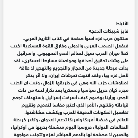
الأنباط -
فايز شبيكات الدعجه
ستكون حرب غزه اسوأ صفحة في كتاب التاريخ العربي.
فبفعل الصمت العربي والدولي وفارق القوة العسكرية اخذت
كفة ميزان الحرب تميل لصالح العدو الصهيوني. واسرائيل
على وشك تحقيق أهدافها ومواصلة مسارها العسكري، لقد
بدأت مرحلة جديدة من المجازر والتجويع والتهجير لا طاقة
لأهل غزه بها، ولقد انتهت تحرشات إيران، ولا أثر يذكر
لمناوشات حزب الله وهي في طريقها للزوال، وثبت ان الحزب
مجرد كيان هزيل سياسيا وعسكريا بعد تكرار لدغه من ذات
الجحر، ورأينا بوضوح كيف أسرفت إسرائيل باستهداف تجمع
قياداته وقتلهم، الأمر الذي اعتبر مقاسا لتعميم وتقييم
تفاصيل المكونات الدقيقة للحزب ويكشف هشاشتها.
العالم في قبضة أمريكا وامريكا تدعم العدوان، وتغير خريطة
التحالفات الدولية، فروسيا اليوم منشغلة بحربها في أوكرانيا،
والصين لا مصلحة لها بالدعم المباشر لغزه وتتجنب مواجهة