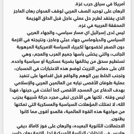
أمريكا في سياق حرب غزة.
الرهان على توحيد الصف العربي لوقف العدوان رهان العاجز
الذي يفتقد لطرح حل عملي عاجل قبل الحاق الهزيمة
المحققة العربيه في غزه.
ليس لدى إسرائيل اي مسار سياسي، والجهاد العربي
السياسي والدبلوماسي جهاد عبثي وعاجز، ونتيجته في الازمة
دون الصفر لخضوعها لكبرياء السياسة الامريكية المرهوبة
الجانب، والتي يخشى بأسها جميع العرب والعجم، وهي
تستطيع سحق من يخالفها بضربة عسكرية او سياسية واحده.
كان على حماس التريث لوضع هذه الاعتبارات في الحسبان،
وتجنب الخلط بين الوهم والواقع قبل اقدامها على تنفيذ
عملية طوفان الأقصى نيابه عن العالمين العربي والإسلامي
بهدف الدفاع عن المسجد الأقصى كما أعلنت في حينها، فهذا
ليس وقته . لكنها هي الأخرى تبقى مجرد حركة شبيهة بحزب
الله، لا تمتلك المؤهلات السياسية والعسكرية التي تمكنها
من مواجهة هذه القوة العالمية، فالعدو أقوى مما كانوا
يظنون.
الاحتمالات الثانوية البعيده، والرهان على فوز كامالا ديفي
هاريس في انتخابات الرئاسة الأميركية لحل الازمة رهان خاسر