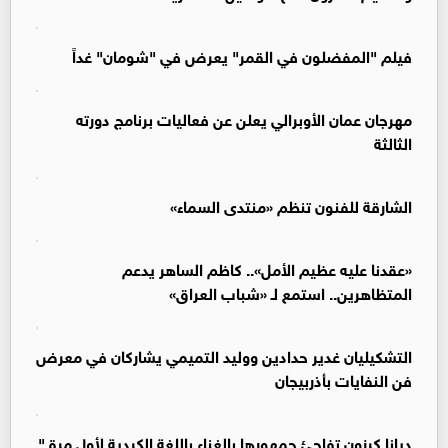
فيلم "المفضلون في القمر" يعرض في "شومان" غداً
مهرجان عمان الأوبرالي يعلن عن فعاليات برنامج دورته
الثالثة
الشارقة للفنون تنظم «منتدى السماء»
«عقدنا عليه عظيم الأمل».. كاظم الساهر يدعم
المتظاهرين.. استمع لـ «شباب العراق»
التشكيليان غدير حدادين ووليد التميمي يشاركان في معرض
فن النفايات بأذربيجان
ديانا كرزون تفاجئ جمهورها بالغناء باللغة الكردية لأول مرة "