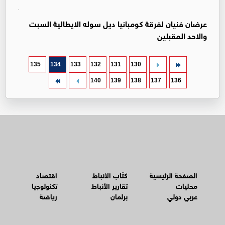
عرضان فنيان لفرقة كومبانيا ديل سوله الايطالية السبت
والاحد المقبلين
135
134
133
132
131
130
140
139
138
137
136
الصفحة الرئيسية
كتّاب الأنباط
اقتصاد
محليات
تقارير الأنباط
تكنولوجيا
عربي دولي
برلمان
رياضة