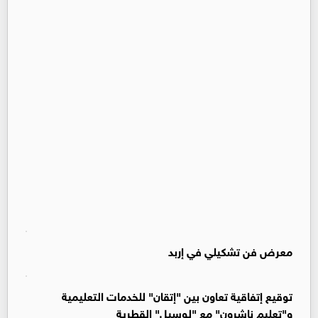
معرض فن تشكيلي في إربد
توقيع إتفاقية تعاون بين "إتقان" للخدمات التعليمية
و"تعليم ناشرون" مع "لوسيل" القطرية