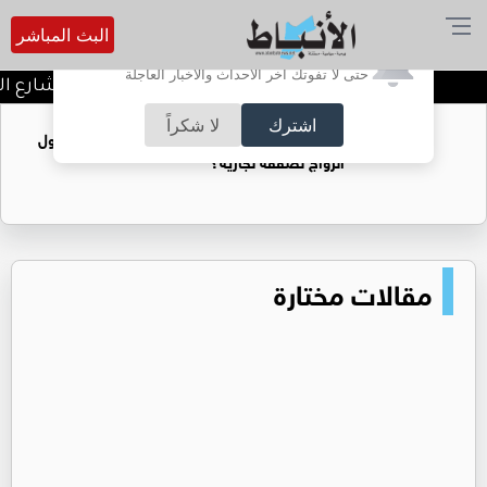
البث المباشر
أترغب في تفعيل الإشعارات؟
حتى لا تفوتك آخر الأحداث والأخبار العاجلة
توقيف شبكات دعارة في شارع الح
اشترك
لا شكراً
فتيات يستغللنه لتحقيق مكاسب مادية.. هل تحول
الزواج لصفقة تجارية؟
مقالات مختارة