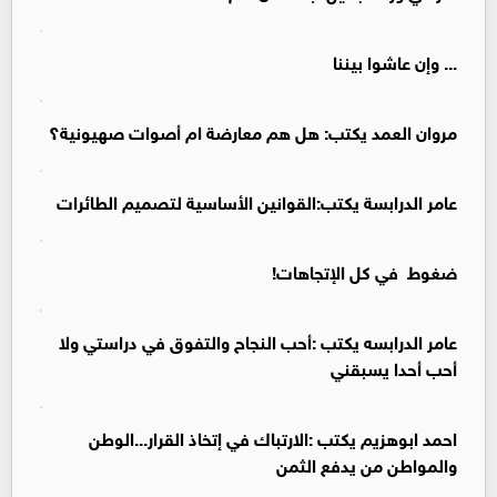
... وإن عاشوا بيننا
مروان العمد يكتب: هل هم معارضة ام أصوات صهيونية؟
عامر الدرابسة يكتب:القوانين الأساسية لتصميم الطائرات
ضغوط في كل الإتجاهات!
عامر الدرابسه يكتب :أحب النجاح والتفوق في دراستي ولا
أحب أحدا يسبقني
احمد ابوهزيم يكتب :الارتباك في إتخاذ القرار...الوطن
والمواطن من يدفع الثمن