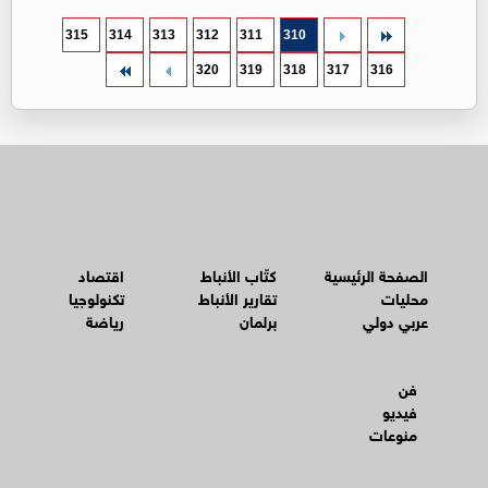
315
314
313
312
311
310
320
319
318
317
316
الصفحة الرئيسية
كتّاب الأنباط
اقتصاد
محليات
تقارير الأنباط
تكنولوجيا
عربي دولي
برلمان
رياضة
فن
فيديو
منوعات