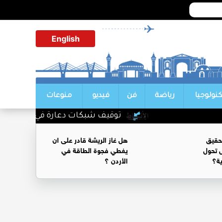
English
كنولوجيا
رياضة
فن
فيديو
منوعات
توقيف شبكات دعارة في شارع الحمر
حقيق
هل غاز الريشة قادر على ان
 تحول
يغطي فجوة الطاقة في
ية؟
الأردن ؟