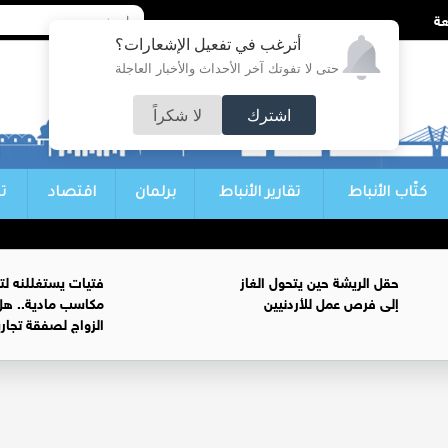
أترغب في تفعيل الإشعارات؟
حتى لا تفوتك آخر الأحداث والأخبار العاجلة
اشترك
لا شكراً
كتّاب الأنباط
تقارير الأنباط
برلمان
اقتصاد
ت
حقل الريشة حين يتحول الغاز
فتيات يستغللنه لت
إلى فرص عمل للأردنيين
مكاسب مادية.. هل
الزواج لصفقة تجار