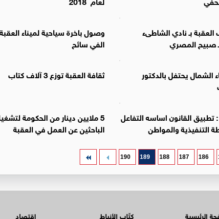
صحفي
لعام 2018
 العقبة بـ نادي الشاطىء
وصول باخرة سياحية لميناء العقبة
ـ صبيح المصري
الفي سائح
اء الشمال يحتفل بالدكتور
ثقافة العقبة توزع 3 آلاف كتاب
: تطبيق القانون اساسه التفاعل
5 ملايين دينار من الحكومة لتشغي
ة التنفيذية والمواطن
الباحثين عن العمل في العقبة
190
189
188
187
186
ة الرئيسية
كتّاب الأنباط
اقتصاد