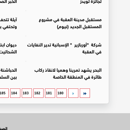
لجائزة لويدز
الخبر ال
مستقبل مدينة العقبة في مشروع
آيلة تتحف
المستقبل الجديد (نيوم)
وتحتفي ب
شركة "أوربازير " الإسبانية تدير النفايات
ديوان ابن
في العقبة
الشحاتيت
البحر يشهد تمرينا وهميا لانقاذ ركاب
الحباشنة 
طائرة في المنطقة الخاصة
بين السلط
185
184
183
182
181
180
الصفح