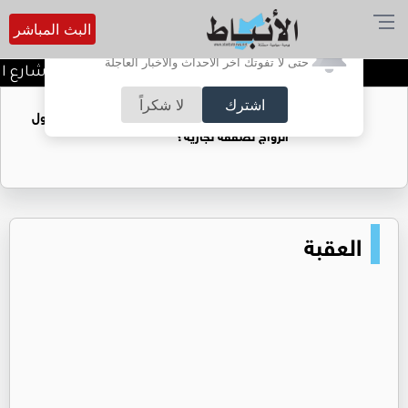
البث المباشر
أترغب في تفعيل الإشعارات؟
حتى لا تفوتك آخر الأحداث والأخبار العاجلة
توقيف شبكات دعارة في شارع الح
اشترك
لا شكراً
فتيات يستغللنه لتحقيق مكاسب مادية.. هل تحول
الزواج لصفقة تجارية؟
العقبة