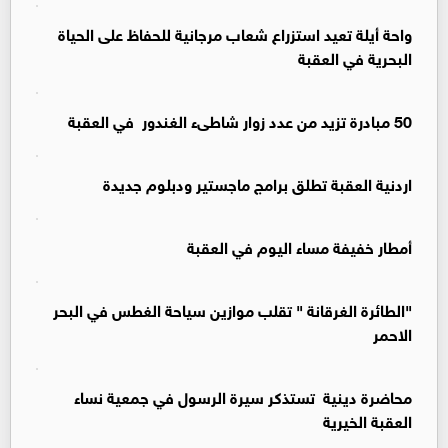
واحة أيلة تعيد استزراع شعاب مرجانية للحفاظ على الحياة
البحرية في العقبة
50 مبادرة تزيد من عدد زوار شاطىء الغندور في العقبة
اردنية العقبة تطلق برامج ماجستير ودبلوم جديدة
أمطار خفيفة مساء اليوم في العقبة
"الطائرة الغرقانة " تقلب موازين سياحة الغطس في البحر
الاحمر
محاضرة دينية تستذكر سيرة الرسول في جمعية نساء
العقبة الخيرية