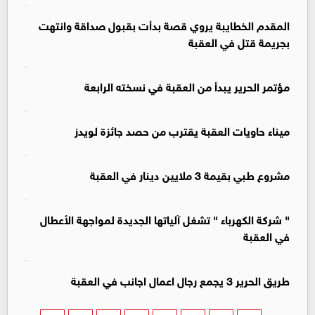
المقدم الخطايبة يروي قصة بدأت بقبول صداقة وانتهت
بجريمة قتل في العقبة
مؤتمر الحرير يبدأ من العقبة في نسخته الرابعة
ميناء حاويات العقبة يقترب من حصد جائزة لويدز
مشروع طبي بقيمة 3 ملايين دينار في العقبة
" شركة الكهرباء " تشغل آلياتها الجديدة لمواجهة الأعطال
في العقبة
طريق الحرير 3 يجمع رجال اعمال اجانب في العقبة