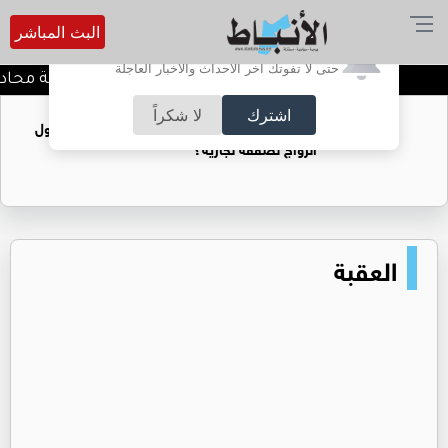
البث المباشر
أترغب في تفعيل الإشعارات؟
حتى لا تفوتك آخر الأحداث والأخبار العاجلة
كيف تحافظ على خصوصية محادثاتك
اشترك
لا شكراً
فتيات يستغللنه لتحقيق مكاسب مادية.. هل تحول
الزواج لصفقة تجارية؟
العقبة