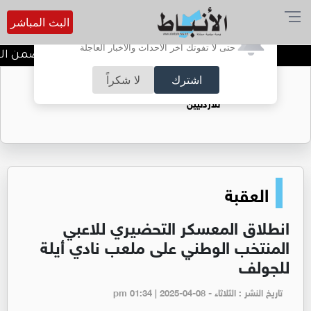
البث المباشر
أترغب في تفعيل الإشعارات؟
حتى لا تفوتك آخر الأحداث والأخبار العاجلة
ندوة تعاين التراث الأردني ضمن البر
اشترك
لا شكراً
حقل الريشة حين يتحول الغاز إلى فرص عمل
للأردنيين
العقبة
انطلاق المعسكر التحضيري للاعبي
المنتخب الوطني على ملعب نادي أيلة
للجولف
تاريخ النشر : الثلاثاء - pm 01:34 | 2025-04-08