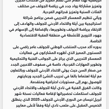
وتعزيز مشاركة رواد جدد في رياضة الجولف من مختلف
الفئات السنية وتعزيز قدراتهم الفردية.
ويأتي تنظيم المعسكر التدريبي ضمن برنامج شراكة
استراتيجية بين أيلة والاتحاد الأردني للجولف والهادف إلى
الارتقاء برياضة الجولف وتطويرها، بالإضافة إلى الإسهام في
جهود الترويج للأنشطة في منطقة العقبة الاقتصادية
الخاصة.
بدوره أكد مدرب المنتخب الوطني للجولف عامر راضي على
المستوى المميز الذي أظهره المشاركون في فعاليات
المعسكر التدريبي الذي يركز على الجوانب الفنية والتحكيمية
وتطوير المهارات الفردية، خاصة في صفوف اللاعبين الجدد
من صغار السن حيث يولي الاتحاد الأردني للجولف وبالتعاون
مع أيلة اهتماما بالغا في تدريب النشئ الجديد ورعايتهم
للوصول بهم إلى مستويات احترافية ومتقدمة.
وكانت الفرق الفنية في نادي أيلة للجولف والاتحاد الأردني
للجولف استكملت تحضيراتها لإقامة فعاليات نسخة شهر
أبريل/نيسان من الدوري الأردني للجولف 2025 الذي ينطلق
الخميس المقبل على ملعب نادي أيلة وفقاً لأعلى معايير