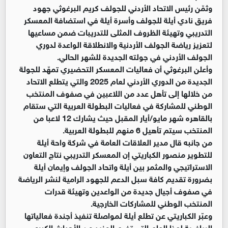
وثمّن رئيس الاتحاد الأردني للجولف كريم البرغوثي جهود
فريق نادي أيلة للجولف وأسرة أيلة في استضافة المعسكر
التدريبي وتهيئة الظروف المثلى للتدريبات ضمن مساعيها
لتعزيز رياضة الجولف الأردنية والانطلاقة الواعدة لدوري
الجولف الأردني في جولته الجديدة للشهر الحالي.
وأعلن البرغوثي أن فعاليات المعسكر التحضيري تمهّد للجولة
الجديدة من الدوري الأردني لعام 2025 والتي يتطلع الاتحاد
من خلالها إلى تأهل عدد من اللاعبين في صفوف المنتخب
الوطني للمشاركة في فعاليات البطولة العربية التي ستقام
بالقاهره شهر مايو/أيار المقبل حيث يشارك 12 لاعبا من
المنتخب سيتم تأهيل 6 منهم للبطولة العربية.
من جانبه قال مدير العلاقات العامة في شركة واحة أيلة
للتطوير منصور الكباريتي إن المعسكر التدريبي نتاج التعاون
الاستراتيجي والمثمر بين أيلة واتحاد الجولف وإيمان أيلة
بضرورة تقديم كافة سبل الدعم للجهود الرامية لنشر الرياضة
في صفوف أجيال جديدة من الواعدين وتهيئة قدرات
المنتخب الوطني للمشاركات الخارجية.
وعبّر الكباريتي عن تطلع أيلة لمواصلة تنفيذ أجندة فعالياتها
الرياضية لهذا العام التي تضم المزيد من الأحداث الكبرى