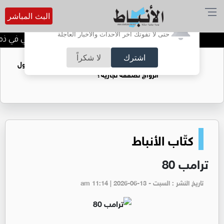
البث المباشر
أترغب في تفعيل الإشعارات؟
حتى لا تفوتك آخر الأحداث والأخبار العاجلة
الحاجة خالدة محمود الكرمي في ذمة ا
اشترك
لا شكراً
فتيات يستغللنه لتحقيق مكاسب مادية.. هل تحول
الزواج لصفقة تجارية؟
كتّاب الأنباط
ترامب 80
تاريخ النشر : السبت - am 11:14 | 2026-06-13