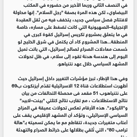
في النصف الثاني وربما الأخير من حضوره في المكتب
البيضاوي، لكن هذه المرة بصفة "رجل السلام". إنها محاولة
لافتتاح فصل سياسي جديد، يتخفف فيه من ثقل العقيدة
الإنجيلية–الصهيونية التي كانت تضغط على مساره، خاصة
في ما يتعلق بمشروع تكريس إسرائيل كقوة كبرى في
المنطقة...هذا المشروع كاد أن يكتمل في شرق الخليج لو
حُسمت معادلات الصراع لصالح إسرائيل، التي باتت تميل
اليوم إلى هندسة هدنة تقود إلى سلام، في ظل تحولات
المشهد السياسي خلال عهد نتنياهو.
وفي هذا الإطار، تبرز مؤشرات التغيير داخل إسرائيل حيث
أظهرت استطلاعات قناة 12 الاسرائيلية تقدّم أيزنكوت ب69
على نتنياهوب 51 مقعد فى محصلة التحالفات من بيان
نتائج الاستطلاعات ، مع تقارب نتائج كتلتي "بينت–لابيد"
و"الليكود". هذه الأرقام تعكس تحولات عميقة في المزاج
السياسي الإسرائيلي، وتؤكد أن المشهد الإقليمي يقف على
أعتاب متغيرات جديدة، تتقاطع مع ما يمكن تسميته بـ"هالة
ترامب 80"، التي تُلقي بظلالها على خرائط الصراع والتهدئة
معًا.