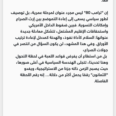
إن "ترامب 80" ليس مجرد عنوان لمرحلة عمرية، بل توصيف
لطور سياسي يسعى إلى إعادة التموضع بين إرث الصراع
وإمكانات التسوية. فبين ضغوط الداخل الأمريكي
واستحقاقات الإقليم المشتعل، تتشكل معادلة جديدة
عنوانها: السلام كأداة نفوذ، والهدنة كمدخل لإعادة ترتيب
الأوراق. وفي هذا المشهد، لن يكون السؤال من انتصر في
جولات الصراع،
بل من استطاع أن يفرض قواعد اللعبة في لحظة التحول.
وهنا تحديدًا، تتجلى الهندسة السياسية في أعلى صورها،
حيث يصبح الزمن ذاته جزءًا من الاستراتيجية، ويغدو
"الثمانون" رقمًا يحمل أكثر من دلالة… إنه رقم اللحظة
الفاصلة.