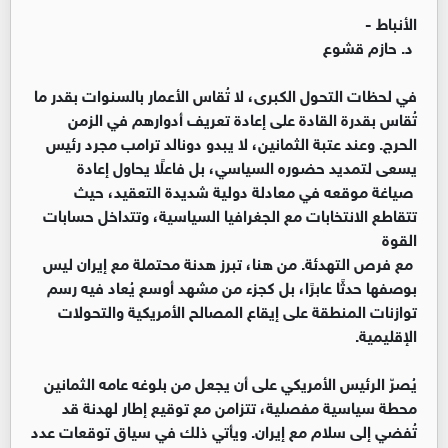
الأنباط -
د. حازم قشوع
في لحظات التحول الكبرى، لا تُقاس الأعمار بالسنوات بقدر ما
تُقاس بقدرة القادة على إعادة تعريف أدوارهم في الزمن
الحرج. وعند عتبة الثمانين، لا يبدو دونالد ترامب مجرد رئيس
يسعى لتمديد حضوره السياسي، بل فاعلًا يحاول إعادة
صياغة موقعه في معادلة دولية شديدة التعقيد، حيث
تتقاطع الانتخابات مع الجغرافيا السياسية، وتتداخل حسابات
القوة
مع فرص التهدئة. من هنا، تبرز هدنة محتملة مع إيران ليس
بوصفها حدثًا عابرًا، بل كجزء من مشهد أوسع يُعاد فيه رسم
توازنات المنطقة على إيقاع المصالح الأمريكية والتحولات
الإقليمية.
يُصرّ الرئيس الأمريكي على أن يجعل من بلوغه عامه الثمانين
محطة سياسية مفصلية، تتزامن مع توقيع إطار لهدنة قد
تُفضي إلى سلام مع إيران. ويأتي ذلك في سياق توقعات عدد