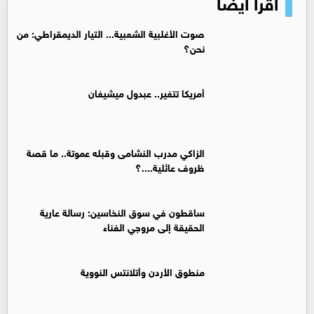
اقرأ أيضا
صوت الأغلبية الشعبية... التيار الديمقراطي: من
نحن؟
أمريكا تتغير.. عبدول ميشيغان
الزاكي مدرب النشامى وقبله عموتة.. ما قصة
ظروف عائلية....؟
ساقطون في سوق النخاسين: رسالة عارية
الحقيقة إلى مروجي الفناء
منطوق الأردن وأتلانتس النووية