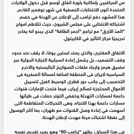
من المراقبين بإمكانية بلورة اتفاق أوسع قبل دخول الولايات
المتحدة أتون الانتخابات النصفية في شهر نوفمبر القادم.
هذا المشهد دفع ترامب إلى الإعلان عن الهدنة في خضم
اشتباكه الانتخابي على مجلس الشيوخ، حيث تتلاطم أمواج
"المدّ الأزرق" مع تراجع "أحمر الطاقة" الذي يبدو أنه يغادر
تدريجيًا مركز التأثير في الكابيتول.
الاتفاق المقترح، والذي يمتد لستين يومًا، لا يقف عند حدود
وقف التصعيد، بل يشمل إعادة انسيابية التجارة الدولية عبر
مضيق هرمز وارجاء ملفات الصواريخ الباليستيه والاذرع
السياسيه لايران فى المنطقه اضافه لمسالة الصفريه فى
التخصيب إلى جانب دور قطري كوسيط كفيل لتسييل
الأموال المحتجزة لصالح إيران، فيما فتحت الإمارات قنوات
داعمة لمسارات التهدئة وخفض التوتر حملت فى طياتها
مسارات داعمة بهذا الاتجاه. وهى التحركات المتقاطعة التى
أسهمت في إعادة وصل القنوات مع طهران، بما أتاح الوصول
إلى نقطة اشتباك مرنة مهدت لإعلان الهدنة.
في هذا السياق، يظهر "ترامب 80" وهو يعيد تقديم نفسه