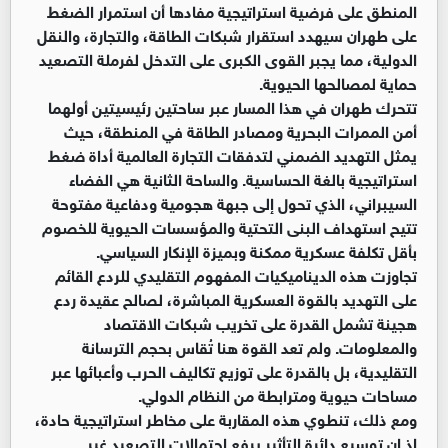
المنطق على فرضية استراتيجية مفادها أن استمرار الضغط
على طهران سيهدد استقرار شبكات الطاقة، والتجارة، والنقل
الدولية، مما يجبر القوى الكبرى على التدخل لفرملة التصعيد
حماية لمصالحها الحيوية.
تتحرك طهران في هذا المسار عبر ساحتين رئيسيتين أولهما
أمن الممرات البحرية ومصادر الطاقة في المنطقة، حيث
يمثل التهديد الضمني لتدفقات التجارة العالمية أداة ضغط
استراتيجية بالغة الحساسية. والساحة الثانية هي الفضاء
السيبراني، الذي تحول إلى جبهة هجومية ودفاعية مفتوحة
تتيح استهداف البنى التحتية والمؤسسات الحيوية للخصوم
بأقل تكلفة عسكرية ممكنة وبميزة الإنكار السياسي.
تجاوزت هذه الديناميكيات المفهوم التقليدي للردع القائم
على التهديد بالقوة العسكرية المباشرة، لصالح عقيدة ردع
هجينة تشمل القدرة على تخريب شبكات الاقتصاد
والمعلومات. ولم تعد القوة هنا تُقاس بحجم الترسانة
التقليدية، بل بالقدرة على توزيع تكاليف الحرب وأعبائها عبر
مساحات حيوية ومترابطة من النظام الدولي.
ومع ذلك، تنطوي هذه المقاربة على مخاطر استراتيجية حادة،
إذ إن توسيع دائرة التأثير يرفع احتمالات التصعيد غير