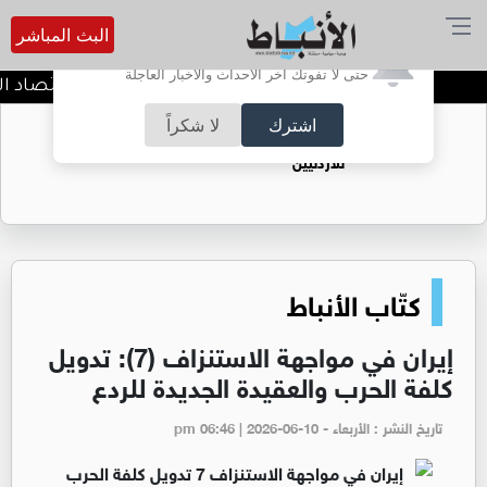
البث المباشر
أترغب في تفعيل الإشعارات؟
حتى لا تفوتك آخر الأحداث والأخبار العاجلة
وزير المياه والري ووزير الاقتصاد ا
اشترك
لا شكراً
حقل الريشة حين يتحول الغاز إلى فرص عمل
للأردنيين
كتّاب الأنباط
إيران في مواجهة الاستنزاف (7): تدويل
كلفة الحرب والعقيدة الجديدة للردع
تاريخ النشر : الأربعاء - pm 06:46 | 2026-06-10