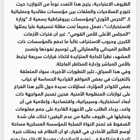
الظروف الاعتيادية، يتيح هذا التعدد نوعاً من التوازن؛ حيث
تتوزع الصلاحيات والملفات بين مؤسسات عقائدية وعملياتية
كـ "الحرس الثوري"ومؤسسات بيروقراطية رسمية كـ "وزارة
الاستخبارات"، تعمل جميعاً تحت مظلة تنسيقية عليا يمثلها
"المجلس الأعلى للأمن القومي". غير أن فترات الأزمات
الكبرى وحروب الاستنزاف غالباً ما تدفع بالمؤسسات ذات
الطابع الميداني والعملياتي إلى توسيع نفوذها وتصدر
المشهد، نظراً للحاجة المتزايدة لاتخاذ قرارات سريعة ترتبط
بالأمن المباشر وإدارة المخاطر العاجلة.
وفي هذا السياق، تثير التطورات الأخيرة، سواء المتعلقة
بالتغيرات في بعض المواقع القيادية الحساسة أو غياب
بعض الكوادر المؤثرة، تساؤلات عديدة حول تأثير هذا الفراغ
على توازنات المنظومة الأمنية. فحين تصبح المواجهة ذات
أبعاد استخبارية، وسيبرانية، واقتصادية، وإعلامية في آن
واحد، يزداد الطلب على الأجهزة القادرة على جمع معلومات
وتحليلها في ظروف عالية من عدم اليقين؛ لذلك فأن شدة
الضغوط قد تمنح النواة الصلبة للمؤسسة العسكرية مساحة
أوسع للتأثير الأحادي في القرار، او أن النظام قد يمتلك خبرة
تاريخية متراكمة في توزيع الصلاحيات وضبط الإيقاع بما يمنع