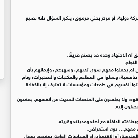
كة دولية، أو مركز بحثي مرموق، يتكرر السؤال ذاته بصيغ
 أن الاجتهاد وحده قد يصنع طريقًا.
نجاح.
ين لم يحملوا معهم سوى تعبهم، وسهرهم، وإيمانهم بأن
تنافسية، وعملوا في المطاعم والمكتبات والمختبرات، ونام
توا أنفسهم في جامعات ومؤسسات لا تعترف إلا بالكفاءة.
 حققوه، ولا يجلسون على المنصات للحديث عن أنفسهم. يمضون
صلون إليه.
وبعلاقته الدافئة مع أهله ومدينته وقريته.
ردن معهم… دون استعراض.
لهندسة، أو الاقتصاد، أو السياسات العامة. بعضهم يعمل