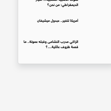
الديمقراطي: من نحن؟
أمريكا تتغير.. عبدول ميشيغان
الزاكي مدرب النشامى وقبله عموتة.. ما
قصة ظروف عائلية....؟