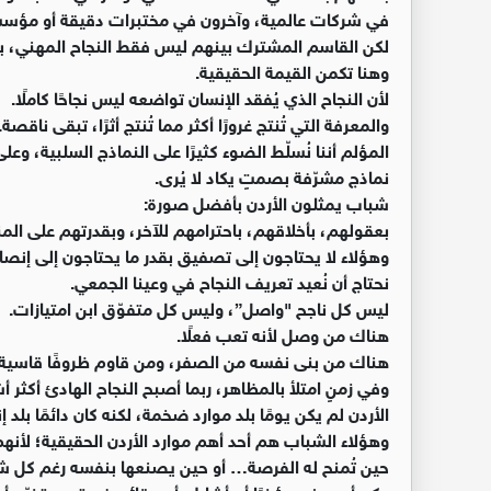
في شركات عالمية، وآخرون في مختبرات دقيقة أو مؤسس
لكن القاسم المشترك بينهم ليس فقط النجاح المهني، بل 
وهنا تكمن القيمة الحقيقية.
لأن النجاح الذي يُفقد الإنسان تواضعه ليس نجاحًا كاملًا.
والمعرفة التي تُنتج غرورًا أكثر مما تُنتج أثرًا، تبقى ناقصة.
المؤلم أننا نُسلّط الضوء كثيرًا على النماذج السلبية، وع
نماذج مشرّفة بصمتٍ يكاد لا يُرى.
شباب يمثلون الأردن بأفضل صورة:
بعقولهم، بأخلاقهم، باحترامهم للآخر، وبقدرتهم على ال
وهؤلاء لا يحتاجون إلى تصفيق بقدر ما يحتاجون إلى إنص
نحتاج أن نُعيد تعريف النجاح في وعينا الجمعي.
ليس كل ناجح "واصل”، وليس كل متفوّق ابن امتيازات.
هناك من وصل لأنه تعب فعلًا.
هناك من بنى نفسه من الصفر، ومن قاوم ظروفًا قاسية لا
وفي زمنٍ امتلأ بالمظاهر، ربما أصبح النجاح الهادئ أكثر أشكا
الأردن لم يكن يومًا بلد موارد ضخمة، لكنه كان دائمًا بلد إ
وهؤلاء الشباب هم أحد أهم موارد الأردن الحقيقية؛ لأنهم 
حين تُمنح له الفرصة… أو حين يصنعها بنفسه رغم كل ش
وكم أسعدني مؤخرًا أن أشارك أصدقائي فرحتهم بتخرّج