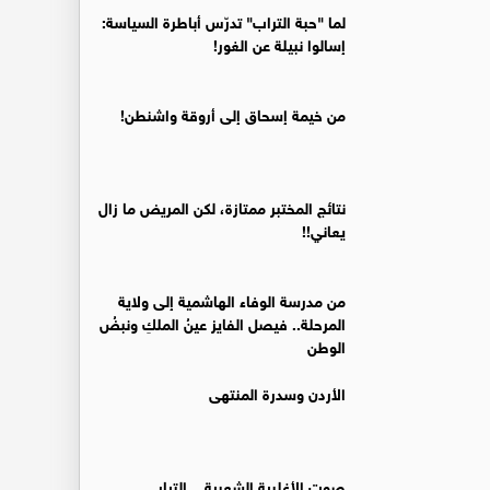
لما "حبة التراب" تدرّس أباطرة السياسة:
إسالوا نبيلة عن الغور!
من خيمة إسحاق إلى أروقة واشنطن!
نتائج المختبر ممتازة، لكن المريض ما زال
يعاني!!
من مدرسة الوفاء الهاشمية إلى ولاية
المرحلة.. فيصل الفايز عينُ الملكِ ونبضُ
الوطن
الأردن وسدرة المنتهى
صوت الأغلبية الشعبية... التيار