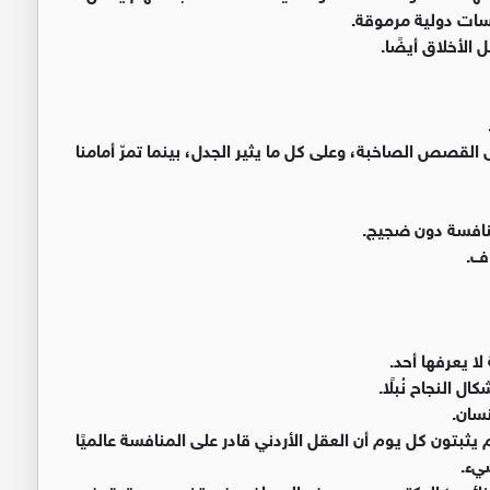
ات دولية مرموقة.
الأخلاق أيضًا.
لى القصص الصاخبة، وعلى كل ما يثير الجدل، بينما تمرّ أمامنا
منافسة دون ضجيج.
اف.
 يعرفها أحد.
ل النجاح نُبلًا.
نسان.
يثبتون كل يوم أن العقل الأردني قادر على المنافسة عالميًا
يء.
 أبنائهم؛ الدكتور عمر يوسف العساف، في تخصص دقيق في