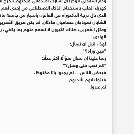
كهرباء القلب باستخدام الذكاء الاصطناعي من إحدى أهم 
الذي نال درجة الدكتوراه في القانون بامتياز من جامعة ماك
الشابان نموذجان عصاميان هادئان. لم يكن طريق العُمرين 
ومثل العُمرين، هناك كثيرون لا نسمع عنهم بما يكفي، ر
الهادئ.
لهذا، قبل أن نسأل:
"مين وراه؟"
ربما علينا أن نسأل سؤالًا أكثر عدلًا:
"كم تعب حتى وصل؟"
فبعض الناس… لم يجدوا بابًا مفتوحًا،
فبنوا بابهم بأيديهم…
ثم عبروا.