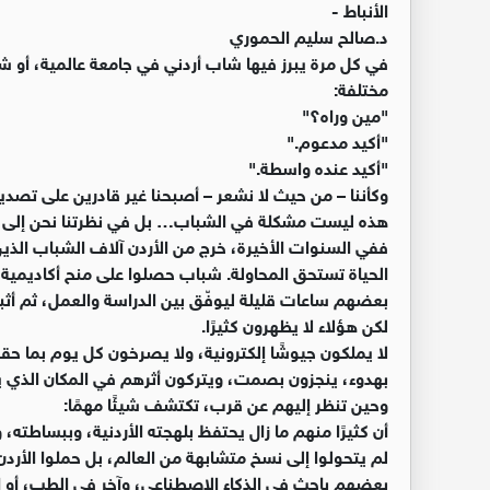
الأنباط -
د.صالح سليم الحموري
في كل مرة يبرز فيها شاب أردني في جامعة عالمية، أو شر
مختلفة:
"مين وراه؟"
"أكيد مدعوم."
"أكيد عنده واسطة."
وكأننا – من حيث لا نشعر – أصبحنا غير قادرين على تصديق
هذه ليست مشكلة في الشباب… بل في نظرتنا نحن إلى ال
ففي السنوات الأخيرة، خرج من الأردن آلاف الشباب الذ
الحياة تستحق المحاولة. شباب حصلوا على منح أكاديمية 
بعضهم ساعات قليلة ليوفّق بين الدراسة والعمل، ثم أثب
لكن هؤلاء لا يظهرون كثيرًا.
لا يملكون جيوشًا إلكترونية، ولا يصرخون كل يوم بما
بهدوء، ينجزون بصمت، ويتركون أثرهم في المكان الذي ي
وحين تنظر إليهم عن قرب، تكتشف شيئًا مهمًا:
أن كثيرًا منهم ما زال يحتفظ بلهجته الأردنية، وببساطته، 
لم يتحولوا إلى نسخ متشابهة من العالم، بل حملوا الأ
بعضهم باحث في الذكاء الاصطناعي، وآخر في الطب، أو ا