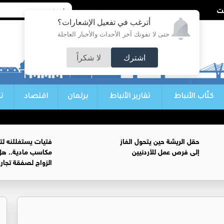
أترغب في تفعيل الإشعارات؟
حتى لا تفوتك آخر الأحداث والأخبار العاجلة
اشترك
لا شكراً
كتّاب الأنباط
تقارير الأنباط
برلمان
اقتصاد
ت
حقل الريشة حين يتحول الغاز
فتيات يستغللنه لت
إلى فرص عمل للأردنيين
مكاسب مادية.. هل
الزواج لصفقة تجار