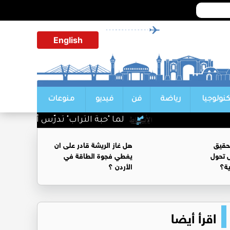
English
كنولوجيا
رياضة
فن
فيديو
منوعات
لما "حبة التراب" تدرّس أباطرة السياسة:
حقيق
هل غاز الريشة قادر على ان
 تحول
يغطي فجوة الطاقة في
ية؟
الأردن ؟
اقرأ أيضا