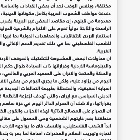
مختلفة، وبنفس الوقت نجد أن بعض القيادات والساسة ي
دغدغة عواطف الشعوب العربية بكامل مكوناتها الدينية،
معدومة من قبلهم، إن مقاصد البعض غير البريئة بضرب م
الراسخة والثابتة دولياً تقوم على الالتزام بالشرعية الدولي
استثمار الاردن للاتفاقيات والمعاهدات الدولية بما فيها
للشعب الفلسطيني بما في ذلك تقديم الدعم الإغاثي وا
الغربية.
ان محاولات البعض المشبوهة للتشكيك بالموقف الأردني ي
والدبلوماسة الاردنية وقراراتها ذات السيادة طوال حكم ا
والحنكة والحكمة والاتزان على الصعيد العربي والعالمي، فا
اليوم من يزاود عليه، ولكن ما يجري اليوم من بعض الافو
اسبابه الحقيقية، والمتمثلة بطبيعة التحالفات الجديدة 
الديني السياسي مع ايران، والتي تهدف لزعزعة الانظمة ف
بقراراتها، ولا شك أن الصراع الدائر اليوم في غزة ساهم
ان الصراع على المصالح الذاتية لهذه الاحزاب والقوى ا
منطقتنا بقدر غايتهم الشخصية وهي الحصول على مقاليد ا
ابداً الشعب الفلسطيني، وللاسف فان ما يواجهه الاردن 
لتجارة وتهريب السلاح والمخدرات، اضافة لما يمر به بل
للانقلاب على الوطن والشعب، وجميعها ظروف ومحاولات