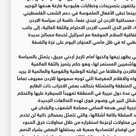
كتفون بتصريحات وخطابات هليودية فارغة هدفها الوحيد
 بينما تبقى الأفعال الملموسة في دعم الشعب الفلسطيني
صداقية الاردن لن تجدي نفعاً، خاصة أن سياسة الاردن
ة، الأمر الذي أكسب الاردن الاحترام والثقة العالية، إلى جانب
 اتفاقية السلام الموقعة مع اسرائيل لخدمة مصالح عديدة
لطبي له في ظل مآسي العدوان اليوم على غزة والضفة
ظهر زيفها وكذبها أمام تاريخ أردني عريق، يتمثل بالسياسة
لهاشميين المستمر لها، وهو حكم يتميز بالثقة العالمية
لاردن وانطلاقا من ثوابته الوطنية والقومية والعالمية لا يريد
اه والاقلام المغرضة التي توجه سمومها للاردن معروف تماماً
في المنطقة والمتمثلة بتحالف بعض الاحزاب ذات الطابع
ي عدة دول عربية في المنطقة تمهيداً للسيطرة عليها والتحكم
 بشكل كبير في وضوح قوي لهذه التحالفات الجديدة.
لخارجية ليس هدفه السامي مصلحة الشعوب والبلدان في
لسلطة بكافة أشكالها، والتي تتمثل بمصالح ذاتية لن تخدم
من محاولات لزعزعة استقراره من خلال محاولات خرق الحدود
دنا من اوضاع اقتصادية صعبة قد يستغلها البعض بشراء الذمم
 يجب مواجهتها من خلال تكاتف ووحدة وطنية نستطيع بها