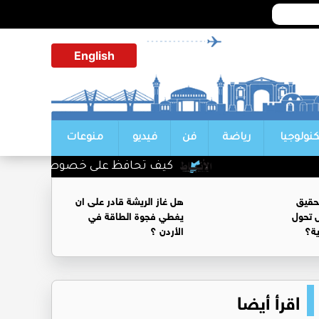
English
كنولوجيا
رياضة
فن
فيديو
منوعات
كيف تحافظ على خصوصية محادثاتك مع 
حقيق
هل غاز الريشة قادر على ان
 تحول
يغطي فجوة الطاقة في
ية؟
الأردن ؟
اقرأ أيضا