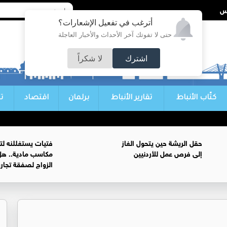
أترغب في تفعيل الإشعارات؟
حتى لا تفوتك آخر الأحداث والأخبار العاجلة
اشترك
لا شكراً
كتّاب الأنباط
تقارير الأنباط
برلمان
اقتصاد
ت
حقل الريشة حين يتحول الغاز
فتيات يستغللنه لت
إلى فرص عمل للأردنيين
مكاسب مادية.. هل
الزواج لصفقة تجار