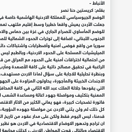
الأنباط -
بقلم: كريستين حنا نصر
الوضع الجيوسياسي للمملكة الاردنية الهاشمية خاصة في 
جعلت الأردن يعيش واقعا خطيرا وسط إقليم ملتهب تعصف
للوضع المأساوي للصراع الجاري في غزة بين حماس والاحت
الجنوب اللبناني، اضافة إلى توترات الحدود الشمالية للممل
سوريا من واقع فوضى أمنية وأضطرابات واشتباكات دائرة
الميليشيات المسلحة على الحدود الاردنية، وبالطبع ليس
من احتمالية اختراقات أمنية على الحدود مع العراق من ق
الراغبة في تحقيق مصالح ذاتية على كافة الأصعدة ومآر
وبنظرة تحليلية للاجابة على سؤال لماذا الاردن مسته
الاجندات الخبيثة والمأجورة، يحاولون المزاودة على الجه
التي يقودها جلالة الملك عبد الله الثاني في كافة المحا
المعنية بتكثيف ومواصلة جهود اغاثة ومساعدة الشعب ال
فاتورة تضحيات كبيرة، فهو يعاني الكثير من الاثار الاقت
كل ذلك لم ولن يثني الاردن عن مواصلة جهوده الدؤوبة، 
قدمنا، ليس اليوم فقط ولكن على مدار عقود من تاريخ الق
ان تراجع وتدهور الاوضاع الاقتصادية في الاردن هو نظي
الاقتصاد وبالتالي قوت المواطن الاردني، كذلك مجابهة 