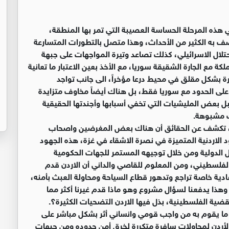
هذه المرحلة الحساسة العصيبة التي تمر بها المنطقة،
 به الكثير من الأحداث، وهذا متصل بالتطورات المتسارعة
لال الاسرائيلي، كذلك تصاعد وتيرة المواجهات على جبهة
كة مع الجارة الشقيقة سوريا، مع الأخذ بعين الاعتبار ما تعانية
 بشكل مقلق في محيط درعا مؤخراً، الى جانب تواجد
 على الحدود مع سوريا فقط، بل هناك أيضاً مخاوف متزايدة
بل بعض المليشيات التي تخفي أسبابها وأجندتها الحقيقية
ب مشبوهة.
دف، تكشف عن الحقائق أن هناك بعض المغرضين واصحاب
ود الاردنية المتميزة في نصرة الاشقاء في غزة، هذه الجهود
فل الدولية ومن خلال توجيهه المستمر للجهات الحكومية
فلسطيني، ومن المعلوم للقاصي والداني أن الاردن قدم
صادية خاصة تراجع وتدهور قطاع السياحة ومحاولة العبث بأمنه،
وهذا يدفعنا لسؤال مشروع وهو ماذا قدم غيرنا أكثر مما
ضية الفلسطينية، بذل فيها الاردن التضحيات الكثيرة؟.
ر ما يقوم به من واجب قومي وانساني أثر بشكل مباشر على
الأردن لمحاولات سافرة متكررة لخرق أمن حدوده ومن جبهات