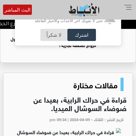
البث المباشر
أترغب في تفعيل الإشعارات؟
حتى لا تفوتك آخر الأحداث والأخبار العاجلة
توقيف شبكات دعارة في شارع الحمرا
اشترك
لا شكراً
فتيات يستغللنه لتحقيق مكاسب مادية.. هل تحول
الزواج لصفقة تجارية؟
مقالات مختارة
قراءة في حراك الرابية، بعيدا عن
ضوضاء السوشال الميديا.
تاريخ النشر : الثلاثاء - pm 09:34 | 2024-04-09