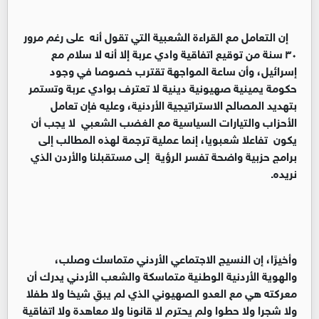
إن التعامل مع القراءة الشعبية التي تقول أنه على رغم مرور
٣٠ سنة من توقيع اتفاقية وادي عربة إلا أنه لا سلام مع
إسرائيل، وأن ساعة المواجهة تقترب خصوصا في وجود
حكومة يمينية صهيونية دينية لا تعترف بوادي عربة وتستمر
بتهديد المصالح الاستراتيجية الأردنية، وعليه فإن تعامل
الأحزاب والتيارات السياسية مع الغضب الشعبي لا يجب أن
يكون تفاعلا شعبويا، إنما عملية ترجمة لهذه المطالب إلى
برامج حزبية واضحة تفسر الرؤية إلى مستقبلنا والأردن الذي
نريده.
وأخيرًا، إن النسيج الاجتماعي الأردني متماسك وصلب،
والهوية الأردنية الوطنية متماسكة والشعب الأردني يدرك أن
معركته هي مع العدو الصهيوني الذي لم يبقِ شيخا ولا طفلا
ولا شجرا ولا حطوا ولم يحترم لا قانونا ولا معاهدة ولا اتفاقية