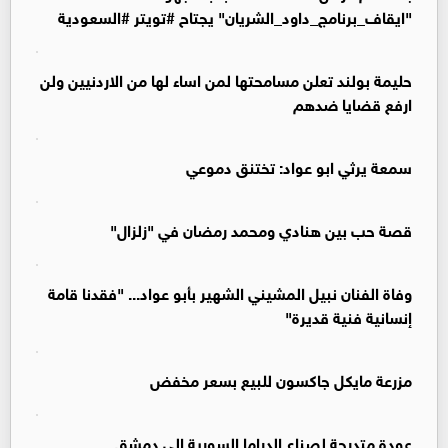
"ايقاف_برنامج_داود_الشريان" يجتاح #تويتر #السعودية
حليمة بولند تعلن مسامحتها لمن اساء لها من الاردنيين ولن
ارفع قضايا ضدهم
سمعة يرثي ابو عواد: تختنق دموعي
قصة حب بين هنادي ومحمد رمضان في "زلزال"
وفاة الفنان نبيل المشيني الشهير بأبو عواد... "فقدنا قامة
إنسانية فنية قديرة"
مزرعة مايكل جاكسون للبيع بسعر مخفض
عودة متدرجة لصناع الدراما السورية إلى دمشق