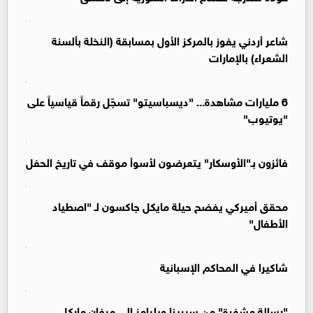
شاعر أردني يفوز بالمركز الأول بمسابقة (النخلة بألسنة
الشعراء) بالإمارات
6 مليارات مشاهدة... "ديسباسيتو" تسجّل رقماً قياسياً على
"يوتيوب"
فائزون بـ"الأوسكار" يتعرضون لأسوأ موقف في تاريخ الحفل
محقق أميركي يفضح حيلة مايكل جاكسون لـ "اصطياد
الأطفال"
شاكيرا في المحاكم الإسبانية
"رسالة مشفرة" من سيرينا ويليامز إلى ميغان ماركل