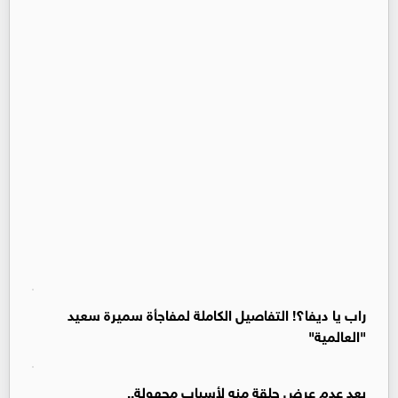
راب يا ديفا؟! التفاصيل الكاملة لمفاجأة سميرة سعيد
"العالمية"
بعد عدم عرض حلقة منه لأسباب مجهولة..