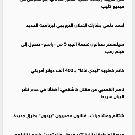
فيديو كليب
أحمد حلمي يشارك الإعلان الترويجي لبرنامجه الجديد
سيلفستر ستالون :قصة الجزء 5 من «رامبو» تتحول إلى
فيلم رعب
خاتم خطوبة "ليدي غاغا" بـ 400 ألف دولار أمريكي
ناصر القصبي عن مقتل خاشقجي: أخطأنا في عدم نشر
البيان سريعا
شتائم ومشاجرات.. فنانون مصريون "يردون" بطرق جديدة
صورة لعارضة لبنانية تثير ضجة.. والمتحدث باسم نتانياهو