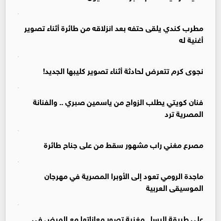
مطرب كندي يلقى حتفه بعد انزلاقه من طائرة أثناء تصوير
أغنية له
نجوى كرم تتعرض لحادثة أثناء تصوير كليبها الجديد!
فنان كويتي يطلب الزواج من ياسمين صبري .. والفنانة
المصرية ترد
مصرع مغني راب مشهور سقط من على جناح طائرة
ماجدة الرومي تعود إلى الأوبرا المصرية في مهرجان
الموسيقى العربية
على طريقة إليسا.. مغنية تصور معاناتها مع المرض في