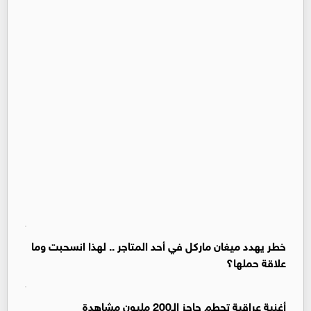
خطر يهدد ميغان ماركل في أحد المتاجر .. لهذا انسحبت وما
علاقة حملها؟
أغنية عراقية تحطم حاجز الـ200 مليون مشاهدة