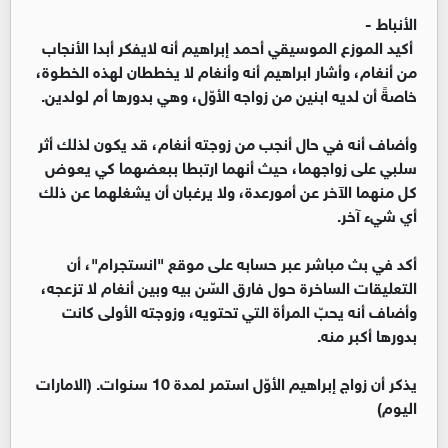
الأنباط -
أكيد الموزع الموسيقي أحمد إبراهيم أنه لايفكر أبدا الأنجاب
من أنغام، وأشار ابراهيم أنه وأنغام لا يخططان لهذه الخطوة،
خاصةً أن لديه ابنين من زواجه الأوّل، وهي بدورها أم لولدين.
وأضاف أنه في حال أنجب من زوجته أنغام، قد يكون لذلك أثر
سلبي على زواجهما، حيث أنهما ارتبطا ببعضهما كي يعوض
كل منهما الآخر عن أمورعدة، ولا يرغبان أن يشغلهما عن ذلك
أي شيء آخر.
أكد في بث مباشر عبر حسابه على موقع "انستجرام"، أن
التعليقات الساخرة حول فارق السّن بيه وبين أنغام لا تزعجه،
وأضاف أنه يحبّ المرأة التي تحتويه، وزوجته الأولى كانت
بدورها أكبر منه.
يذكر أن زواج إبراهيم الأوّل استمر لمدة 10 سنوات. (الامارات
اليوم)