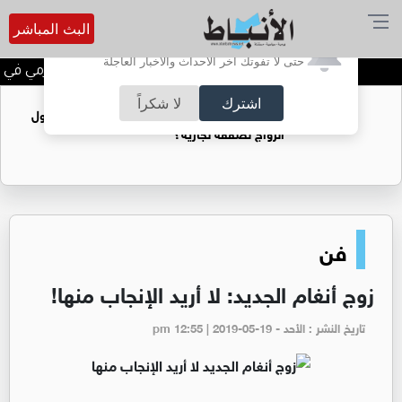
البث المباشر
أترغب في تفعيل الإشعارات؟
حتى لا تفوتك آخر الأحداث والأخبار العاجلة
الحاجة خالدة محمود الكرمي في ذم
اشترك
لا شكراً
فتيات يستغللنه لتحقيق مكاسب مادية.. هل تحول
الزواج لصفقة تجارية؟
فن
زوج أنغام الجديد: لا أريد الإنجاب منها!
تاريخ النشر : الأحد - pm 12:55 | 2019-05-19