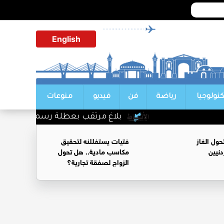
English
كنولوجيا
رياضة
فن
فيديو
منوعات
بلاغ مرتقب بعطلة رسمية في الاردن
ول الغاز
فتيات يستغللنه لتحقيق
نيين
مكاسب مادية.. هل تحول
الزواج لصفقة تجارية؟