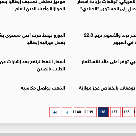
لأمريكي: توقعات بزيادة أسعار
موديز تخفّض تصنيف إيطاليا بسب
تصل إلى المستوى "الحيادي"
الموازنة وأعباء الدين العام
بورصة مصر ترتد والأسهم تربح 22.8
اليورو يهبط قرب أدنى مستوى بش
ه في أسبوع
بفعل ميزانية إيطاليا
بي توفر أعلى عائد للاستثمار
أسعار النفط ترتفع بعد إشارات عن 
الطلب بالصين
توقعات بانخفاض عجز موازنة
الذهب يواصل مكاسبه
1140
1139
1138
1137
1136
1