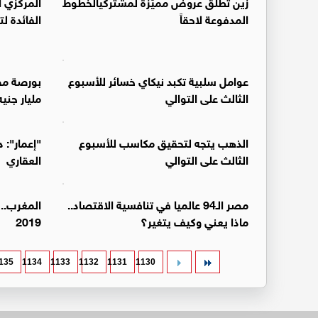
زين تطلق عروض مميّزة لمشتركيالخطوط
المركزي ا
المدفوعة لاحقاً
الفائدة ل
عوامل سلبية تكبد نيكاي خسائر للأسبوع
الثالث على التوالي
مليار جني
الذهب يتجه لتحقيق مكاسب للأسبوع
"إعمار": د
الثالث على التوالي
العقاري
مصر الـ94 عالميا في تنافسية الاقتصاد..
المغرب.. 
ماذا يعني وكيف يتغير؟
2019
135
1134
1133
1132
1131
1130