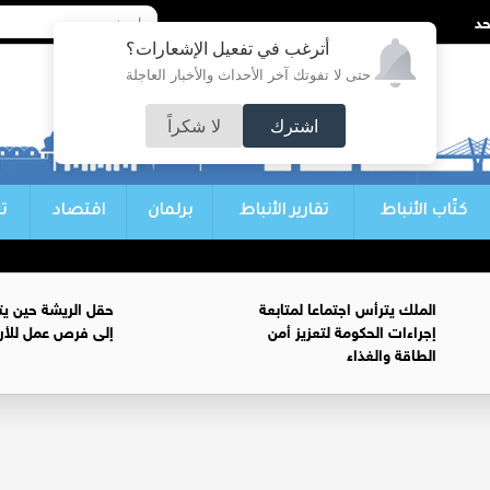
أترغب في تفعيل الإشعارات؟
حتى لا تفوتك آخر الأحداث والأخبار العاجلة
اشترك
لا شكراً
كتّاب الأنباط
تقارير الأنباط
برلمان
اقتصاد
ت
الملك يترأس اجتماعا لمتابعة
حقل الريشة حين يتح
إجراءات الحكومة لتعزيز أمن
إلى فرص عمل للأرد
الطاقة والغذاء