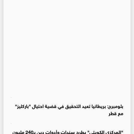
بلومبرج: بريطانيا تعيد التحقيق في قضية احتيال "باركليز"
مع قطر
"المركزي الكويتي" يطرح سندات وأدوات دين بـ240 مليون