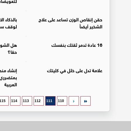
لتعويضات
حقن إنقاص الوزن تساعد على علاج
بالذكاء ا
الشخير أيضاً
لوقف سرط
16 عادة تدمر ثقتك بنفسك
هل الشوك
حقا؟
علامة تدل على خلل في كليتك
إنشاء منص
بمتضرري ا
العربية
115
114
113
112
111
110