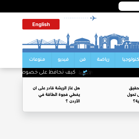
English
كنولوجيا
رياضة
فن
فيديو
منوعات
كيف تحافظ على خصوصية محادثاتك م
حقيق
هل غاز الريشة قادر على ان
 تحول
يغطي فجوة الطاقة في
ية؟
الأردن ؟