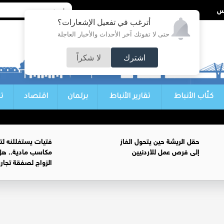
أترغب في تفعيل الإشعارات؟
حتى لا تفوتك آخر الأحداث والأخبار العاجلة
اشترك
لا شكراً
كتّاب الأنباط
تقارير الأنباط
برلمان
اقتصاد
ت
حقل الريشة حين يتحول الغاز
فتيات يستغللنه لت
إلى فرص عمل للأردنيين
مكاسب مادية.. هل
الزواج لصفقة تجار