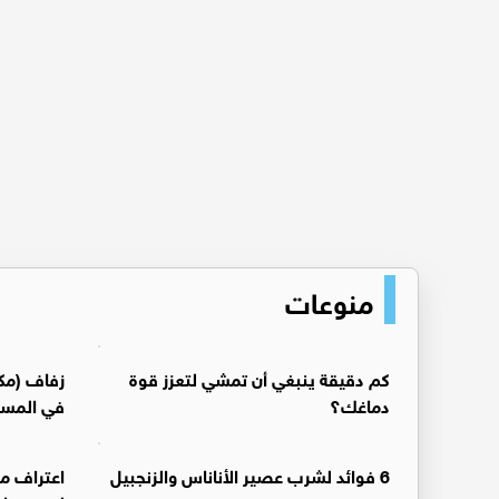
منوعات
كم دقيقة ينبغي أن تمشي لتعزز قوة
زفاف (مكس
دماغك؟
في المس
6 فوائد لشرب عصير الأناناس والزنجبيل
اعتراف من