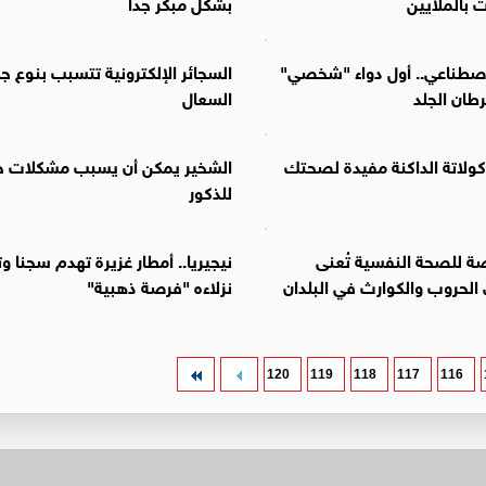
 بالملايين
بشكل مبكر جدا
لاصطناعي.. أول دواء "شخصي"
السجائر الإلكترونية تتسبب بنوع ج
ان الجلد
السعال
ولاتة الداكنة مفيدة لصحتك
الشخير يمكن أن يسبب مشكلات ج
للذكور
ة للصحة النفسية تُعنى
نيجيريا.. أمطار غزيرة تهدم سجنا و
لحروب والكوارث في البلدان
نزلاءه "فرصة ذهبية"
120
119
118
117
116