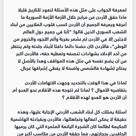
لمعرفة الجواب على مثل هذه الأسئلة لنعود للتاريخ قليلا
ماذا حقق الأردن من مرابح خلال الأزمة الأزمة السورية ما
أعرفه ويعرفه الجميع أن الأردن كسب قلوب الملايين من أبناء
الشعب السوري الذين قالوا: "كُنا في جميع دول العالم
لاجئين إلا في الأردن لم نشعر بغربة وألم اللجوء والخروج من
الوطن"، فالأردن كان حضنا دائما دافئا لأبناء جلدته ولم ينتظر
من أحد الإدلاء بشهادات تنصفه وتعطيه حقه، فالأردن أكبر
من أن يضع نفسه في مثل هذه المواقف وهذا بالأصل لا
يحتاج لشهادة فالشمس واضحة لا يغطي إشراقها غربال.
لماذا في هذا الوقت بالتحديد وجهت الاتهامات للأردن
بتقاضيه الأموال ؟ لماذا لم تتوجه هذه الأقلام نحو العدو أم
أن الأردن هو العدو لهذه الأقلام ؟
أسئلة يمتلك كل أبناء الشعب الأردني الإجابة عليها، وهذه
حقيقة لا يمكن اغفالها وتجاهللها، فالأردن وبقيادته الهاشمية
الحكيمة لطالما كان الشجرة اليانعة المثمرة التي كان يرميها
الحاقدين بحجارتهم، فما حققه الأردن من مكاسب أكبر من