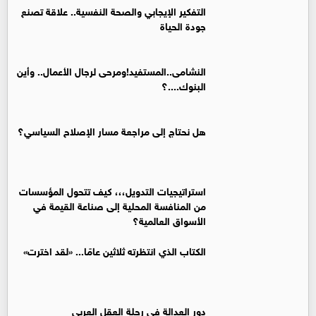
التفكير الإيجابي والصحة النفسية.. علاقة تصنع
جودة الحياة
النشامى..المستفيد!ومرحى لرجال الأعمال.. وأين
البنوك....؟
هل نحتاج إلى مراجعة مسار الإصلاح السياسي؟
استراتيجيات التدويل،،، كيف تتحول المؤسسات
من المنافسة المحلية إلى صناعة القيمة في
الأسواق العالمية؟
الكتاب الذي انتظرته ثلاثين عامًا... «لقد اخترت»
دور العدالة في رحلة العقل العربي