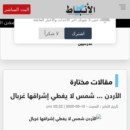
البث المباشر
أترغب في تفعيل الإشعارات؟
حتى لا تفوتك آخر الأحداث والأخبار العاجلة
ندوة تعاين التراث الأردني ضمن الب
اشترك
لا شكراً
حقل الريشة حين يتحول الغاز إلى فرص عمل
للأردنيين
مقالات مختارة
الأردن ... شمس لا يغطي إشراقها غربال
تاريخ النشر : السبت - pm 02:22 | 2025-05-10