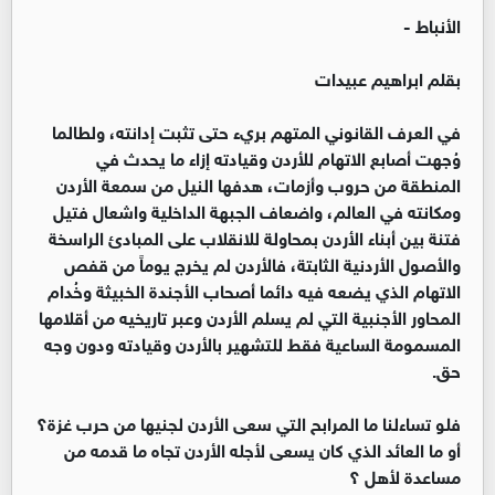
الأنباط -
بقلم ابراهيم عبيدات
في العرف القانوني المتهم بريء حتى تثبت إدانته، ولطالما
وُجهت أصابع الاتهام للأردن وقيادته إزاء ما يحدث في
المنطقة من حروب وأزمات، هدفها النيل من سمعة الأردن
ومكانته في العالم، واضعاف الجبهة الداخلية واشعال فتيل
فتنة بين أبناء الأردن بمحاولة للانقلاب على المبادئ الراسخة
والأصول الأردنية الثابتة، فالأردن لم يخرج يوماً من قفص
الاتهام الذي يضعه فيه دائما أصحاب الأجندة الخبيثة وخُدام
المحاور الأجنبية التي لم يسلم الأردن وعبر تاريخيه من أقلامها
المسمومة الساعية فقط للتشهير بالأردن وقيادته ودون وجه
حق.
فلو تساءلنا ما المرابح التي سعى الأردن لجنيها من حرب غزة؟
أو ما العائد الذي كان يسعى لأجله الأردن تجاه ما قدمه من
مساعدة لأهل ؟