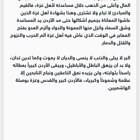
المال وأغلى من الذهب خلال مساعدته لأهل غزة، فالقيم
والمبادئ لا تباع ولا تشترى وهذا بشهادة أهل غزة الذين
عاشوا المعاناة بجميع أشكالها حتى مد الأردن يد المساعدة
وشق السماء وأنزل منها المعونة والدواء وألزم العدو بفتح
المعابر في الوقت الذي عاش فيه أهل غزة ألم الحرب والنزوح
والقتل والدمار.
البر لا يبلى والذنب لا ينسى والديان لا يموت وكما تدين تدان،
ولا بد أن يزهق الباطل والأباطيل، ويبقى الأردن كبيراً بعطائه
راسخاً بثوابته، ولن يزيده نعق الناعقين ونباح النابحين إلا
عظمة وشموخاً وكبرياء، فالأردن كبير والقدس وغزة بوصلة
الهاشميين.