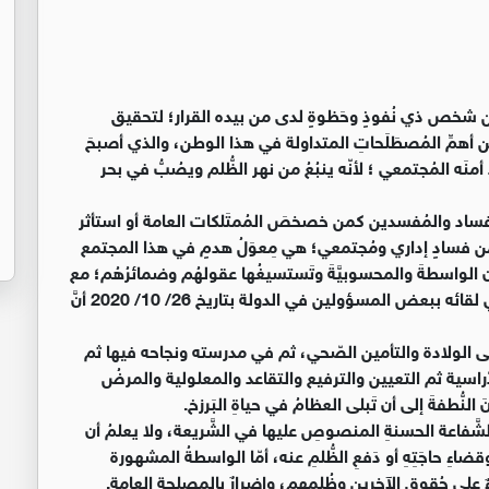
 شخص ذي نُفوذٍ وحَظوةٍ لدى من بيده القرار؛ لتحقيق
 أهمِّ المُصطَلَحاتِ المتداولة في هذا الوطن، والذي أصبحَ
 أمنَه المُجتمعي ؛ لأنّه ينبُعُ من نهر الظُّلم ويصُبُّ في بحر
حُ بالفساد والمُفسدين كمن خصخصَ المُمتَلكات العامة أو استأثر
لُ من فسادٍ إداري ومُجتمعي؛ هي مِعوَلُ هدمٍ في هذا المجتمع
بلون الواسطةَ والمحسوبيَّةَ وتَستسيغُها عقولهُم وضمائرُهُم؛ مع
أنَّ جلالةَ الملك وهو رأسُ الدولةِ وحامي توازُنِها قد أكًّدَ في لقائه ببعض المسؤولين في الدولة بتاريخ 26/ 10/ 2020 أنَّ
ى الولادة والتأمين الصّحي، ثم في مدرسته ونجاحه فيها ثم
دّراسية ثم التعيين والترفيع والتقاعد والمعلولية والمرضُ
 النُّطفةَ إلى أن تَبلى العظامُ في حياةِ البَرزخ.
الشَّفاعة الحسنةِ المنصوصِ عليها في الشَّريعة، ولا يعلمُ أن
ضاءِ حاجَتِهِ أو دَفعِ الظُّلمِ عنه، أمّا الواسطةُ المشهورة
ٌ على حُقوقِ الآخرين وظُلمِهِم، وإضرارٌ بالمصلحة العامة.