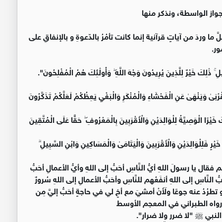
جواز الواسطة، ونذكر منها
 ما وردَ من آياتٍ قرآنية إنما كانت تأمُرُ بالدّعوةِ و بالإنفاقِ على
ور.
ٰلِكَ خَيْرٌ لِلَّذِينَ يُرِيدُونَ وَجْهَ اللَّهِ ۖ وَأُولَٰئِكَ هُمُ الْمُفْلِحُونَ".
بَىٰ وَيَنْهَىٰ عَنِ الْفَحْشَاءِ وَالْمُنْكَرِ وَالْبَغْيِ يَعِظُكُمْ لَعَلَّكُمْ تَذَكَّرُونَ
ًا الْوَصِيَّةُ لِلْوَالِدَيْنِ وَالْأَقْرَبِينَ بِالْمَعْرُوفِ ۖ حَقًّا عَلَى الْمُتَّقِينَ
فَلِلْوَالِدَيْنِ وَالْأَقْرَبِينَ وَالْيَتَامَىٰ وَالْمَسَاكِينِ وَابْنِ السَّبِيلِ ۗ
 فقال يا رسولَ اللهِ أيُّ النَّاسِ أحَبُّ إلى اللهِ وأيُّ الأعمالِ أحَبُّ
 النَّاسِ إلى اللهِ أنفَعُهم للنَّاسِ وأحَبُّ الأعمالِ إلى اللهِ سُرورٌ
 تطرُدُ عنه جوعًا ولَأَنْ أمشيَ مع أخٍ لي في حاجةٍ أحَبُّ إليَّ مِن
". رواه الطبراني في المعجم الأوسط
لنبي ﷺ "لا ضرر ولا ضرار".