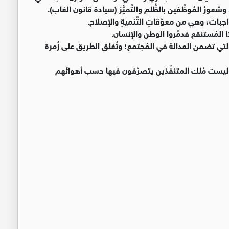
ُ المُوظَّفين بالظُّلمِ والتَّميُّز (سيادة قانون الغاب).
جبات، وهي من معوّقاتِ التَّنميةِ والإصلاح.
ة التي تضمن العدالة في المُجتمع؛ وتُغلق الطريق على زُمرة
 وليست مُلك المتنفِّذين يتصرَّفون فيها حسب أهوائهم