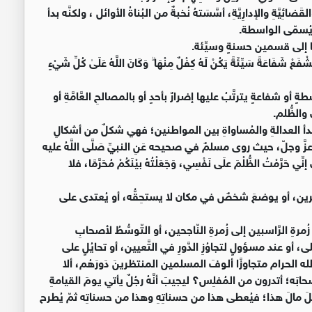
قَضائِيَّةِ والإدارِيَّةِ، أسَّسَتهُ نُخبةٌ من البُناةُ الأوائل ، ولكنَّه بدأ
يُسمّى الواسطة.
ها إلى قسمين حسنةٍ وسيِّئة.
ْ شَفَاعَةً سَيِّئَةً يَكُنْ لَهُ كِفْلٌ مِنْهَا ۗ وَكَانَ اللَّهُ عَلَىٰ كُلِّ شَيْءٍ
ةٍ أو شفاعةٍ يترتَّبُ عليها إضرارٌ بأحدٍ أو بالمصالحِ العَّامَّةِ أو
والظُّلم.
دأ العدالةِ والمُساواةِ بين المواطنين؛ فهي شكلٌ من أشكالِ
عزَّ وجلّ، حيث روى مسلمٌ في صحيحه عَنِ النبيِّ صَلَّى اللَّهُ عليه
نِّي حَرَّمْتُ الظُّلْمَ علَى نَفْسِي، وَجَعَلْتُهُ بيْنَكُمْ مُحَرَّمًا، فلا
آخَرين، أو يوضعَ شخصٌ في مكان لا يستحِقُّه، أو يُعتدى على
زُمرةِ الرَّاسبين إلى زُمرةِ النّاجحين، أو التّوسُّطُ لأصحابِ
و عند مسؤولٍ لتجاوُزِ الدَّورِ في التَّعيين، أو تحايُلٍ على
 الله الحرام متجاوزًا ألوفَ المسلمين المنتظرينَ دَورَهُم، ألا
 أتدرون من المُفلِس؟ ليجيبَ أنَّهُ رجُلٌ يأتي يومَ القيامةِ
أكلَ مالَ هذا؛ فيُعطى هذا من حسناتِهِ وهذا من حسناتِه ثمّ يُطرح