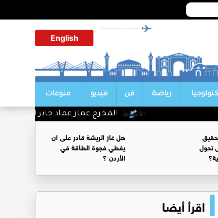
English
كنولوجيا
رياضة
فن
فيديو
منوعات
المخرج عمار عماد جابر الف مبروك
حقيق
هل غاز الريشة قادر على ان
 تحول
يغطي فجوة الطاقة في
ية؟
الأردن ؟
اقرأ أيضا