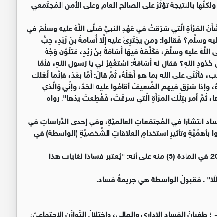
لكنّها بالنتيجة تؤثِّرُ على الصالح العام وعلى الأمن المُجتَمَعي
المَرْأَةِ الَّتي سَرَقَتْ في عَهْدِ النبيِّ صَلَّى اللَّهُ عليه وسلَّمَ في
عليه وسلَّمَ؟ فَقالوا: وَمَن يَجْتَرِئُ عليه إلَّا أُسَامَةُ بنُ زَيْدٍ، حِبُّ
َّهُ عليه وسلَّمَ، فَكَلَّمَهُ فِيهَا أُسَامَةُ بنُ زَيْدٍ، فَتَلَوَّنَ وَجْهُ
حُدُودِ اللهِ؟ فَقالَ له أُسَامَةُ: اسْتَغْفِرْ لي يا رَسولَ اللهِ، فَلَمَّا
 فأثْنَى علَى اللهِ بما هو أَهْلُهُ، ثُمَّ قالَ: أَمَّا بَعْدُ، فإنَّما أَهْلَكَ
ُوهُ، وإذَا سَرَقَ فِيهِمِ الضَّعِيفُ أَقَامُوا عليه الحَدَّ، وإنِّي وَالَّذِي
، ثُمَّ أَمَرَ بتِلْكَ المَرْأَةِ الَّتي سَرَقَتْ، فَقُطِعَتْ يَدُهَا". رواه
انتشارًا في المُجتَمَعاتِ العالميَّةِ، وفي إحدى الدِّراساتِ في
َسادِ أن 85% من الشَّعبِ أفادوا بأهمِّيَّةِ وتأثيرِ استخدامِ العَلاقاتِ الشَّخصيَّةِ (الواسطة) في
وقد نصّ قانون هيئة مكافحة الفساد رقم (62) لسنة 2006 في المادة (5) منه على أنه: "يُعتبر فسادًا لغايات هذا
اطلًا" . فقَبولُ الواسطةِ هي جريمةُ فَساد.
طغيانُ الفساد الإداري والمالي، واختلالُ التّوازُنِ الاجتماعيّ،