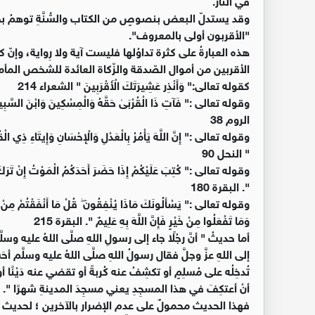
وقد يستدلّ البعض بنصوصٍ من الكتاب والسُّنَّةِ توهمُ ب
"الأقربون أولى بالمعروف".
هذه العبارةُ على كثرة تداوُلها فليست آية ولا رِواية، وإنّ كلَّ
الأقربين من أموال الصّدقة والزّكاة العائدة للشخص المأم
كقوله تعالى:" وَأَنْذِر عَشِيرَتَكَ الْأَقْرَبِينَ " الشعراء 214
وقوله تعالى :" فَآتِ ذَا الْقُرْبَىٰ حَقَّهُ وَالْمِسْكِينَ وَابْنَ السَّبِيلِ ۚ ذَ
الروم 38
وقوله تعالى :" إِنَّ اللَّهَ يَأْمُرُ بِالْعَدْلِ وَالْإِحْسَانِ وَإِيتَاءِ ذِي الْقُرْ
" النحل 90
وقوله تعالى :" كُتِبَ عَلَيْكُمْ إِذَا حَضَرَ أَحَدَكُمُ الْمَوْتُ إِنْ تَرَكَ خَيْر
". البقرة 180
وقوله تعالى :" يَسْأَلُونَكَ مَاذَا يُنْفِقُونَ ۖ قُلْ مَا أَنْفَقْتُمْ مِنْ خَيْرٍ 
وَمَا تَفْعَلُوا مِنْ خَيْرٍ فَإِنَّ اللَّهَ بِهِ عَلِيمٌ ". البقرة 215
أما حديثُ " أنَّ رجُلًا جاء إلى رسولِ اللهِ صلَّى اللهُ عليه وسلَّم
إلى اللهِ عزَّ وجلَّ فقال رسولُ اللهِ صلَّى اللهُ عليه وسلَّم أحَبُّ
تُدخِلُه على مُسلِمٍ أو تكشِفُ عنه كُربةً أو تقضي عنه دَيْنًا أو
أنْ أعتكِفَ في هذا المسجِدِ يعني مسجِدَ المدينةِ شهرًا 
فهذا الحديث محمولٌ على عدم الإضرار بالآخرين ؛ لحديث ا