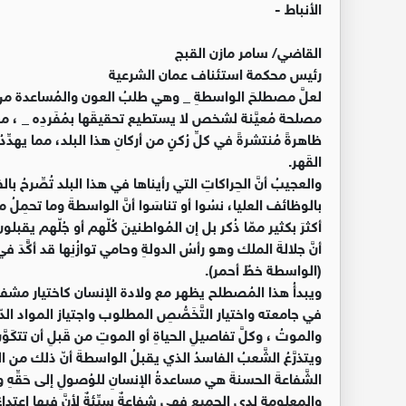
الأنباط -
القاضي/ سامر مازن القبج
رئيس محكمة استئناف عمان الشرعية
لعلَّ مصطلحَ الواسطةِ _ وهي طلبُ العون والمُساعدة من
مصلحة مُعيَّنة لشخص لا يستطيع تحقيقَها بمُفَردِه _ ، من
ظاهرةً مُنتشرةً في كلِّ رُكنٍ من أركانِ هذا البلد، مما يهدِّدُ
القَهر.
والعجيبُ أنَّ الحِراكاتِ التي رأيناها في هذا البلد تُصِّر
بالوظائف العليا، نسُوا أو تناسَوا أنَّ الواسطةَ وما تحمِ
أكثرَ بكثير ممّا ذُكر بل إن المُواطنينَ كُلّهم أو جُلّهم يق
(الواسطة خطٌ أحمر).
ويبدأُ هذا المُصطلح يظهر مع ولادة الإنسان كاختيار مشف
في جامعته واختيار التَّخَصُّصِ المطلوب واجتياز المواد ال
والموتُ ، وكلَّ تفاصيلِ الحياةِ أو الموتِ من قَبلِ أن تتكَوَّنَ
ويتذرَّعُ الشَّعبُ الفاسدُ الذي يقبلُ الواسطةَ أنّ ذلك من 
الشَّفاعةَ الحسنةَ هي مساعدةُ الإنسانِ للوُصولِ إلى حَقِّهِ وق
والمعلومة لدى الجميع فهي شفاعةٌ سيِّئةٌ لأنَّ فيها اعتداء