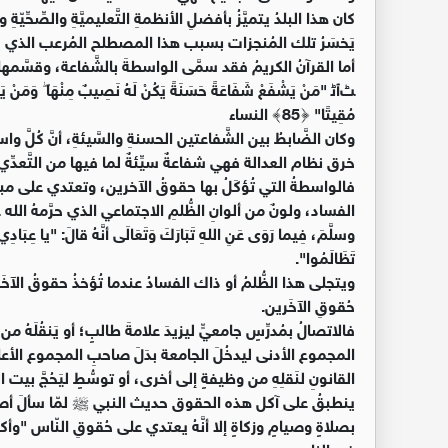
كان هذا البلدُ يتميَّزُ بأفضلِ الأنظمةِ التَّعليميَّةِ والصِّحِّيّةِ وال
يَخسَرُ تلك المُنجزات بسبب هذا المصطلح المُرعب الذي 
أما القرآنُ الكريمُ فقد سمَّى الواسطةَ بالشَّفاعة، وقسَّم
ﭧﭐﭨ "مَنْ يَشْفَعْ شَفَاعَةً حَسَنَةً يَكُنْ لَهُ نَصِيبٌ مِنْهَا ۖ وَمَنْ يَشْفَع
مُقِيتًا" ﴿85﴾ النساء
وكان الضَّابطُ بين الشَّفاعتين الحسنةِ والسَّيئةِ، أنَّ كُلَّ واسط
خرق نظام العدالة فهي شفاعةٌ سيِّئةٌ لما فيها من التَّعدِّي 
فالواسطةُ التي تُؤكَلُ بها حقوقُ الآخرين، وتعتدي على مب
الفساد، ولونٌ من ألوانِ الظُّلمِ الاجتماعي الذي حرَّمهُ الله 
وسلَّمَ، فِيما رَوَى عَنِ اللهِ تَبَارَكَ وَتَعَالَى أنَّهُ قالَ: "يا عِبَادِي إ
تَظَالَمُوا".
ويتجلى هذا الظُّلمُ أو ذاك الفسادُ عندما تُؤخذُ حقوقُ ال
حُقوقِ الآخَرين.
فالاتصالُ بمُدرِّسٍ جامعيٍّ ليزيدَ علامةَ طالبٍ؛ أو يَنقُلَهُ من 
المجموع الأدنى ليدخُلَ الجامعة بدَلَ صاحبِ المجموع الأعلى، أ
القانونِ لنَقلِهِ من وظيفةٍ إلى أخرى، أو توسُّطٍ ليَحُجَّ بيت
ينطبقُ على آكل هذه الحقوق حديث النبي ﷺ لمّا سألَ أصحابَه؛
بصلاةٍ وصيامٍ وزكاةٍ إلا أنَّهُ يعتدي على حُقوقِ النّاس "و
في النار.