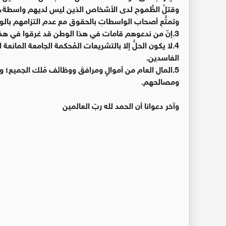
وقتلُ الطُّموحِ لدى الأشخاص الذين ليس لديهم واسطة، وشعور
وتمتُّعِ أصحاب الواسطاتِ بالحقوق مع عدم التزامهم بالوا
3.إنّ من ندعوهم قامات في هذا الوطن قد غرقوا في هذا المُستنقع فدمَّروا الوطن والإنسان.
4.لا يكون الحلُّ إلا بالتشريعات المُحكمة الجامعة المانع
الفاسدين.
5.المال العام من أموالٍ ومرافقَ ووظائف مُلك الجميع؛
ومصالحهم.
وآخر دعوانا أن الحمد لله ربّ العالمين