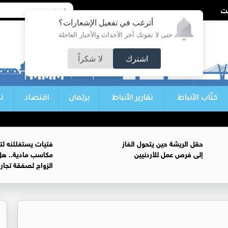
أترغب في تفعيل الإشعارات؟
حتى لا تفوتك آخر الأحداث والأخبار العاجلة
اشترك
لا شكراً
كتّاب الأنباط
تقارير الأنباط
برلمان
اقتصاد
ت
حقل الريشة حين يتحول الغاز
فتيات يستغللنه لت
إلى فرص عمل للأردنيين
مكاسب مادية.. هل
الزواج لصفقة تجار