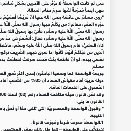
حتى لو كانت الواسطةُ لا تؤثِّر على الآخَرين بشكلٍ مُباشر؛ و
فهي أيضاً مُحرَّمةٌ لأنَّها تَخرِمُ نظامَ العدالة.
"روى مسلمٌ عن عائشةَ رضي الله عنها أنَّ قُرَيْشًا أَهَمَّهُمْ شَأْنُ 
غَزْوَةِ الفَتْحِ، فَقالوا: مَن يُكَلِّمُ فِيهَا رَسولَ اللهِ صَلَّى اللَّهُ 
رَسولِ اللهِ صَلَّى اللَّهُ عليه وسلَّمَ، فَأُتِيَ بهَا رَسولُ اللهِ صَلَّى الل
رَسولِ اللهِ صَلَّى اللَّهُ عليه وسلَّمَ، فَقالَ: أَتَشْفَعُ في حَدٍّ مِن 
كانَ العَشِيُّ، قَامَ رَسولُ اللهِ صَلَّى اللَّهُ عليه وسلَّمَ، فَاخْتَطَبَ،
الَّذِينَ مِن قَبْلِكُمْ أنَّهُمْ كَانُوا إذَا سَرَقَ فِيهِمِ الشَّرِيفُ تَرَك
نَفْسِي بيَدِهِ، لو أنَّ فَاطِمَةَ بنْتَ مُحَمَّدٍ سَرَقَتْ لَقَطَعْتُ يَدَهَا
مسلم
جريمةُ الواسطة كما وصفها الباحثون إحدى أكثر صُورِ الفَساد 
دولةٍ عربيَّةٍ أفادَ مِقياسُ الف
الحُصولِ على الخِدمات العامَّة.
القانون ما يلي:
" وقَبولُ الواسطةِ والمحسوبيَّةِ التي تُلغي حقًا أو تُحِقُّ ب
النتيجة:
1.الواسطةُ محرمةٌ شرعاً ومُجرَّمةٌ قانوناً .
2.يترتَّب على الواسطة – كما حلَّل ذلك بعضُ المُختصين - ؛ 