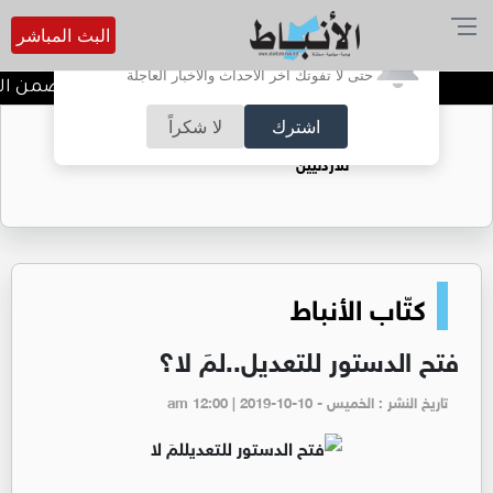
البث المباشر
أترغب في تفعيل الإشعارات؟
حتى لا تفوتك آخر الأحداث والأخبار العاجلة
ندوة تعاين التراث الأردني ضمن الب
اشترك
لا شكراً
حقل الريشة حين يتحول الغاز إلى فرص عمل
للأردنيين
كتّاب الأنباط
فتح الدستور للتعديل..لمَ لا؟
تاريخ النشر : الخميس - am 12:00 | 2019-10-10